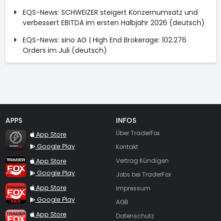
EQS-News: SCHWEIZER steigert Konzernumsatz und
verbessert EBITDA im ersten Halbjahr 2026 (deutsch)
EQS-News: sino AG | High End Brokerage: 102.276
Orders im Juli (deutsch)
APPS
INFOS
TraderFox Flash
Über TraderFox
App Store
Google Play
Kontakt
TraderFox App
App Store
Vertrag Kündigen
Google Play
Jobs bei TraderFox
TraderFox Pro
App Store
Impressum
Google Play
AGB
TraderFox dpa-AFX ProFeed
App Store
Datenschutz