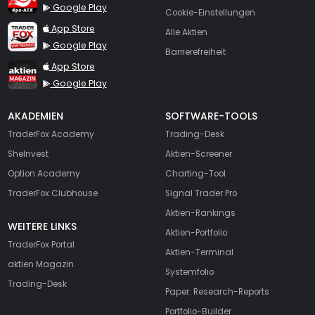
Google Play
Cookie-Einstellungen
TraderFox Live Trading
App Store
Alle Aktien
Google Play
Barrierefreiheit
TraderFox aktien Magazin
App Store
Google Play
AKADEMIEN
SOFTWARE-TOOLS
TraderFox Academy
Trading-Desk
SheInvest
Aktien-Screener
Option Academy
Charting-Tool
TraderFox Clubhouse
Signal Trader Pro
Aktien-Rankings
WEITERE LINKS
Aktien-Portfolio
TraderFox Portal
Aktien-Terminal
aktien Magazin
Systemfolio
Trading-Desk
Paper: Research-Reports
Portfolio-Builder