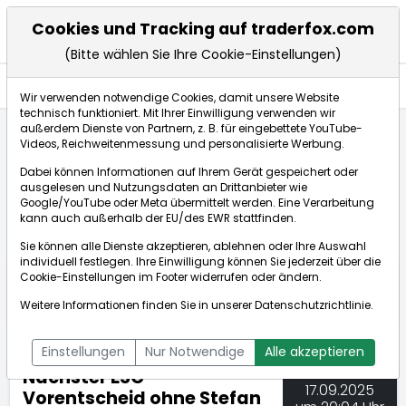
Cookies und Tracking auf traderfox.com
(Bitte wählen Sie Ihre Cookie-Einstellungen)
Nachrichten
Wir verwenden notwendige Cookies, damit unsere Website
technisch funktioniert. Mit Ihrer Einwilligung verwenden wir
außerdem Dienste von Partnern, z. B. für eingebettete YouTube-
Videos, Reichweitenmessung und personalisierte Werbung.
TraderFox
Nachrichten
dpa-AFX Compact
Dabei können Informationen auf Ihrem Gerät gespeichert oder
Nächster ESC-Vorentscheid ohne Stefan Raab
ausgelesen und Nutzungsdaten an Drittanbieter wie
Google/YouTube oder Meta übermittelt werden. Eine Verarbeitung
kann auch außerhalb der EU/des EWR stattfinden.
dpa-AFX Compact
Sie können alle Dienste akzeptieren, ablehnen oder Ihre Auswahl
individuell festlegen. Ihre Einwilligung können Sie jederzeit über die
ÜBERSICHT
DPA-AFX PROFEED
DPA-AFX COMPACT
Cookie-Einstellungen
im Footer widerrufen oder ändern.
NEWSBOT
Weitere Informationen finden Sie in unserer
Datenschutzrichtlinie
.
Einstellungen
Nur Notwendige
Alle akzeptieren
Nächster ESC-
17.09.2025
Vorentscheid ohne Stefan