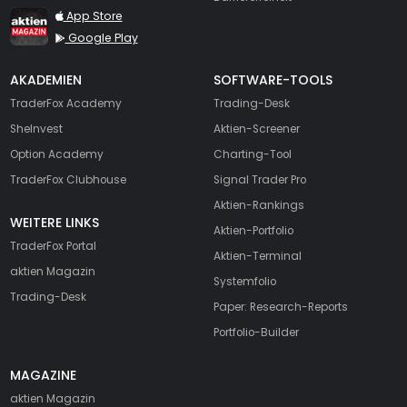
TraderFox aktien Magazin
App Store
Google Play
AKADEMIEN
SOFTWARE-TOOLS
TraderFox Academy
Trading-Desk
SheInvest
Aktien-Screener
Option Academy
Charting-Tool
TraderFox Clubhouse
Signal Trader Pro
Aktien-Rankings
WEITERE LINKS
Aktien-Portfolio
TraderFox Portal
Aktien-Terminal
aktien Magazin
Systemfolio
Trading-Desk
Paper: Research-Reports
Portfolio-Builder
MAGAZINE
aktien
Magazin