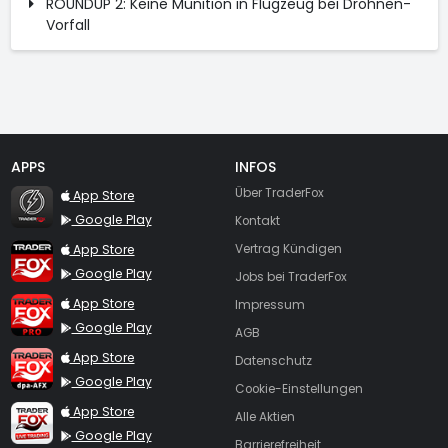
ROUNDUP 2: Keine Munition in Flugzeug bei Drohnen-
Vorfall
APPS
INFOS
TraderFox Flash
Über TraderFox
App Store
Google Play
Kontakt
TraderFox App
App Store
Vertrag Kündigen
Google Play
Jobs bei TraderFox
TraderFox Pro
App Store
Impressum
Google Play
AGB
TraderFox dpa-AFX ProFeed
App Store
Datenschutz
Google Play
Cookie-Einstellungen
TraderFox Live Trading
App Store
Alle Aktien
Google Play
Barrierefreiheit