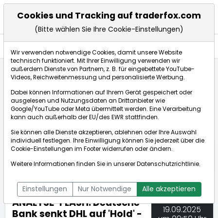
Cookies und Tracking auf traderfox.com
(Bitte wählen Sie Ihre Cookie-Einstellungen)
Nachrichten
Wir verwenden notwendige Cookies, damit unsere Website
technisch funktioniert. Mit Ihrer Einwilligung verwenden wir
außerdem Dienste von Partnern, z. B. für eingebettete YouTube-
Videos, Reichweitenmessung und personalisierte Werbung.
TraderFox
Nachrichten
dpa-AFX Compact
Dabei können Informationen auf Ihrem Gerät gespeichert oder
ANALYSE-FLASH: Deutsche Bank senkt DHL auf 'Hold' ...
ausgelesen und Nutzungsdaten an Drittanbieter wie
Google/YouTube oder Meta übermittelt werden. Eine Verarbeitung
kann auch außerhalb der EU/des EWR stattfinden.
dpa-AFX Compact
Sie können alle Dienste akzeptieren, ablehnen oder Ihre Auswahl
individuell festlegen. Ihre Einwilligung können Sie jederzeit über die
ÜBERSICHT
DPA-AFX PROFEED
DPA-AFX COMPACT
Cookie-Einstellungen
im Footer widerrufen oder ändern.
NEWSBOT
Weitere Informationen finden Sie in unserer
Datenschutzrichtlinie
.
Einstellungen
Nur Notwendige
Alle akzeptieren
ANALYSE-FLASH: Deutsche
19.09.2025
Bank senkt DHL auf 'Hold' -