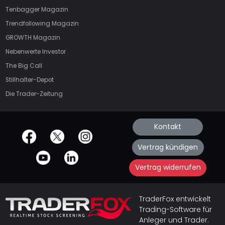
Tenbagger Magazin
Trendfollowing Magazin
GROWTH
Magazin
Nebenwerte Investor
The Big Call
Stillhalter-Depot
Die Trader-Zeitung
Kontakt
offizielle Social Media-Accounts
Vertrag kündigen
Vertrag widerrufen
TraderFox entwickelt
Trading-Software für
Anleger und Trader.