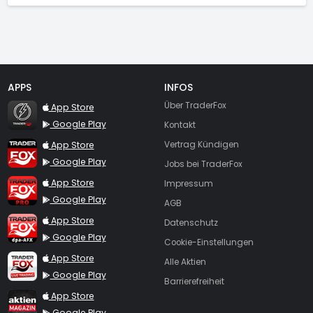
APPS
INFOS
TraderFox Flash
Über TraderFox
App Store
Google Play
Kontakt
TraderFox App
App Store
Vertrag Kündigen
Google Play
Jobs bei TraderFox
TraderFox Pro
App Store
Impressum
Google Play
AGB
TraderFox dpa-AFX ProFeed
App Store
Datenschutz
Google Play
Cookie-Einstellungen
TraderFox Live Trading
App Store
Alle Aktien
Google Play
Barrierefreiheit
TraderFox aktien Magazin
App Store
Google Play