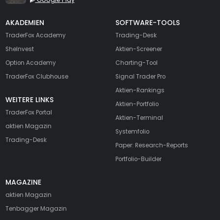
AKADEMIEN
SOFTWARE-TOOLS
TraderFox Academy
Trading-Desk
SheInvest
Aktien-Screener
Option Academy
Charting-Tool
TraderFox Clubhouse
Signal Trader Pro
Aktien-Rankings
WEITERE LINKS
Aktien-Portfolio
TraderFox Portal
Aktien-Terminal
aktien Magazin
Systemfolio
Trading-Desk
Paper: Research-Reports
Portfolio-Builder
MAGAZINE
aktien
Magazin
Tenbagger Magazin