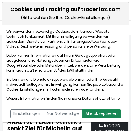
Cookies und Tracking auf traderfox.com
(Bitte wählen Sie Ihre Cookie-Einstellungen)
Nachrichten
Wir verwenden notwendige Cookies, damit unsere Website
technisch funktioniert. Mit Ihrer Einwilligung verwenden wir
außerdem Dienste von Partnern, z. B. für eingebettete YouTube-
Videos, Reichweitenmessung und personalisierte Werbung.
TraderFox
Nachrichten
dpa-AFX Compact
Dabei können Informationen auf Ihrem Gerät gespeichert oder
ANALYSE-FLASH: Jefferies senkt Ziel für Michelin ...
ausgelesen und Nutzungsdaten an Drittanbieter wie
Google/YouTube oder Meta übermittelt werden. Eine Verarbeitung
kann auch außerhalb der EU/des EWR stattfinden.
dpa-AFX Compact
Sie können alle Dienste akzeptieren, ablehnen oder Ihre Auswahl
individuell festlegen. Ihre Einwilligung können Sie jederzeit über die
ÜBERSICHT
DPA-AFX PROFEED
DPA-AFX COMPACT
Cookie-Einstellungen
im Footer widerrufen oder ändern.
NEWSBOT
Weitere Informationen finden Sie in unserer
Datenschutzrichtlinie
.
Einstellungen
Nur Notwendige
Alle akzeptieren
ANALYSE-FLASH: Jefferies
14.10.2025
senkt Ziel für Michelin auf