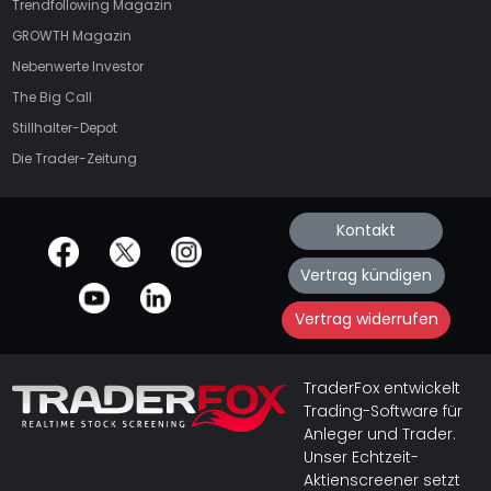
Trendfollowing Magazin
GROWTH
Magazin
Nebenwerte Investor
The Big Call
Stillhalter-Depot
Die Trader-Zeitung
Kontakt
offizielle Social Media-Accounts
Vertrag kündigen
Vertrag widerrufen
TraderFox entwickelt
Trading-Software für
Anleger und Trader.
Unser Echtzeit-
Aktienscreener setzt