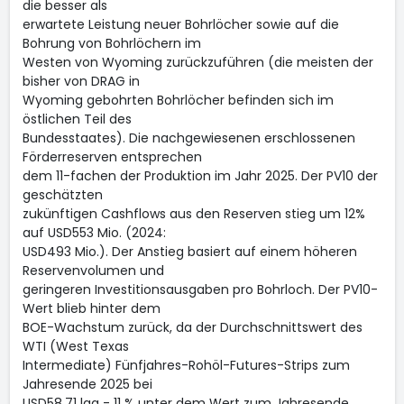
die besser als
erwartete Leistung neuer Bohrlöcher sowie auf die
Bohrung von Bohrlöchern im
Westen von Wyoming zurückzuführen (die meisten der
bisher von DRAG in
Wyoming gebohrten Bohrlöcher befinden sich im
östlichen Teil des
Bundesstaates). Die nachgewiesenen erschlossenen
Förderreserven entsprechen
dem 11-fachen der Produktion im Jahr 2025. Der PV10 der
geschätzten
zukünftigen Cashflows aus den Reserven stieg um 12%
auf USD553 Mio. (2024:
USD493 Mio.). Der Anstieg basiert auf einem höheren
Reservenvolumen und
geringeren Investitionsausgaben pro Bohrloch. Der PV10-
Wert blieb hinter dem
BOE-Wachstum zurück, da der Durchschnittswert des
WTI (West Texas
Intermediate) Fünfjahres-Rohöl-Futures-Strips zum
Jahresende 2025 bei
USD58,71 lag - 11 % unter dem Wert zum Jahresende