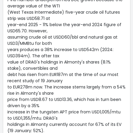
average value of the WTI
(West Texas Intermediate) five-year crude oil futures
strip was USD58.71 at
year-end 2025 - 11% below the year-end 2024 figure of
USD65.70. However,
assuming crude oil at USDD60/bbl and natural gas at
USD3/MMBtu for both
years produces a 38% increase to USD542m (2024:
USD394m). The after tax
value of DRAG's holdings in Almonty's shares (8.1%
stake), convertibles and
debt has risen from EUR187m at the time of our most
recent study of 19 January
to EUR278m now. The increase stems largely from a 54%
rise in Almonty's share
price from USD8.67 to USD13.36, which has in turn been
driven by a 35%
increase in the tungsten APT price from USD1,005/mtu
to USD1,355/mtu. DRAG's
holdings in Almonty currently account for 67% of its EV
(19 January: 52%).