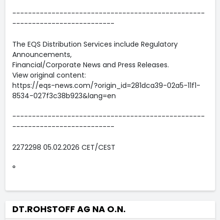
-------------------------------------------------
--------------------------
The EQS Distribution Services include Regulatory
Announcements,
Financial/Corporate News and Press Releases.
View original content:
https://eqs-news.com/?origin_id=281dca39-02a5-11f1-
8534-027f3c38b923&lang=en
-------------------------------------------------
--------------------------
2272298 05.02.2026 CET/CEST
°
DT.ROHSTOFF AG NA O.N.