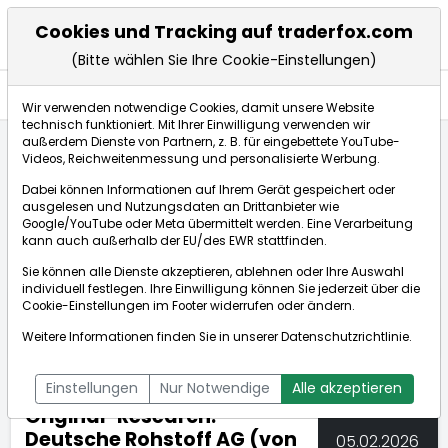
Cookies und Tracking auf traderfox.com
(Bitte wählen Sie Ihre Cookie-Einstellungen)
Nachrichten
Wir verwenden notwendige Cookies, damit unsere Website
technisch funktioniert. Mit Ihrer Einwilligung verwenden wir
außerdem Dienste von Partnern, z. B. für eingebettete YouTube-
Videos, Reichweitenmessung und personalisierte Werbung.
TraderFox
Nachrichten
dpa-AFX Compact
Dabei können Informationen auf Ihrem Gerät gespeichert oder
Original-Research: Deutsche Rohstoff AG (von First...
ausgelesen und Nutzungsdaten an Drittanbieter wie
Google/YouTube oder Meta übermittelt werden. Eine Verarbeitung
kann auch außerhalb der EU/des EWR stattfinden.
dpa-AFX Compact
Sie können alle Dienste akzeptieren, ablehnen oder Ihre Auswahl
individuell festlegen. Ihre Einwilligung können Sie jederzeit über die
ÜBERSICHT
DPA-AFX PROFEED
DPA-AFX COMPACT
Cookie-Einstellungen
im Footer widerrufen oder ändern.
NEWSBOT
Weitere Informationen finden Sie in unserer
Datenschutzrichtlinie
.
Einstellungen
Nur Notwendige
Alle akzeptieren
Original-Research:
Deutsche Rohstoff AG (von
05.02.2026