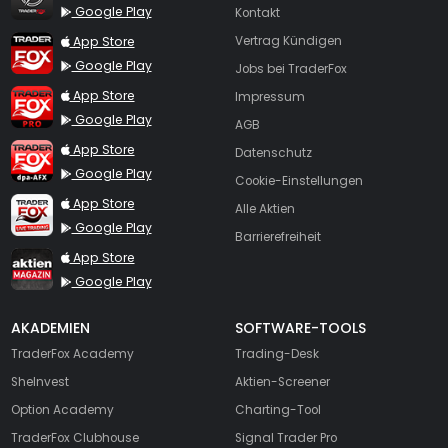
Google Play
Kontakt
TraderFox App
App Store
Vertrag Kündigen
Google Play
Jobs bei TraderFox
TraderFox Pro
App Store
Impressum
Google Play
AGB
TraderFox dpa-AFX ProFeed
App Store
Datenschutz
Google Play
Cookie-Einstellungen
TraderFox Live Trading
App Store
Alle Aktien
Google Play
Barrierefreiheit
TraderFox aktien Magazin
App Store
Google Play
AKADEMIEN
SOFTWARE-TOOLS
TraderFox Academy
Trading-Desk
SheInvest
Aktien-Screener
Option Academy
Charting-Tool
TraderFox Clubhouse
Signal Trader Pro