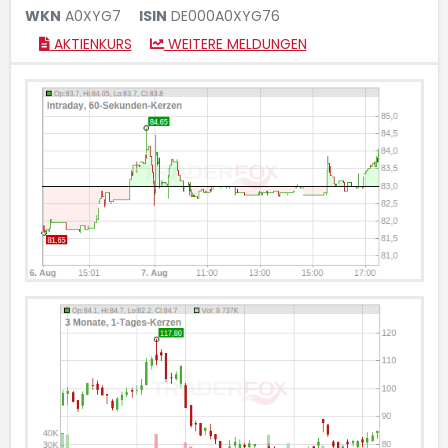
WKN
A0XYG7
ISIN
DE000A0XYG76
AKTIENKURS
WEITERE MELDUNGEN