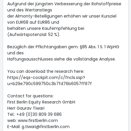
Aufgrund der jüngsten Verbesserung der Rohstoffpreise
und des Wertanstiegs
der Almonty-Beteiligungen erhöhen wir unser Kursziel
von EUR68 auf EUR86 und
behalten unsere Kaufempfehlung bei
(Aufwärtspotenzial: 52 %).
Bezüglich der Pflichtangaben gem. §85 Abs. 1 S. 1 WpHG
und des
Haftungsausschlusses siehe die vollständige Analyse.
You can download the research here:
https://eqs-cockpit.com/c/fncls.ssp?
u=b29e790c599750c3b7fd76b6057ff97f
Contact for questions:
First Berlin Equity Research GmbH
Herr Gaurav Tiwari
Tel.: +49 (0)30 809 39 686
web: www.firstberlin.com
E-Mail: g.tiwari@firstberlin.com