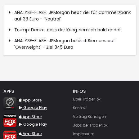
ANALYSE-FLASH: JPMorgan hebt Ziel für Commerzbank
auf 38 Euro - 'Neutral'
Trump: Denke, dass der Krieg ziemlich bald endet
ANALYSE-FLASH: JPMorgan belässt Siemens auf
'Overweight' - Ziel 345 Euro
APPS
INFOS
TraderFox Flash
Über TraderFox
App Store
Google Play
Kontakt
TraderFox App
App Store
Vertrag Kündigen
Google Play
Jobs bei TraderFox
TraderFox Pro
App Store
Impressum