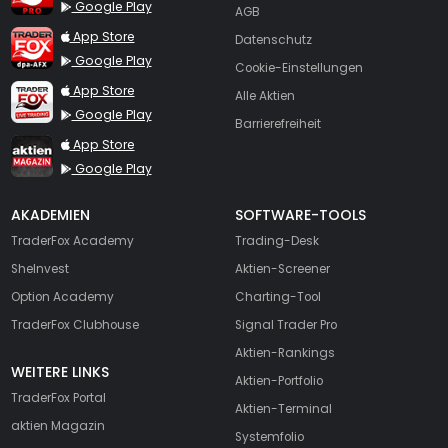
Google Play
AGB
TraderFox dpa-AFX ProFeed
App Store
Datenschutz
Google Play
Cookie-Einstellungen
TraderFox Live Trading
App Store
Alle Aktien
Google Play
Barrierefreiheit
TraderFox aktien Magazin
App Store
Google Play
AKADEMIEN
SOFTWARE-TOOLS
TraderFox Academy
Trading-Desk
SheInvest
Aktien-Screener
Option Academy
Charting-Tool
TraderFox Clubhouse
Signal Trader Pro
Aktien-Rankings
WEITERE LINKS
Aktien-Portfolio
TraderFox Portal
Aktien-Terminal
aktien Magazin
Systemfolio