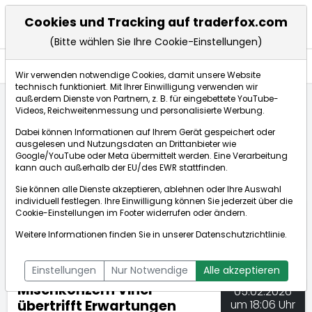
Cookies und Tracking auf traderfox.com
(Bitte wählen Sie Ihre Cookie-Einstellungen)
Nachrichten
Wir verwenden notwendige Cookies, damit unsere Website
technisch funktioniert. Mit Ihrer Einwilligung verwenden wir
außerdem Dienste von Partnern, z. B. für eingebettete YouTube-
Videos, Reichweitenmessung und personalisierte Werbung.
TraderFox
Nachrichten
dpa-AFX Compact
Dabei können Informationen auf Ihrem Gerät gespeichert oder
Mischkonzern Vinci übertrifft Erwartungen
ausgelesen und Nutzungsdaten an Drittanbieter wie
Google/YouTube oder Meta übermittelt werden. Eine Verarbeitung
kann auch außerhalb der EU/des EWR stattfinden.
dpa-AFX Compact
Sie können alle Dienste akzeptieren, ablehnen oder Ihre Auswahl
individuell festlegen. Ihre Einwilligung können Sie jederzeit über die
ÜBERSICHT
DPA-AFX PROFEED
DPA-AFX COMPACT
Cookie-Einstellungen
im Footer widerrufen oder ändern.
NEWSBOT
Weitere Informationen finden Sie in unserer
Datenschutzrichtlinie
.
Einstellungen
Nur Notwendige
Alle akzeptieren
Mischkonzern Vinci
05.02.2026
übertrifft Erwartungen
um 18:06 Uhr