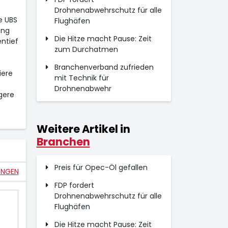
Drohnenabwehrschutz für alle
e UBS
Flughäfen
ang
Die Hitze macht Pause: Zeit
ntief
zum Durchatmen
Branchenverband zufrieden
iere
mit Technik für
Drohnenabwehr
gere
Weitere Artikel in
Branchen
Preis für Opec-Öl gefallen
UNGEN
FDP fordert
Drohnenabwehrschutz für alle
Flughäfen
Die Hitze macht Pause: Zeit