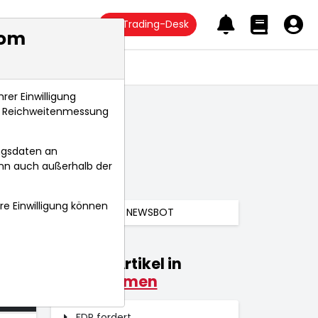
Trading-Desk
com
Anlagetrends
rer Einwilligung
s, Reichweitenmessung
ngsdaten an
ann auch außerhalb der
hre Einwilligung können
NEWSBOT
Weitere Artikel in
026
Unternehmen
 Uhr
FDP fordert