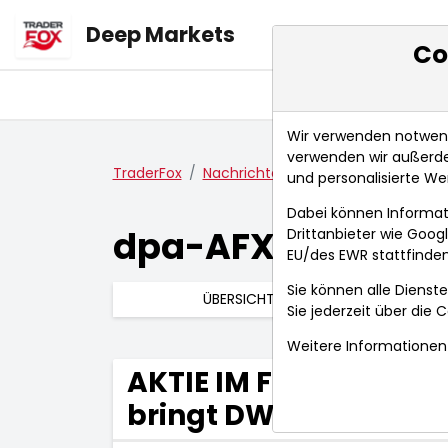
Deep Markets
Co
Übersicht
Ma
Wir verwenden notwendi
verwenden wir außerde
TraderFox
Nachrichten
dpa-AFX Compact
und personalisierte We
Dabei können Informat
dpa-AFX Compac
Drittanbieter wie Goo
EU/des EWR stattfinden
Sie können alle Dienste
ÜBERSICHT
Sie jederzeit über die
C
Weitere Informationen 
AKTIE IM FOKUS: Kau
bringt DWS wieder nä