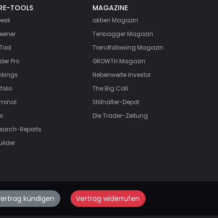
RE-TOOLS
MAGAZINE
esk
aktien
Magazin
eener
Tenbagger Magazin
Tool
Trendfollowing Magazin
der Pro
GROWTH
Magazin
nkings
Nebenwerte Investor
folio
The Big Call
rminal
Stillhalter-Depot
o
Die Trader-Zeitung
search-Reports
uilder
ertrag kündigen
Vertrag widerrufen