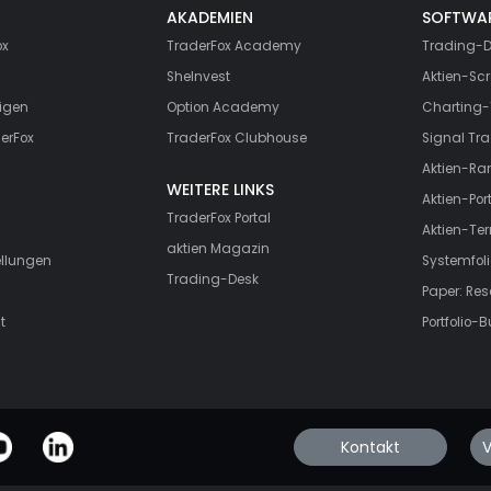
AKADEMIEN
SOFTWA
ox
TraderFox Academy
Trading-D
SheInvest
Aktien-Scr
igen
Option Academy
Charting-
erFox
TraderFox Clubhouse
Signal Tra
Aktien-Ra
WEITERE LINKS
Aktien-Port
TraderFox Portal
Aktien-Te
aktien Magazin
ellungen
Systemfoli
Trading-Desk
Paper: Re
t
Portfolio-B
Kontakt
V