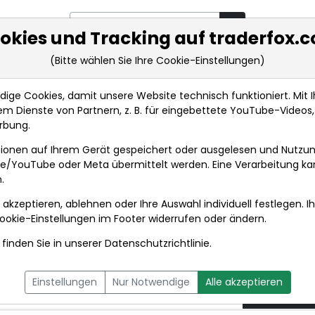
okies und Tracking auf traderfox.
(Bitte wählen Sie Ihre Cookie-Einstellungen)
rkt-Analysen
Market Tools
Realtimekurse
Nachrichten
ge Cookies, damit unsere Website technisch funktioniert. Mit Ih
m Dienste von Partnern, z. B. für eingebettete YouTube-Video
AKTIE IM FOKUS: Kaufempfehlung von UBS bringt DWS ...
rbung.
ionen auf Ihrem Gerät gespeichert oder ausgelesen und Nutzu
t
gle/YouTube oder Meta übermittelt werden. Eine Verarbeitung k
.
 akzeptieren, ablehnen oder Ihre Auswahl individuell festlegen. I
DPA-AFX PROFEED
DPA-AFX COMPACT
ookie-Einstellungen
im Footer widerrufen oder ändern.
finden Sie in unserer
Datenschutzrichtlinie
.
fempfehlung von UBS
19.02.2
Einstellungen
Nur Notwendige
Alle akzeptieren
her ans Rekordhoch
um 11:08