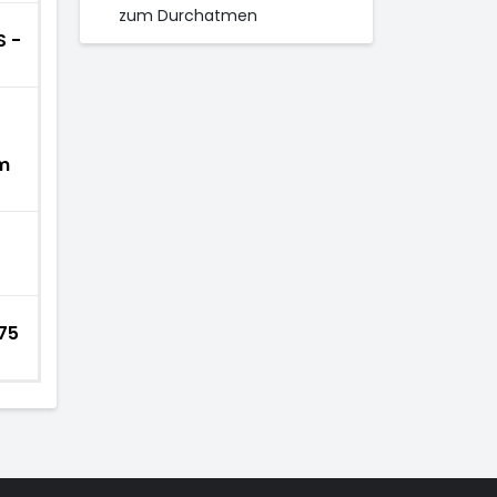
zum Durchatmen
S -
m
75