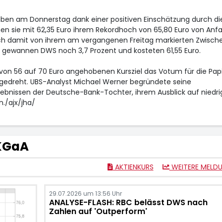
ben am Donnerstag dank einer positiven Einschätzung durch di
n sie mit 62,35 Euro ihrem Rekordhoch von 65,80 Euro von Anf
sich damit von ihrem am vergangenen Freitag markierten Zwische
t gewannen DWS noch 3,7 Prozent und kosteten 61,55 Euro.
von 56 auf 70 Euro angehobenen Kursziel das Votum für die Pap
" gedreht. UBS-Analyst Michael Werner begründete seine
bnissen der Deutsche-Bank-Tochter, ihrem Ausblick auf niedri
./ajx/jha/
KGaA
AKTIENKURS
WEITERE MELD
29.07.2026 um 13:56 Uhr
ANALYSE-FLASH: RBC belässt DWS nach
Zahlen auf 'Outperform'