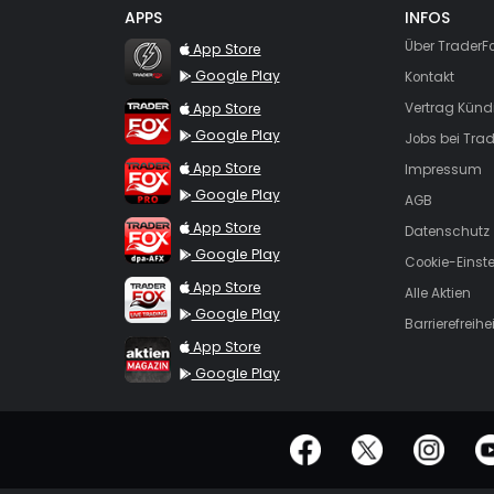
APPS
INFOS
TraderFox Flash
Über TraderF
App Store
Google Play
Kontakt
TraderFox App
App Store
Vertrag Künd
Google Play
Jobs bei Trad
TraderFox Pro
App Store
Impressum
Google Play
AGB
TraderFox dpa-AFX ProFeed
App Store
Datenschutz
Google Play
Cookie-Einst
TraderFox Live Trading
App Store
Alle Aktien
Google Play
Barrierefreihei
TraderFox aktien Magazin
App Store
Google Play
offizielle Social Media-Accounts