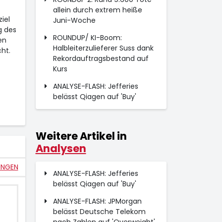
allein durch extrem heiße
iel
Juni-Woche
g des
ROUNDUP/ KI-Boom:
en
Halbleiterzulieferer Suss dank
ht.
Rekordauftragsbestand auf
Kurs
ANALYSE-FLASH: Jefferies
belässt Qiagen auf 'Buy'
Weitere Artikel in
Analysen
UNGEN
ANALYSE-FLASH: Jefferies
belässt Qiagen auf 'Buy'
ANALYSE-FLASH: JPMorgan
belässt Deutsche Telekom