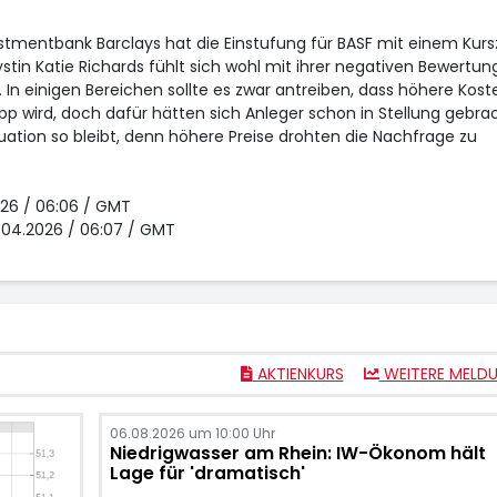
stmentbank Barclays hat die Einstufung für BASF
mit einem Kursz
stin Katie Richards fühlt sich wohl mit ihrer negativen Bewertun
In einigen Bereichen sollte es zwar antreiben, dass höhere Kost
 wird, doch dafür hätten sich Anleger schon in Stellung gebrac
tuation so bleibt, denn höhere Preise drohten die Nachfrage zu
026 / 06:06 / GMT
8.04.2026 / 06:07 / GMT
AKTIENKURS
WEITERE MELD
06.08.2026 um 10:00 Uhr
Niedrigwasser am Rhein: IW-Ökonom hält
Lage für 'dramatisch'