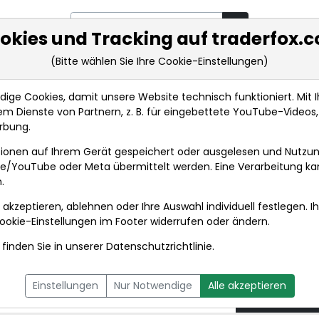
okies und Tracking auf traderfox.
(Bitte wählen Sie Ihre Cookie-Einstellungen)
rkt-Analysen
Market Tools
Realtimekurse
Nachrichten
ge Cookies, damit unsere Website technisch funktioniert. Mit Ih
m Dienste von Partnern, z. B. für eingebettete YouTube-Video
ANALYSE-FLASH: Barclays belässt BASF auf 'Underwe...
rbung.
ionen auf Ihrem Gerät gespeichert oder ausgelesen und Nutzu
t
gle/YouTube oder Meta übermittelt werden. Eine Verarbeitung k
.
 akzeptieren, ablehnen oder Ihre Auswahl individuell festlegen. I
DPA-AFX PROFEED
DPA-AFX COMPACT
ookie-Einstellungen
im Footer widerrufen oder ändern.
finden Sie in unserer
Datenschutzrichtlinie
.
ays belässt BASF auf
28.04.2
Einstellungen
Nur Notwendige
Alle akzeptieren
0 Euro
um 09:35