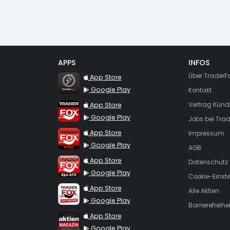
APPS
INFOS
TraderFox Flash
Über TraderF
App Store
Google Play
Kontakt
TraderFox App
App Store
Vertrag Künd
Google Play
Jobs bei Trad
TraderFox Pro
App Store
Impressum
Google Play
AGB
TraderFox dpa-AFX ProFeed
App Store
Datenschutz
Google Play
Cookie-Einst
TraderFox Live Trading
App Store
Alle Aktien
Google Play
Barrierefreihei
TraderFox aktien Magazin
App Store
Google Play