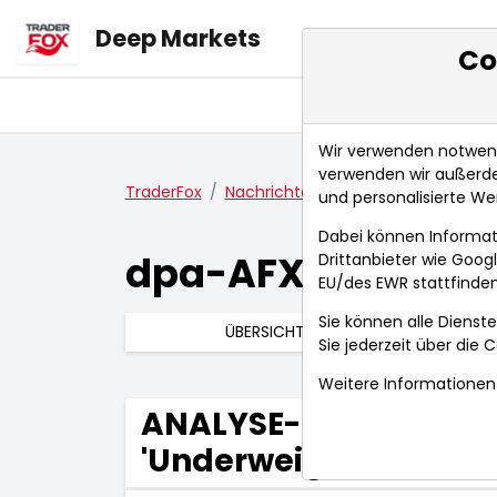
Deep Markets
Co
Übersicht
Ma
Wir verwenden notwendi
verwenden wir außerde
TraderFox
Nachrichten
dpa-AFX Compact
und personalisierte We
Dabei können Informat
dpa-AFX Compac
Drittanbieter wie Goo
EU/des EWR stattfinden
Sie können alle Dienste
ÜBERSICHT
Sie jederzeit über die
C
Weitere Informationen 
ANALYSE-FLASH: Barcl
'Underweight' - Ziel 4