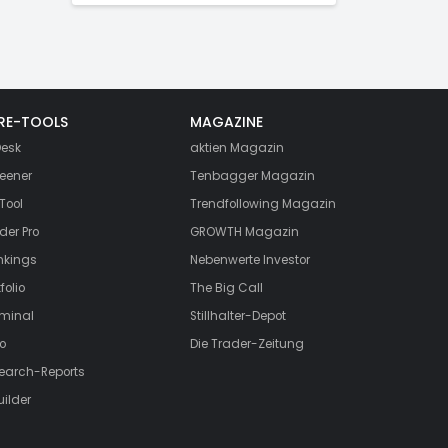
RE-TOOLS
MAGAZINE
esk
aktien
Magazin
eener
Tenbagger Magazin
Tool
Trendfollowing Magazin
der Pro
GROWTH
Magazin
nkings
Nebenwerte Investor
folio
The Big Call
rminal
Stillhalter-Depot
o
Die Trader-Zeitung
search-Reports
uilder