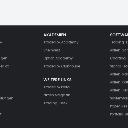
AKADEMIEN
SOFTWA
ox
TraderFox Academy
Trading-D
SheInvest
Aktien-Scr
igen
Option Academy
Charting-
erFox
TraderFox Clubhouse
Signal Tra
Aktien-Ra
WEITERE LINKS
Aktien-Port
TraderFox Portal
Aktien-Te
aktien Magazin
ellungen
Systemfoli
Trading-Desk
Paper: Re
t
Portfolio-B