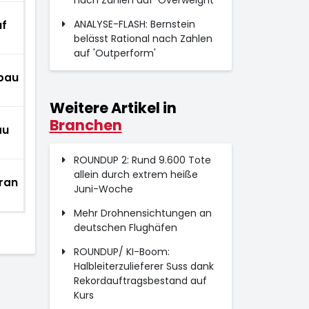
nach Zahlen auf 'Overweight'
uf
ANALYSE-FLASH: Bernstein
belässt Rational nach Zahlen
auf 'Outperform'
bau
Weitere Artikel in
Branchen
au
ROUNDUP 2: Rund 9.600 Tote
allein durch extrem heiße
ran
Juni-Woche
Mehr Drohnensichtungen an
deutschen Flughäfen
ROUNDUP/ KI-Boom:
Halbleiterzulieferer Suss dank
Rekordauftragsbestand auf
Kurs