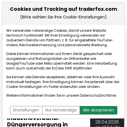
Cookies und Tracking auf traderfox.com
(Bitte wählen Sie Ihre Cookie-Einstellungen)
Nachrichten
Wir verwenden notwendige Cookies, damit unsere Website
technisch funktioniert. Mit Ihrer Einwilligung verwenden wir
außerdem Dienste von Partnern, z. B. für eingebettete YouTube-
Videos, Reichweitenmessung und personalisierte Werbung.
TraderFox
Nachrichten
dpa-AFX Compact
Dabei können Informationen auf Ihrem Gerät gespeichert oder
Industrieverband: Düngerversorgung in Europa unge...
ausgelesen und Nutzungsdaten an Drittanbieter wie
Google/YouTube oder Meta übermittelt werden. Eine Verarbeitung
kann auch außerhalb der EU/des EWR stattfinden.
dpa-AFX Compact
Sie können alle Dienste akzeptieren, ablehnen oder Ihre Auswahl
individuell festlegen. Ihre Einwilligung können Sie jederzeit über die
ÜBERSICHT
DPA-AFX PROFEED
DPA-AFX COMPACT
Cookie-Einstellungen
im Footer widerrufen oder ändern.
NEWSBOT
Weitere Informationen finden Sie in unserer
Datenschutzrichtlinie
.
Einstellungen
Nur Notwendige
Alle akzeptieren
Industrieverband:
28.04.2026
Düngerversorgung in