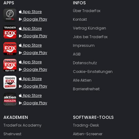
APPS
INFOS
TraderFox Flash
Über TraderFox
App Store
Google Play
Kontakt
TraderFox App
App Store
Vertrag Kündigen
Google Play
Jobs bei TraderFox
TraderFox Pro
App Store
Impressum
Google Play
AGB
TraderFox dpa-AFX ProFeed
App Store
Datenschutz
Google Play
Cookie-Einstellungen
TraderFox Live Trading
App Store
Alle Aktien
Google Play
Barrierefreiheit
TraderFox aktien Magazin
App Store
Google Play
AKADEMIEN
SOFTWARE-TOOLS
TraderFox Academy
Trading-Desk
SheInvest
Aktien-Screener