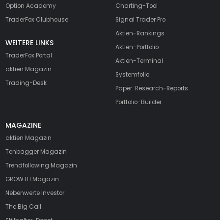
Option Academy
Charting-Tool
TraderFox Clubhouse
Signal Trader Pro
Aktien-Rankings
WEITERE LINKS
Aktien-Portfolio
TraderFox Portal
Aktien-Terminal
aktien Magazin
Systemfolio
Trading-Desk
Paper: Research-Reports
Portfolio-Builder
MAGAZINE
aktien
Magazin
Tenbagger Magazin
Trendfollowing Magazin
GROWTH
Magazin
Nebenwerte Investor
The Big Call