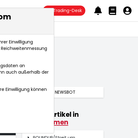
Trading-Desk
com
Anlagetrends
rer Einwilligung
s, Reichweitenmessung
ngsdaten an
ann auch außerhalb der
hre Einwilligung können
NEWSBOT
Weitere Artikel in
026
Unternehmen
 Uhr
ROUNDUP/Streit um