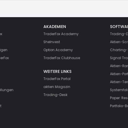
AKADEMIEN
SOFTWA
ox
TraderFox Academy
Trading-D
SheInvest
Aktien-Scr
igen
Option Academy
Charting-
erFox
TraderFox Clubhouse
Signal Tra
Aktien-Ra
WEITERE LINKS
Aktien-Port
TraderFox Portal
Aktien-Te
aktien Magazin
ellungen
Systemfoli
Trading-Desk
Paper: Re
t
Portfolio-B