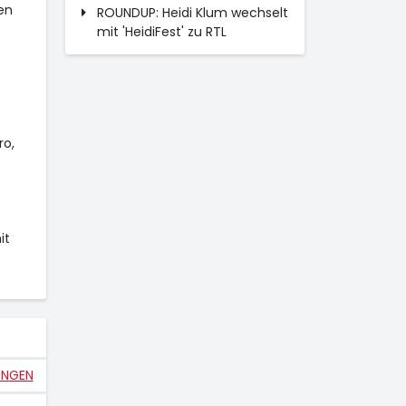
en
ROUNDUP: Heidi Klum wechselt
mit 'HeidiFest' zu RTL
ro,
it
UNGEN