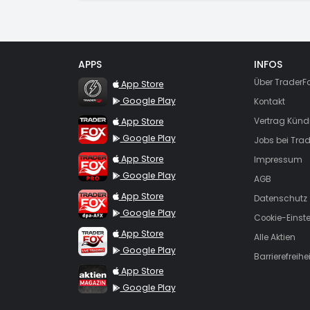
APPS
INFOS
TraderFox Flash
Über TraderF
App Store
Google Play
Kontakt
TraderFox App
App Store
Vertrag Künd
Google Play
Jobs bei Trad
TraderFox Pro
App Store
Impressum
Google Play
AGB
TraderFox dpa-AFX ProFeed
App Store
Datenschutz
Google Play
Cookie-Einst
TraderFox Live Trading
App Store
Alle Aktien
Google Play
Barrierefreihei
TraderFox aktien Magazin
App Store
Google Play