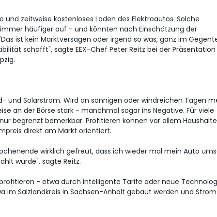
ro und zeitweise kostenloses Laden des Elektroautos: Solche
n immer häufiger auf - und könnten nach Einschätzung der
"Das ist kein Marktversagen oder irgend so was, ganz im Gegentei
exibilität schafft", sagte EEX-Chef Peter Reitz bei der Präsentation
pzig.
nd- und Solarstrom. Wird an sonnigen oder windreichen Tagen m
eise an der Börse stark - manchmal sogar ins Negative. Für viele
 nur begrenzt bemerkbar. Profitieren können vor allem Haushalte
preis direkt am Markt orientiert.
Wochenende wirklich gefreut, dass ich wieder mal mein Auto um
hlt wurde", sagte Reitz.
rofitieren - etwa durch intelligente Tarife oder neue Technolog
etwa im Salzlandkreis in Sachsen-Anhalt gebaut werden und Strom