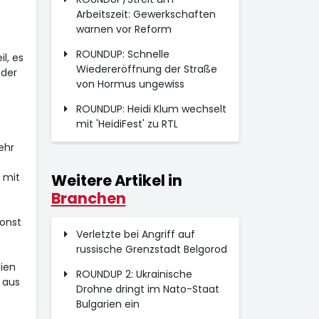
Arbeitszeit: Gewerkschaften
warnen vor Reform
ROUNDUP: Schnelle
l, es
Wiedereröffnung der Straße
 der
von Hormus ungewiss
ROUNDUP: Heidi Klum wechselt
mit 'HeidiFest' zu RTL
ehr
 mit
Weitere Artikel in
Branchen
sonst
Verletzte bei Angriff auf
russische Grenzstadt Belgorod
ien
ROUNDUP 2: Ukrainische
 aus
Drohne dringt im Nato-Staat
Bulgarien ein