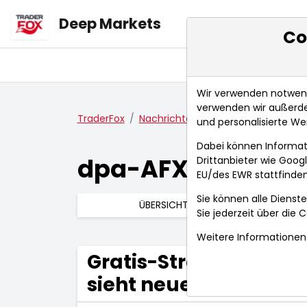
Deep Markets
Co
Übersicht
Ma
Wir verwenden notwendi
verwenden wir außerde
TraderFox
Nachrichten
dpa-AFX Compact
und personalisierte We
Dabei können Informat
dpa-AFX Compac
Drittanbieter wie Goo
EU/des EWR stattfinden
Sie können alle Dienste
ÜBERSICHT
Sie jederzeit über die
C
Weitere Informationen 
Gratis-Strom für E-A
sieht neue Chancen