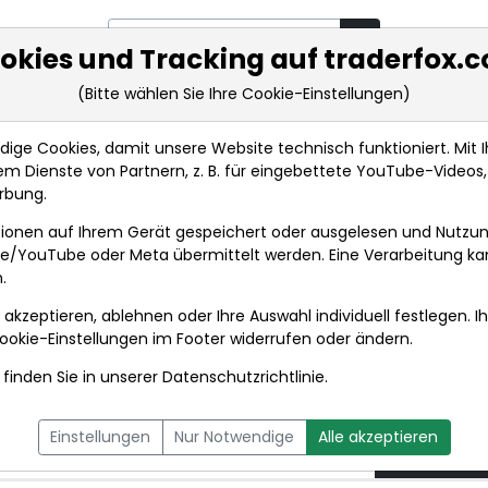
okies und Tracking auf traderfox.
(Bitte wählen Sie Ihre Cookie-Einstellungen)
rkt-Analysen
Market Tools
Realtimekurse
Nachrichten
ge Cookies, damit unsere Website technisch funktioniert. Mit Ih
m Dienste von Partnern, z. B. für eingebettete YouTube-Video
Gratis-Strom für E-Autos? Strombörse EEX sieht n...
rbung.
ionen auf Ihrem Gerät gespeichert oder ausgelesen und Nutzu
t
gle/YouTube oder Meta übermittelt werden. Eine Verarbeitung k
.
 akzeptieren, ablehnen oder Ihre Auswahl individuell festlegen. I
DPA-AFX PROFEED
DPA-AFX COMPACT
ookie-Einstellungen
im Footer widerrufen oder ändern.
finden Sie in unserer
Datenschutzrichtlinie
.
utos? Strombörse EEX
29.04.2
Einstellungen
Nur Notwendige
Alle akzeptieren
um 11:40