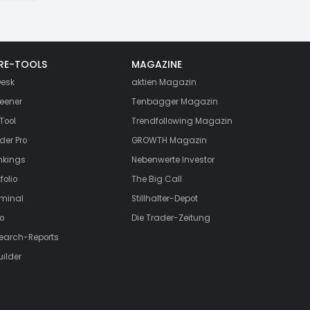
RE-TOOLS
MAGAZINE
esk
aktien
Magazin
eener
Tenbagger Magazin
Tool
Trendfollowing Magazin
der Pro
GROWTH
Magazin
nkings
Nebenwerte Investor
folio
The Big Call
rminal
Stillhalter-Depot
o
Die Trader-Zeitung
search-Reports
uilder