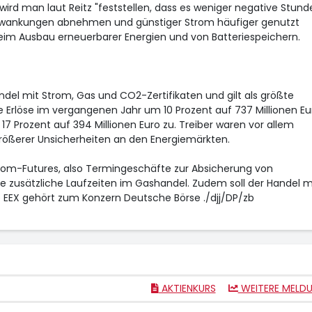
rd man laut Reitz "feststellen, dass es weniger negative Stund
schwankungen abnehmen und günstiger Strom häufiger genutzt
im Ausbau erneuerbarer Energien und von Batteriespeichern.
andel mit Strom, Gas und CO2-Zertifikaten und gilt als größte
e Erlöse im vergangenen Jahr um 10 Prozent auf 737 Millionen Eu
17 Prozent auf 394 Millionen Euro zu. Treiber waren vor allem
ößerer Unsicherheiten an den Energiemärkten.
trom-Futures, also Termingeschäfte zur Absicherung von
ie zusätzliche Laufzeiten im Gashandel. Zudem soll der Handel m
ie EEX gehört zum Konzern Deutsche Börse
./djj/DP/zb
AKTIENKURS
WEITERE MELD