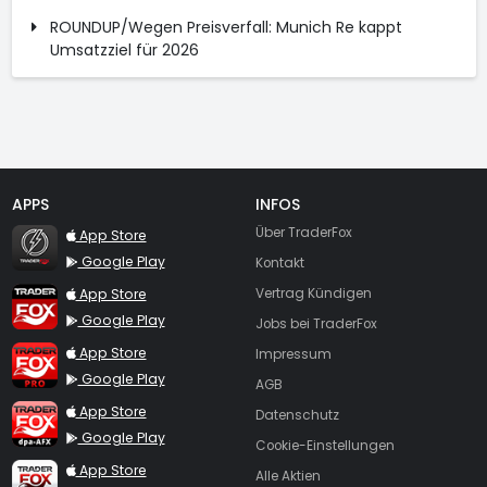
ROUNDUP/Wegen Preisverfall: Munich Re kappt
Umsatzziel für 2026
APPS
INFOS
TraderFox Flash
Über TraderFox
App Store
Google Play
Kontakt
TraderFox App
App Store
Vertrag Kündigen
Google Play
Jobs bei TraderFox
TraderFox Pro
App Store
Impressum
Google Play
AGB
TraderFox dpa-AFX ProFeed
App Store
Datenschutz
Google Play
Cookie-Einstellungen
TraderFox Live Trading
App Store
Alle Aktien