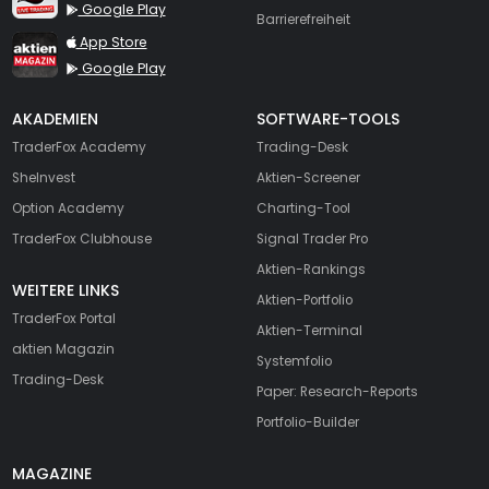
Google Play
Barrierefreiheit
TraderFox aktien Magazin
App Store
Google Play
AKADEMIEN
SOFTWARE-TOOLS
TraderFox Academy
Trading-Desk
SheInvest
Aktien-Screener
Option Academy
Charting-Tool
TraderFox Clubhouse
Signal Trader Pro
Aktien-Rankings
WEITERE LINKS
Aktien-Portfolio
TraderFox Portal
Aktien-Terminal
aktien Magazin
Systemfolio
Trading-Desk
Paper: Research-Reports
Portfolio-Builder
MAGAZINE