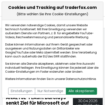
Cookies und Tracking auf traderfox.com
(Bitte wählen Sie Ihre Cookie-Einstellungen)
Nachrichten
Wir verwenden notwendige Cookies, damit unsere Website
technisch funktioniert. Mit Ihrer Einwilligung verwenden wir
außerdem Dienste von Partnern, z. B. für eingebettete YouTube-
Videos, Reichweitenmessung und personalisierte Werbung.
TraderFox
Nachrichten
dpa-AFX Compact
Dabei können Informationen auf Ihrem Gerät gespeichert oder
ANALYSE-FLASH: Barclays senkt Ziel für Microsoft ...
ausgelesen und Nutzungsdaten an Drittanbieter wie
Google/YouTube oder Meta übermittelt werden. Eine Verarbeitung
kann auch außerhalb der EU/des EWR stattfinden.
dpa-AFX Compact
Sie können alle Dienste akzeptieren, ablehnen oder Ihre Auswahl
individuell festlegen. Ihre Einwilligung können Sie jederzeit über die
ÜBERSICHT
DPA-AFX PROFEED
DPA-AFX COMPACT
Cookie-Einstellungen
im Footer widerrufen oder ändern.
NEWSBOT
Weitere Informationen finden Sie in unserer
Datenschutzrichtlinie
.
Einstellungen
Nur Notwendige
Alle akzeptieren
ANALYSE-FLASH: Barclays
30.04.2026
senkt Ziel für Microsoft auf