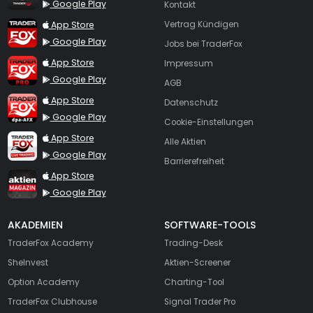
Google Play
Kontakt
TraderFox App
App Store
Vertrag Kündigen
Google Play
Jobs bei TraderFox
TraderFox Pro
App Store
Impressum
Google Play
AGB
TraderFox dpa-AFX ProFeed
App Store
Datenschutz
Google Play
Cookie-Einstellungen
TraderFox Live Trading
App Store
Alle Aktien
Google Play
Barrierefreiheit
TraderFox aktien Magazin
App Store
Google Play
AKADEMIEN
SOFTWARE-TOOLS
TraderFox Academy
Trading-Desk
SheInvest
Aktien-Screener
Option Academy
Charting-Tool
TraderFox Clubhouse
Signal Trader Pro