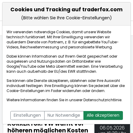
Cookies und Tracking auf traderfox.com
(Bitte wählen Sie Ihre Cookie-Einstellungen)
Nachrichten
Wir verwenden notwendige Cookies, damit unsere Website
technisch funktioniert. Mit Ihrer Einwilligung verwenden wir
außerdem Dienste von Partnern, z. B. für eingebettete YouTube-
Videos, Reichweitenmessung und personalisierte Werbung.
TraderFox
Nachrichten
dpa-AFX Compact
Dabei können Informationen auf Ihrem Gerät gespeichert oder
KORREKTUR: VW warnt vor höheren möglichen Kosten...
ausgelesen und Nutzungsdaten an Drittanbieter wie
Google/YouTube oder Meta übermittelt werden. Eine Verarbeitung
kann auch außerhalb der EU/des EWR stattfinden.
dpa-AFX Compact
Sie können alle Dienste akzeptieren, ablehnen oder Ihre Auswahl
individuell festlegen. Ihre Einwilligung können Sie jederzeit über die
ÜBERSICHT
DPA-AFX PROFEED
DPA-AFX COMPACT
Cookie-Einstellungen
im Footer widerrufen oder ändern.
NEWSBOT
Weitere Informationen finden Sie in unserer
Datenschutzrichtlinie
.
Einstellungen
Nur Notwendige
Alle akzeptieren
KORREKTUR: VW warnt vor
06.05.2026
höheren möglichen Kosten