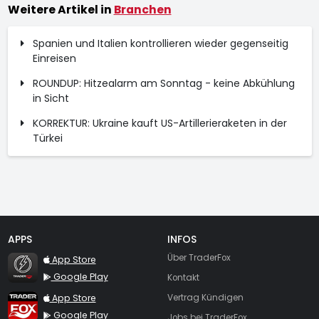
Weitere Artikel in
Branchen
Spanien und Italien kontrollieren wieder gegenseitig
Einreisen
ROUNDUP: Hitzealarm am Sonntag - keine Abkühlung
in Sicht
KORREKTUR: Ukraine kauft US-Artillerieraketen in der
Türkei
APPS
INFOS
TraderFox Flash
Über TraderFox
App Store
Google Play
Kontakt
TraderFox App
App Store
Vertrag Kündigen
Google Play
Jobs bei TraderFox