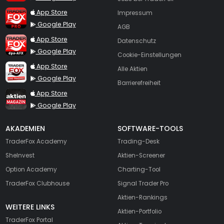
TraderFox Pro
App Store
Impressum
Google Play
AGB
TraderFox dpa-AFX ProFeed
App Store
Datenschutz
Google Play
Cookie-Einstellungen
TraderFox Live Trading
App Store
Alle Aktien
Google Play
Barrierefreiheit
TraderFox aktien Magazin
App Store
Google Play
AKADEMIEN
SOFTWARE-TOOLS
TraderFox Academy
Trading-Desk
SheInvest
Aktien-Screener
Option Academy
Charting-Tool
TraderFox Clubhouse
Signal Trader Pro
Aktien-Rankings
WEITERE LINKS
Aktien-Portfolio
TraderFox Portal