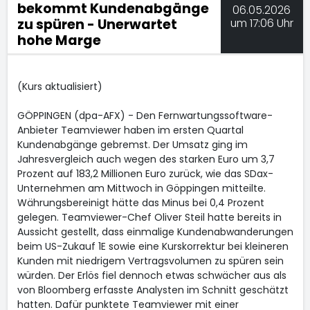
bekommt Kundenabgänge
06.05.2026
zu spüren - Unerwartet
um 17:06 Uhr
hohe Marge
(Kurs aktualisiert)
GÖPPINGEN (dpa-AFX) - Den Fernwartungssoftware-
Anbieter Teamviewer
haben im ersten Quartal
Kundenabgänge gebremst. Der Umsatz ging im
Jahresvergleich auch wegen des starken Euro um 3,7
Prozent auf 183,2 Millionen Euro zurück, wie das SDax
-
Unternehmen am Mittwoch in Göppingen mitteilte.
Währungsbereinigt hätte das Minus bei 0,4 Prozent
gelegen. Teamviewer-Chef Oliver Steil hatte bereits in
Aussicht gestellt, dass einmalige Kundenabwanderungen
beim US-Zukauf 1E sowie eine Kurskorrektur bei kleineren
Kunden mit niedrigem Vertragsvolumen zu spüren sein
würden. Der Erlös fiel dennoch etwas schwächer aus als
von Bloomberg erfasste Analysten im Schnitt geschätzt
hatten. Dafür punktete Teamviewer mit einer