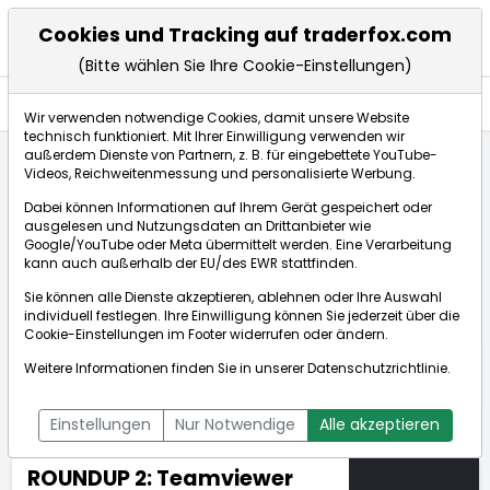
Cookies und Tracking auf traderfox.com
(Bitte wählen Sie Ihre Cookie-Einstellungen)
Nachrichten
Wir verwenden notwendige Cookies, damit unsere Website
technisch funktioniert. Mit Ihrer Einwilligung verwenden wir
außerdem Dienste von Partnern, z. B. für eingebettete YouTube-
Videos, Reichweitenmessung und personalisierte Werbung.
TraderFox
Nachrichten
dpa-AFX Compact
Dabei können Informationen auf Ihrem Gerät gespeichert oder
ROUNDUP 2: Teamviewer bekommt Kundenabgänge zu
ausgelesen und Nutzungsdaten an Drittanbieter wie
sp...
Google/YouTube oder Meta übermittelt werden. Eine Verarbeitung
kann auch außerhalb der EU/des EWR stattfinden.
Sie können alle Dienste akzeptieren, ablehnen oder Ihre Auswahl
dpa-AFX Compact
individuell festlegen. Ihre Einwilligung können Sie jederzeit über die
Cookie-Einstellungen
im Footer widerrufen oder ändern.
ÜBERSICHT
DPA-AFX PROFEED
DPA-AFX COMPACT
Weitere Informationen finden Sie in unserer
Datenschutzrichtlinie
.
NEWSBOT
Einstellungen
Nur Notwendige
Alle akzeptieren
ROUNDUP 2: Teamviewer