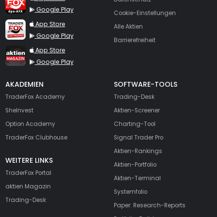
Google Play
Cookie-Einstellungen
TraderFox Live Trading
App Store
Alle Aktien
Google Play
Barrierefreiheit
TraderFox aktien Magazin
App Store
Google Play
AKADEMIEN
SOFTWARE-TOOLS
TraderFox Academy
Trading-Desk
SheInvest
Aktien-Screener
Option Academy
Charting-Tool
TraderFox Clubhouse
Signal Trader Pro
Aktien-Rankings
WEITERE LINKS
Aktien-Portfolio
TraderFox Portal
Aktien-Terminal
aktien Magazin
Systemfolio
Trading-Desk
Paper: Research-Reports