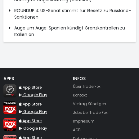
ROUNDUP 3: US-Senat stimmt für Gesetz zu Russland-
Sanktionen
Auge um Auge: Spanien kündigt Grenzkontrollen zu
Italien an
APPS
INFOS
TraderFox Flash
Über TraderFox
App Store
Google Play
Kontakt
TraderFox App
App Store
Vertrag Kündigen
Google Play
Jobs bei TraderFox
TraderFox Pro
App Store
Impressum
Google Play
AGB
TraderFox dpa-AFX ProFeed
App Store
Datenschutz