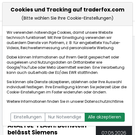
Cookies und Tracking auf traderfox.com
(Bitte wählen Sie Ihre Cookie-Einstellungen)
Nachrichten
Wir verwenden notwendige Cookies, damit unsere Website
technisch funktioniert. Mit Ihrer Einwilligung verwenden wir
außerdem Dienste von Partnern, z. B. für eingebettete YouTube-
Videos, Reichweitenmessung und personalisierte Werbung.
TraderFox
Nachrichten
dpa-AFX Compact
Dabei können Informationen auf Ihrem Gerät gespeichert oder
ANALYSE-FLASH: Bernstein belässt Siemens Healthin...
ausgelesen und Nutzungsdaten an Drittanbieter wie
Google/YouTube oder Meta übermittelt werden. Eine Verarbeitung
kann auch außerhalb der EU/des EWR stattfinden.
dpa-AFX Compact
Sie können alle Dienste akzeptieren, ablehnen oder Ihre Auswahl
individuell festlegen. Ihre Einwilligung können Sie jederzeit über die
ÜBERSICHT
DPA-AFX PROFEED
DPA-AFX COMPACT
Cookie-Einstellungen
im Footer widerrufen oder ändern.
NEWSBOT
Weitere Informationen finden Sie in unserer
Datenschutzrichtlinie
.
Einstellungen
Nur Notwendige
Alle akzeptieren
ANALYSE-FLASH: Bernstein
belässt Siemens
07.05.2026