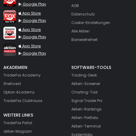
Google Play
AGB
TraderFox dpa-AFX ProFeed
App Store
Datenschutz
Google Play
Cookie-Einstellungen
TraderFox Live Trading
App Store
Alle Aktien
Google Play
Barrierefreiheit
TraderFox aktien Magazin
App Store
Google Play
AKADEMIEN
SOFTWARE-TOOLS
TraderFox Academy
Trading-Desk
SheInvest
Aktien-Screener
Option Academy
Charting-Tool
TraderFox Clubhouse
Signal Trader Pro
Aktien-Rankings
WEITERE LINKS
Aktien-Portfolio
TraderFox Portal
Aktien-Terminal
aktien Magazin
Systemfolio