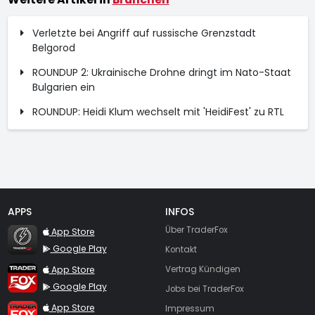
Verletzte bei Angriff auf russische Grenzstadt
Belgorod
ROUNDUP 2: Ukrainische Drohne dringt im Nato-Staat
Bulgarien ein
ROUNDUP: Heidi Klum wechselt mit 'HeidiFest' zu RTL
APPS
INFOS
TraderFox Flash
Über TraderFox
App Store
Google Play
Kontakt
TraderFox App
App Store
Vertrag Kündigen
Google Play
Jobs bei TraderFox
TraderFox Pro
App Store
Impressum