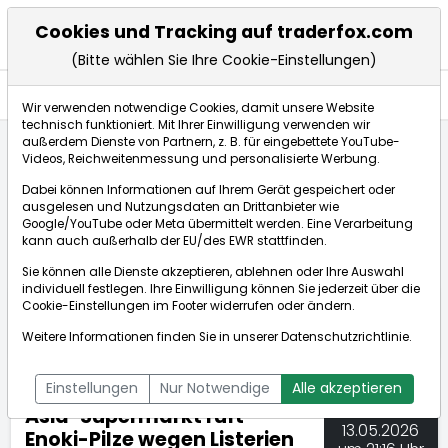
Cookies und Tracking auf traderfox.com
(Bitte wählen Sie Ihre Cookie-Einstellungen)
Nachrichten
Wir verwenden notwendige Cookies, damit unsere Website
technisch funktioniert. Mit Ihrer Einwilligung verwenden wir
außerdem Dienste von Partnern, z. B. für eingebettete YouTube-
Videos, Reichweitenmessung und personalisierte Werbung.
TraderFox
Nachrichten
dpa-AFX Compact
Dabei können Informationen auf Ihrem Gerät gespeichert oder
Asia-Supermarkt ruft Enoki-Pilze wegen Listerien z...
ausgelesen und Nutzungsdaten an Drittanbieter wie
Google/YouTube oder Meta übermittelt werden. Eine Verarbeitung
kann auch außerhalb der EU/des EWR stattfinden.
dpa-AFX Compact
Sie können alle Dienste akzeptieren, ablehnen oder Ihre Auswahl
individuell festlegen. Ihre Einwilligung können Sie jederzeit über die
ÜBERSICHT
DPA-AFX PROFEED
DPA-AFX COMPACT
Cookie-Einstellungen
im Footer widerrufen oder ändern.
NEWSBOT
Weitere Informationen finden Sie in unserer
Datenschutzrichtlinie
.
Einstellungen
Nur Notwendige
Alle akzeptieren
Asia-Supermarkt ruft
13.05.2026
Enoki-Pilze wegen Listerien