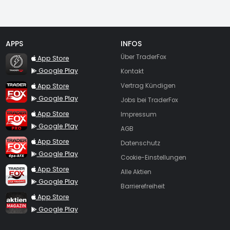
APPS
INFOS
TraderFox Flash
Über TraderFox
App Store
Google Play
Kontakt
TraderFox App
App Store
Vertrag Kündigen
Google Play
Jobs bei TraderFox
TraderFox Pro
App Store
Impressum
Google Play
AGB
TraderFox dpa-AFX ProFeed
App Store
Datenschutz
Google Play
Cookie-Einstellungen
TraderFox Live Trading
App Store
Alle Aktien
Google Play
Barrierefreiheit
TraderFox aktien Magazin
App Store
Google Play