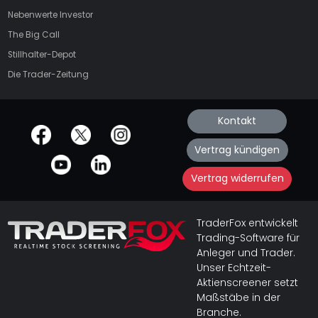
Nebenwerte Investor
The Big Call
Stillhalter-Depot
Die Trader-Zeitung
Kontakt
offizielle Social Media-Accounts
Vertrag kündigen
Vertrag widerrufen
TraderFox entwickelt
Trading-Software für
Anleger und Trader.
Unser Echtzeit-
Aktienscreener setzt
Maßstäbe in der
Branche.