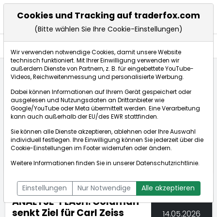
Cookies und Tracking auf traderfox.com
(Bitte wählen Sie Ihre Cookie-Einstellungen)
Nachrichten
Wir verwenden notwendige Cookies, damit unsere Website
technisch funktioniert. Mit Ihrer Einwilligung verwenden wir
außerdem Dienste von Partnern, z. B. für eingebettete YouTube-
Videos, Reichweitenmessung und personalisierte Werbung.
TraderFox
Nachrichten
dpa-AFX Compact
Dabei können Informationen auf Ihrem Gerät gespeichert oder
ANALYSE-FLASH: Goldman senkt Ziel für Carl Zeiss ...
ausgelesen und Nutzungsdaten an Drittanbieter wie
Google/YouTube oder Meta übermittelt werden. Eine Verarbeitung
kann auch außerhalb der EU/des EWR stattfinden.
dpa-AFX Compact
Sie können alle Dienste akzeptieren, ablehnen oder Ihre Auswahl
individuell festlegen. Ihre Einwilligung können Sie jederzeit über die
ÜBERSICHT
DPA-AFX PROFEED
DPA-AFX COMPACT
Cookie-Einstellungen
im Footer widerrufen oder ändern.
NEWSBOT
Weitere Informationen finden Sie in unserer
Datenschutzrichtlinie
.
Einstellungen
Nur Notwendige
Alle akzeptieren
ANALYSE-FLASH: Goldman
senkt Ziel für Carl Zeiss
14.05.2026