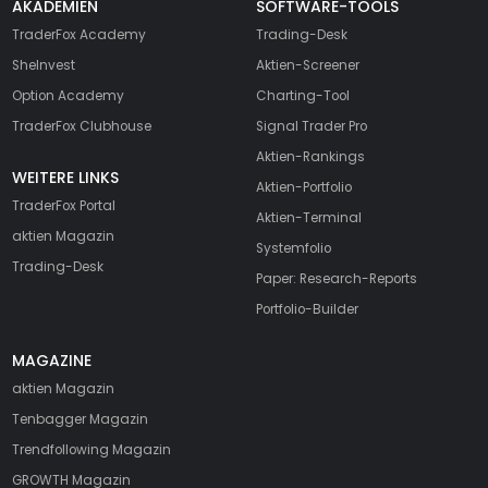
AKADEMIEN
SOFTWARE-TOOLS
TraderFox Academy
Trading-Desk
SheInvest
Aktien-Screener
Option Academy
Charting-Tool
TraderFox Clubhouse
Signal Trader Pro
Aktien-Rankings
WEITERE LINKS
Aktien-Portfolio
TraderFox Portal
Aktien-Terminal
aktien Magazin
Systemfolio
Trading-Desk
Paper: Research-Reports
Portfolio-Builder
MAGAZINE
aktien
Magazin
Tenbagger Magazin
Trendfollowing Magazin
GROWTH
Magazin