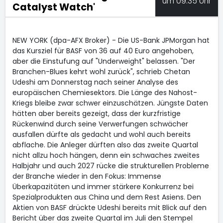
um 09:35 Uhr
Catalyst Watch'
NEW YORK (dpa-AFX Broker) - Die US-Bank JPMorgan hat
das Kursziel für BASF
von 36 auf 40 Euro angehoben,
aber die Einstufung auf "Underweight" belassen. "Der
Branchen-Blues kehrt wohl zurück", schrieb Chetan
Udeshi am Donnerstag nach seiner Analyse des
europäischen Chemiesektors. Die Länge des Nahost-
Kriegs bleibe zwar schwer einzuschätzen. Jüngste Daten
hätten aber bereits gezeigt, dass der kurzfristige
Rückenwind durch seine Verwerfungen schwächer
ausfallen dürfte als gedacht und wohl auch bereits
abflache. Die Anleger dürften also das zweite Quartal
nicht allzu hoch hängen, denn ein schwaches zweites
Halbjahr und auch 2027 rücke die strukturellen Probleme
der Branche wieder in den Fokus: Immense
Überkapazitäten und immer stärkere Konkurrenz bei
Spezialprodukten aus China und dem Rest Asiens. Den
Aktien von BASF drückte Udeshi bereits mit Blick auf den
Bericht über das zweite Quartal im Juli den Stempel