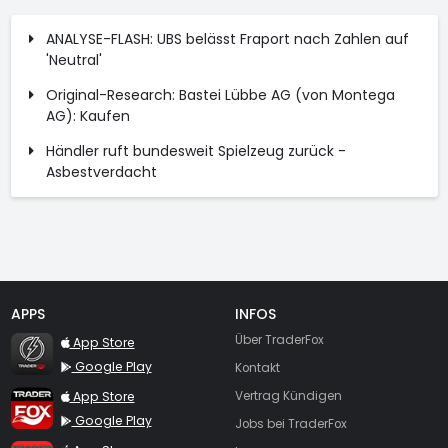
ANALYSE-FLASH: UBS belässt Fraport nach Zahlen auf
'Neutral'
Original-Research: Bastei Lübbe AG (von Montega
AG): Kaufen
Händler ruft bundesweit Spielzeug zurück -
Asbestverdacht
APPS
INFOS
TraderFox Flash
Über TraderFox
App Store
Google Play
Kontakt
TraderFox App
App Store
Vertrag Kündigen
Google Play
Jobs bei TraderFox