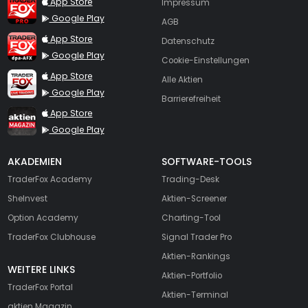
TraderFox Pro
App Store
Impressum
Google Play
AGB
TraderFox dpa-AFX ProFeed
App Store
Datenschutz
Google Play
Cookie-Einstellungen
TraderFox Live Trading
App Store
Alle Aktien
Google Play
Barrierefreiheit
TraderFox aktien Magazin
App Store
Google Play
AKADEMIEN
SOFTWARE-TOOLS
TraderFox Academy
Trading-Desk
SheInvest
Aktien-Screener
Option Academy
Charting-Tool
TraderFox Clubhouse
Signal Trader Pro
Aktien-Rankings
WEITERE LINKS
Aktien-Portfolio
TraderFox Portal
Aktien-Terminal
aktien Magazin