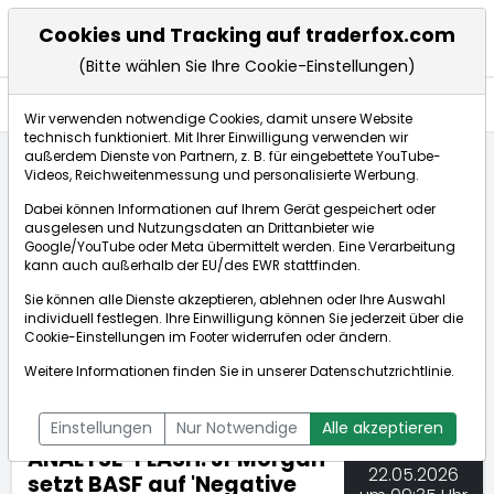
Cookies und Tracking auf traderfox.com
(Bitte wählen Sie Ihre Cookie-Einstellungen)
Nachrichten
Wir verwenden notwendige Cookies, damit unsere Website
technisch funktioniert. Mit Ihrer Einwilligung verwenden wir
außerdem Dienste von Partnern, z. B. für eingebettete YouTube-
Videos, Reichweitenmessung und personalisierte Werbung.
TraderFox
Nachrichten
dpa-AFX Compact
Dabei können Informationen auf Ihrem Gerät gespeichert oder
ANALYSE-FLASH: JPMorgan setzt BASF auf 'Negative C...
ausgelesen und Nutzungsdaten an Drittanbieter wie
Google/YouTube oder Meta übermittelt werden. Eine Verarbeitung
kann auch außerhalb der EU/des EWR stattfinden.
dpa-AFX Compact
Sie können alle Dienste akzeptieren, ablehnen oder Ihre Auswahl
individuell festlegen. Ihre Einwilligung können Sie jederzeit über die
ÜBERSICHT
DPA-AFX PROFEED
DPA-AFX COMPACT
Cookie-Einstellungen
im Footer widerrufen oder ändern.
NEWSBOT
Weitere Informationen finden Sie in unserer
Datenschutzrichtlinie
.
Einstellungen
Nur Notwendige
Alle akzeptieren
ANALYSE-FLASH: JPMorgan
22.05.2026
setzt BASF auf 'Negative