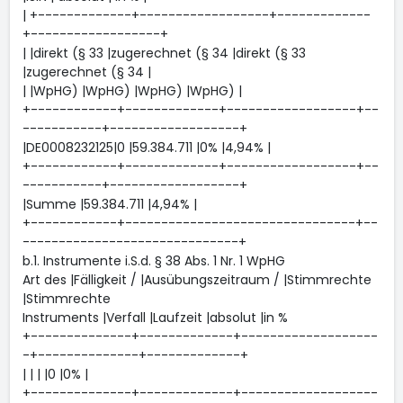
| +-------------+------------------+-------------
+------------------+
| |direkt (§ 33 |zugerechnet (§ 34 |direkt (§ 33
|zugerechnet (§ 34 |
| |WpHG) |WpHG) |WpHG) |WpHG) |
+------------+-------------+------------------+--
-----------+------------------+
|DE0008232125|0 |59.384.711 |0% |4,94% |
+------------+-------------+------------------+--
-----------+------------------+
|Summe |59.384.711 |4,94% |
+------------+--------------------------------+--
------------------------------+
b.1. Instrumente i.S.d. § 38 Abs. 1 Nr. 1 WpHG
Art des |Fälligkeit / |Ausübungszeitraum / |Stimmrechte
|Stimmrechte
Instruments |Verfall |Laufzeit |absolut |in %
+--------------+-------------+-------------------
-+--------------+-------------+
| | | |0 |0% |
+--------------+-------------+-------------------