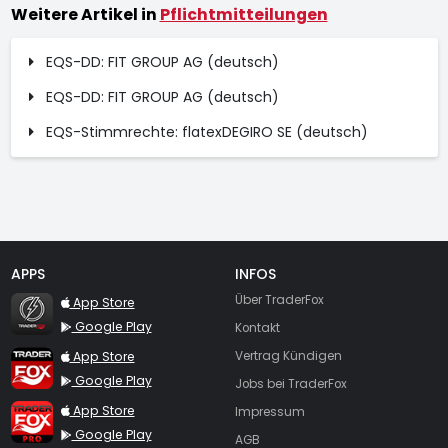
Weitere Artikel in
Pflichtmitteilungen
EQS-DD: FIT GROUP AG (deutsch)
EQS-DD: FIT GROUP AG (deutsch)
EQS-Stimmrechte: flatexDEGIRO SE (deutsch)
APPS
INFOS
TraderFox Flash
Über TraderFox
App Store
Google Play
Kontakt
TraderFox App
App Store
Vertrag Kündigen
Google Play
Jobs bei TraderFox
TraderFox Pro
App Store
Impressum
Google Play
AGB