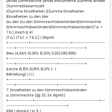
|Anteil Stimmrechte |Anteil Instrumente |Summe Anteile
(Summe|Gesamtzahl
|(Summe Einzelheiten |(Summe Einzelheiten
|Einzelheiten zu den |der
|zu den |zu den |Stimmrechtsbeständen|Stimmrechte
|Stimmrechtsbeständen|Stimmrechtsbeständen|7.a. +
7.b.) |nach § 41
|7.a.) |7.b.1. + 7.b.2.) | |WpHG
+----------+--------------------+----------------
----+--------------------+-------------+
|Neu |4,94% |0,36% |5,30% |1.202.082.895|
+----------+--------------------+----------------
----+--------------------+-------------+
|Letzte |5,15% |0,16% |5,31% |- |
|Mitteilung| | | | |
+----------+--------------------+----------------
----+--------------------+-------------+
7. Einzelheiten zu den Stimmrechtsbeständen
a. Stimmrechte (§§ 33, 34 WpHG)
+------------+--------------------------------+--
------------------------------+
|ISIN | absolut | in % |