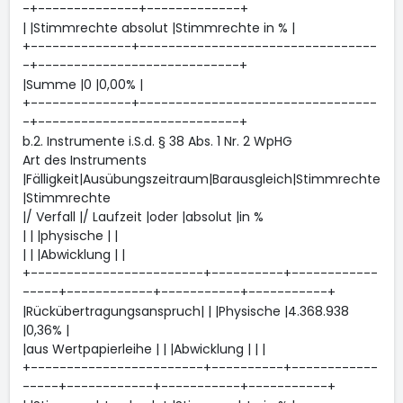
-+--------------+-------------+
| |Stimmrechte absolut |Stimmrechte in % |
+--------------+---------------------------------
-+----------------------------+
|Summe |0 |0,00% |
+--------------+---------------------------------
-+----------------------------+
b.2. Instrumente i.S.d. § 38 Abs. 1 Nr. 2 WpHG
Art des Instruments
|Fälligkeit|Ausübungszeitraum|Barausgleich|Stimmrechte
|Stimmrechte
|/ Verfall |/ Laufzeit |oder |absolut |in %
| | |physische | |
| | |Abwicklung | |
+------------------------+----------+------------
-----+------------+-----------+-----------+
|Rückübertragungsanspruch| | |Physische |4.368.938
|0,36% |
|aus Wertpapierleihe | | |Abwicklung | | |
+------------------------+----------+------------
-----+------------+-----------+-----------+