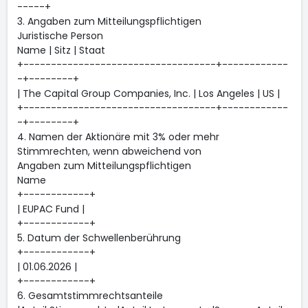
-----+
3. Angaben zum Mitteilungspflichtigen
Juristische Person
Name | Sitz | Staat
+-----------------------------------+------------
-+--------+
| The Capital Group Companies, Inc. | Los Angeles | US |
+-----------------------------------+------------
-+--------+
4. Namen der Aktionäre mit 3% oder mehr
Stimmrechten, wenn abweichend von
Angaben zum Mitteilungspflichtigen
Name
+------------+
| EUPAC Fund |
+------------+
5. Datum der Schwellenberührung
+------------+
| 01.06.2026 |
+------------+
6. Gesamtstimmrechtsanteile