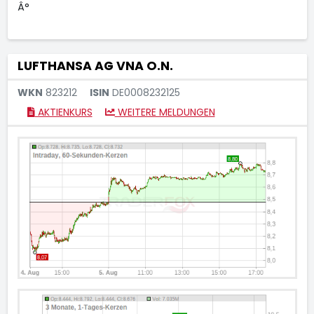
Â°
LUFTHANSA AG VNA O.N.
WKN
823212
ISIN
DE0008232125
AKTIENKURS
WEITERE MELDUNGEN