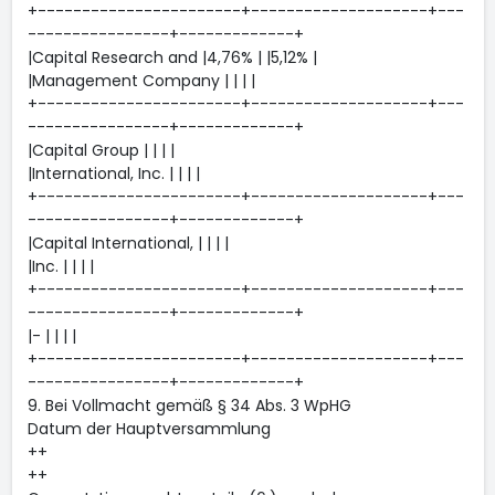
+-----------------------+--------------------+---
----------------+-------------+
|Capital Research and |4,76% | |5,12% |
|Management Company | | | |
+-----------------------+--------------------+---
----------------+-------------+
|Capital Group | | | |
|International, Inc. | | | |
+-----------------------+--------------------+---
----------------+-------------+
|Capital International, | | | |
|Inc. | | | |
+-----------------------+--------------------+---
----------------+-------------+
|- | | | |
+-----------------------+--------------------+---
----------------+-------------+
9. Bei Vollmacht gemäß § 34 Abs. 3 WpHG
Datum der Hauptversammlung
++
++