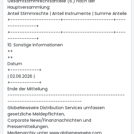
Gesamtstimmrechtsanteile (6.) nach der
Hauptversammlung:
Anteil Stimmrechte | Anteil Instrumente | Summe Anteile
+---------------------+---------------------+----
------------+
+---------------------+---------------------+----
------------+
10. Sonstige Informationen
++
++
Datum
+------------+
| 02.06.2026 |
+------------+
Ende der Mitteilung
-------------------------------------------------
-------------------------------
GlobeNewswire Distribution Services umfassen
gesetzliche Meldepflichten,
Corporate News/Finanznachrichten und
Pressemitteilungen.
Medienarchiv unter www.globenewswire.com