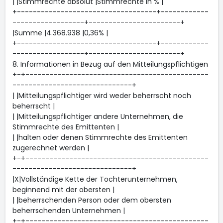
| |Stimmrechte absolut |Stimmrechte in % |
+-----------------------------------+------------
------------------+-----------------------+
|Summe |4.368.938 |0,36% |
+-----------------------------------+------------
------------------+-----------------------+
8. Informationen in Bezug auf den Mitteilungspflichtigen
+-+----------------------------------------------
------------------------------+
| |Mitteilungspflichtiger wird weder beherrscht noch
beherrscht |
| |Mitteilungspflichtiger andere Unternehmen, die
Stimmrechte des Emittenten |
| |halten oder denen Stimmrechte des Emittenten
zugerechnet werden |
+-+----------------------------------------------
------------------------------+
|X|Vollständige Kette der Tochterunternehmen,
beginnend mit der obersten |
| |beherrschenden Person oder dem obersten
beherrschenden Unternehmen |
+-+----------------------------------------------