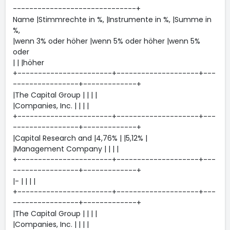
------------------------------+
Name |Stimmrechte in %, |Instrumente in %, |Summe in
%,
|wenn 3% oder höher |wenn 5% oder höher |wenn 5%
oder
| | |höher
+-----------------------+--------------------+---
----------------+-------------+
|The Capital Group | | | |
|Companies, Inc. | | | |
+-----------------------+--------------------+---
----------------+-------------+
|Capital Research and |4,76% | |5,12% |
|Management Company | | | |
+-----------------------+--------------------+---
----------------+-------------+
|- | | | |
+-----------------------+--------------------+---
----------------+-------------+
|The Capital Group | | | |
|Companies, Inc. | | | |