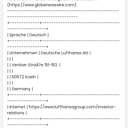
(https://www.globenewswire.com)
-------------------------------------------------
-------------------------------
+-------------+----------------------------------
-----------------+
| Sprache | Deutsch |
+-------------+----------------------------------
-----------------+
| Unternehmen | Deutsche Lufthansa AG |
| | |
| | Venloer StraÃ?e 151-153. |
| | |
| | 50672 Koeln |
| | |
| | Germany |
+-------------+----------------------------------
-----------------+
| Internet | https://www.lufthansagroup.com/investor-
relations |
+-------------+----------------------------------
-----------------+