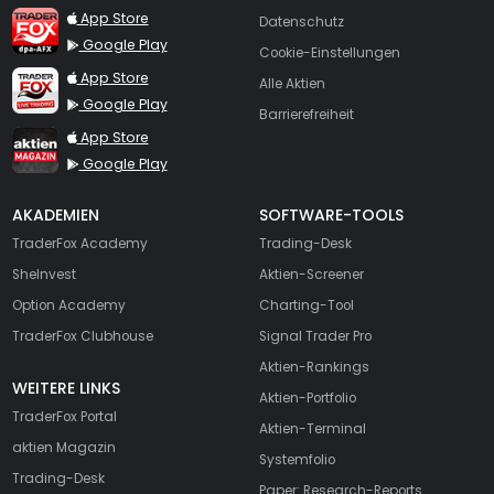
TraderFox dpa-AFX ProFeed
App Store
Datenschutz
Google Play
Cookie-Einstellungen
TraderFox Live Trading
App Store
Alle Aktien
Google Play
Barrierefreiheit
TraderFox aktien Magazin
App Store
Google Play
AKADEMIEN
SOFTWARE-TOOLS
TraderFox Academy
Trading-Desk
SheInvest
Aktien-Screener
Option Academy
Charting-Tool
TraderFox Clubhouse
Signal Trader Pro
Aktien-Rankings
WEITERE LINKS
Aktien-Portfolio
TraderFox Portal
Aktien-Terminal
aktien Magazin
Systemfolio
Trading-Desk
Paper: Research-Reports