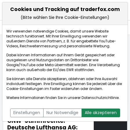
Cookies und Tracking auf traderfox.com
(Bitte wählen Sie Ihre Cookie-Einstellungen)
Nachrichten
Wir verwenden notwendige Cookies, damit unsere Website
technisch funktioniert. Mit Ihrer Einwilligung verwenden wir
außerdem Dienste von Partnern, z. B. für eingebettete YouTube-
Videos, Reichweitenmessung und personalisierte Werbung.
TraderFox
Nachrichten
dpa-AFX Compact
Dabei können Informationen auf Ihrem Gerät gespeichert oder
GNW-Stimmrechte: Deutsche Lufthansa AG: Veröffent...
ausgelesen und Nutzungsdaten an Drittanbieter wie
Google/YouTube oder Meta übermittelt werden. Eine Verarbeitung
kann auch außerhalb der EU/des EWR stattfinden.
dpa-AFX Compact
Sie können alle Dienste akzeptieren, ablehnen oder Ihre Auswahl
individuell festlegen. Ihre Einwilligung können Sie jederzeit über die
ÜBERSICHT
DPA-AFX PROFEED
DPA-AFX COMPACT
Cookie-Einstellungen
im Footer widerrufen oder ändern.
NEWSBOT
Weitere Informationen finden Sie in unserer
Datenschutzrichtlinie
.
Einstellungen
Nur Notwendige
Alle akzeptieren
GNW-Stimmrechte:
Deutsche Lufthansa AG: