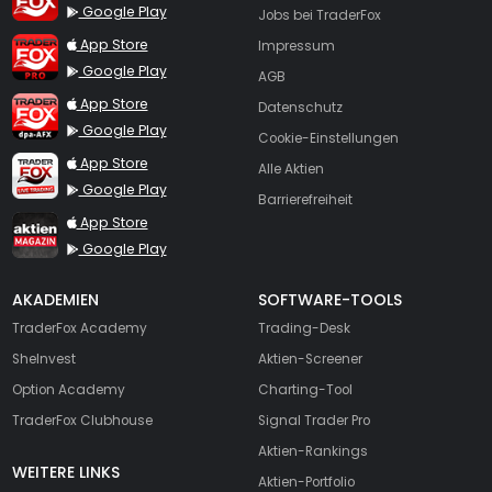
Google Play
Jobs bei TraderFox
TraderFox Pro
App Store
Impressum
Google Play
AGB
TraderFox dpa-AFX ProFeed
App Store
Datenschutz
Google Play
Cookie-Einstellungen
TraderFox Live Trading
App Store
Alle Aktien
Google Play
Barrierefreiheit
TraderFox aktien Magazin
App Store
Google Play
AKADEMIEN
SOFTWARE-TOOLS
TraderFox Academy
Trading-Desk
SheInvest
Aktien-Screener
Option Academy
Charting-Tool
TraderFox Clubhouse
Signal Trader Pro
Aktien-Rankings
WEITERE LINKS
Aktien-Portfolio