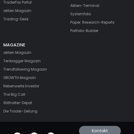
TraderFox Portal
Aktien-Terminal
aktien Magazin
Systemfolio
Trading-Desk
Paper: Research-Reports
Portfolio-Builder
MAGAZINE
aktien
Magazin
Tenbagger Magazin
Trendfollowing Magazin
GROWTH
Magazin
Nebenwerte Investor
The Big Call
Stillhalter-Depot
Die Trader-Zeitung
Kontakt
offizielle Social Media-Accounts