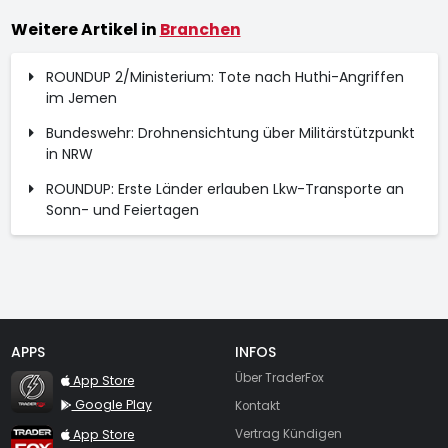
Weitere Artikel in
Branchen
ROUNDUP 2/Ministerium: Tote nach Huthi-Angriffen
im Jemen
Bundeswehr: Drohnensichtung über Militärstützpunkt
in NRW
ROUNDUP: Erste Länder erlauben Lkw-Transporte an
Sonn- und Feiertagen
APPS
INFOS
TraderFox Flash
Über TraderFox
App Store
Google Play
Kontakt
TraderFox App
App Store
Vertrag Kündigen