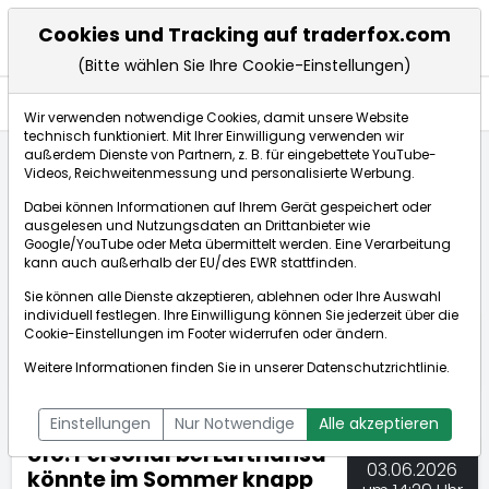
Cookies und Tracking auf traderfox.com
(Bitte wählen Sie Ihre Cookie-Einstellungen)
Nachrichten
Wir verwenden notwendige Cookies, damit unsere Website
technisch funktioniert. Mit Ihrer Einwilligung verwenden wir
außerdem Dienste von Partnern, z. B. für eingebettete YouTube-
Videos, Reichweitenmessung und personalisierte Werbung.
TraderFox
Nachrichten
dpa-AFX Compact
Dabei können Informationen auf Ihrem Gerät gespeichert oder
Ufo: Personal bei Lufthansa könnte im Sommer knap...
ausgelesen und Nutzungsdaten an Drittanbieter wie
Google/YouTube oder Meta übermittelt werden. Eine Verarbeitung
kann auch außerhalb der EU/des EWR stattfinden.
dpa-AFX Compact
Sie können alle Dienste akzeptieren, ablehnen oder Ihre Auswahl
individuell festlegen. Ihre Einwilligung können Sie jederzeit über die
ÜBERSICHT
DPA-AFX PROFEED
DPA-AFX COMPACT
Cookie-Einstellungen
im Footer widerrufen oder ändern.
NEWSBOT
Weitere Informationen finden Sie in unserer
Datenschutzrichtlinie
.
Einstellungen
Nur Notwendige
Alle akzeptieren
Ufo: Personal bei Lufthansa
03.06.2026
könnte im Sommer knapp