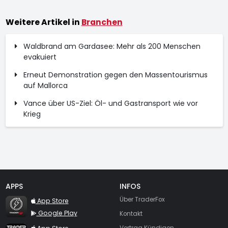
Weitere Artikel in
Branchen
Waldbrand am Gardasee: Mehr als 200 Menschen
evakuiert
Erneut Demonstration gegen den Massentourismus
auf Mallorca
Vance über US-Ziel: Öl- und Gastransport wie vor
Krieg
APPS
INFOS
TraderFox Flash
Über TraderFox
App Store
Google Play
Kontakt
TraderFox App