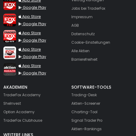
App Store
Vertrag Kündigen
Google Play
Jobs bei TraderFox
TraderFox Pro
App Store
Impressum
Google Play
AGB
TraderFox dpa-AFX ProFeed
App Store
Datenschutz
Google Play
Cookie-Einstellungen
TraderFox Live Trading
App Store
Alle Aktien
Google Play
Barrierefreiheit
TraderFox aktien Magazin
App Store
Google Play
AKADEMIEN
SOFTWARE-TOOLS
TraderFox Academy
Trading-Desk
SheInvest
Aktien-Screener
Option Academy
Charting-Tool
TraderFox Clubhouse
Signal Trader Pro
Aktien-Rankings
WEITERE LINKS