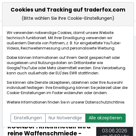
Cookies und Tracking auf traderfox.com
(Bitte wählen Sie Ihre Cookie-Einstellungen)
Nachrichten
Wir verwenden notwendige Cookies, damit unsere Website
technisch funktioniert. Mit Ihrer Einwilligung verwenden wir
außerdem Dienste von Partnern, z. B. für eingebettete YouTube-
Videos, Reichweitenmessung und personalisierte Werbung.
TraderFox
Nachrichten
dpa-AFX Compact
Dabei können Informationen auf Ihrem Gerät gespeichert oder
ROUNDUP: Rheinmetall wird reine Waffenschmiede - z...
ausgelesen und Nutzungsdaten an Drittanbieter wie
Google/YouTube oder Meta übermittelt werden. Eine Verarbeitung
kann auch außerhalb der EU/des EWR stattfinden.
dpa-AFX Compact
Sie können alle Dienste akzeptieren, ablehnen oder Ihre Auswahl
individuell festlegen. Ihre Einwilligung können Sie jederzeit über die
ÜBERSICHT
DPA-AFX PROFEED
DPA-AFX COMPACT
Cookie-Einstellungen
im Footer widerrufen oder ändern.
NEWSBOT
Weitere Informationen finden Sie in unserer
Datenschutzrichtlinie
.
Einstellungen
Nur Notwendige
Alle akzeptieren
ROUNDUP: Rheinmetall wird
03.06.2026
reine Waffenschmiede -