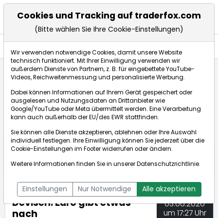
Cookies und Tracking auf traderfox.com
(Bitte wählen Sie Ihre Cookie-Einstellungen)
Nachrichten
Wir verwenden notwendige Cookies, damit unsere Website
technisch funktioniert. Mit Ihrer Einwilligung verwenden wir
außerdem Dienste von Partnern, z. B. für eingebettete YouTube-
Videos, Reichweitenmessung und personalisierte Werbung.
TraderFox
Nachrichten
dpa-AFX Compact
Dabei können Informationen auf Ihrem Gerät gespeichert oder
Devisen: Euro gibt etwas nach
ausgelesen und Nutzungsdaten an Drittanbieter wie
Google/YouTube oder Meta übermittelt werden. Eine Verarbeitung
kann auch außerhalb der EU/des EWR stattfinden.
dpa-AFX Compact
Sie können alle Dienste akzeptieren, ablehnen oder Ihre Auswahl
individuell festlegen. Ihre Einwilligung können Sie jederzeit über die
ÜBERSICHT
DPA-AFX PROFEED
DPA-AFX COMPACT
Cookie-Einstellungen
im Footer widerrufen oder ändern.
NEWSBOT
Weitere Informationen finden Sie in unserer
Datenschutzrichtlinie
.
Einstellungen
Nur Notwendige
Alle akzeptieren
Devisen: Euro gibt etwas
03.06.2026
nach
um 17:27 Uhr