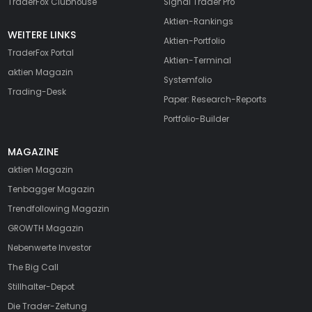
TraderFox Clubhouse
Signal Trader Pro
Aktien-Rankings
WEITERE LINKS
Aktien-Portfolio
TraderFox Portal
Aktien-Terminal
aktien Magazin
Systemfolio
Trading-Desk
Paper: Research-Reports
Portfolio-Builder
MAGAZINE
aktien
Magazin
Tenbagger Magazin
Trendfollowing Magazin
GROWTH
Magazin
Nebenwerte Investor
The Big Call
Stillhalter-Depot
Die Trader-Zeitung