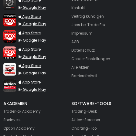
App Store
Google Play
Kontakt
TraderFox App
App Store
Vertrag Kündigen
Google Play
Jobs bei TraderFox
TraderFox Pro
App Store
Impressum
Google Play
AGB
TraderFox dpa-AFX ProFeed
App Store
Datenschutz
Google Play
Cookie-Einstellungen
TraderFox Live Trading
App Store
Alle Aktien
Google Play
Barrierefreiheit
TraderFox aktien Magazin
App Store
Google Play
AKADEMIEN
SOFTWARE-TOOLS
TraderFox Academy
Trading-Desk
SheInvest
Aktien-Screener
Option Academy
Charting-Tool