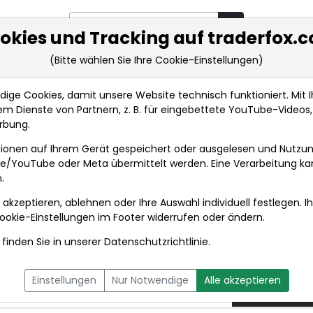
okies und Tracking auf traderfox.
(Bitte wählen Sie Ihre Cookie-Einstellungen)
rkt-Analysen
Market Tools
Realtimekurse
Nachrichten
ge Cookies, damit unsere Website technisch funktioniert. Mit Ih
m Dienste von Partnern, z. B. für eingebettete YouTube-Video
DAX-FLASH: Rückschlag setzt sich fort - Rekordjag...
rbung.
ionen auf Ihrem Gerät gespeichert oder ausgelesen und Nutzu
t
gle/YouTube oder Meta übermittelt werden. Eine Verarbeitung k
.
 akzeptieren, ablehnen oder Ihre Auswahl individuell festlegen. I
DPA-AFX PROFEED
DPA-AFX COMPACT
ookie-Einstellungen
im Footer widerrufen oder ändern.
finden Sie in unserer
Datenschutzrichtlinie
.
 setzt sich fort -
04.06.2
Einstellungen
Nur Notwendige
Alle akzeptieren
A und Asien stockt
um 06:36