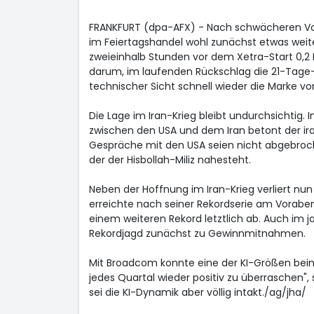
FRANKFURT (dpa-AFX) - Nach schwächeren Vo
im Feiertagshandel wohl zunächst etwas weite
zweieinhalb Stunden vor dem Xetra-Start 0,2 
darum, im laufenden Rückschlag die 21-Tage-
technischer Sicht schnell wieder die Marke v
Die Lage im Iran-Krieg bleibt undurchsichtig.
zwischen den USA und dem Iran betont der ira
Gespräche mit den USA seien nicht abgebroch
der der Hisbollah-Miliz nahesteht.
Neben der Hoffnung im Iran-Krieg verliert nu
erreichte nach seiner Rekordserie am Vorab
einem weiteren Rekord letztlich ab. Auch im j
Rekordjagd zunächst zu Gewinnmitnahmen.
Mit Broadcom
konnte eine der KI-Größen beim
jedes Quartal wieder positiv zu überraschen",
sei die KI-Dynamik aber völlig intakt./ag/jha/