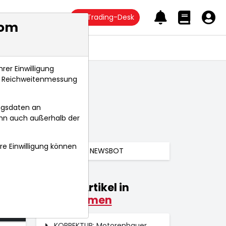
Trading-Desk
com
Anlagetrends
rer Einwilligung
s, Reichweitenmessung
ngsdaten an
ann auch außerhalb der
hre Einwilligung können
NEWSBOT
Weitere Artikel in
026
Unternehmen
 Uhr
KORREKTUR: Motorenbauer