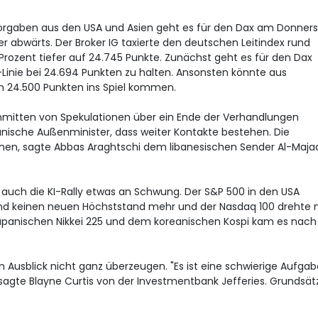
rgaben aus den USA und Asien geht es für den Dax
am Donners
r abwärts. Der Broker IG taxierte den deutschen Leitindex rund
Prozent tiefer auf 24.745 Punkte. Zunächst geht es für den Dax
Linie bei 24.694 Punkten zu halten. Ansonsten könnte aus
on 24.500 Punkten ins Spiel kommen.
 Inmitten von Spekulationen über ein Ende der Verhandlungen
nische Außenminister, dass weiter Kontakte bestehen. Die
en, sagte Abbas Araghtschi dem libanesischen Sender Al-Majad
n auch die KI-Rally etwas an Schwung. Der S&P 500
in den USA
end keinen neuen Höchststand mehr und der Nasdaq 100
drehte 
apanischen Nikkei 225
und dem koreanischen Kospi kam es nach
 Ausblick nicht ganz überzeugen. "Es ist eine schwierige Aufgab
 sagte Blayne Curtis von der Investmentbank Jefferies. Grundsätz