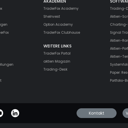
AKADEMIEN
SOFTWA
ox
TraderFox Academy
Trading-D
SheInvest
Aktien-Scr
igen
Option Academy
Charting-
erFox
TraderFox Clubhouse
Signal Tra
Aktien-Ra
WEITERE LINKS
Aktien-Port
TraderFox Portal
Aktien-Te
aktien Magazin
ellungen
Systemfoli
Trading-Desk
Paper: Re
t
Portfolio-B
Kontakt
V