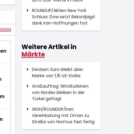
acht Dax-Werte im Blick
ROUNDUP/Aktien New York
Schluss: Dow setzt Rekordjagd
dank Iran-Hoffnungen fort
UNGEN
Weitere Artikel in
ten
Märkte
Devisen: Euro bleibt über
Marke von 1,15 US-Dollar
n
Großauftrag: Windturbinen
von Nordex bleiben in der
em
Türkei gefragt
WDH/ROUNDUP/Iran:
Vereinbarung mit Oman zu
n
Straße von Hormus fast fertig