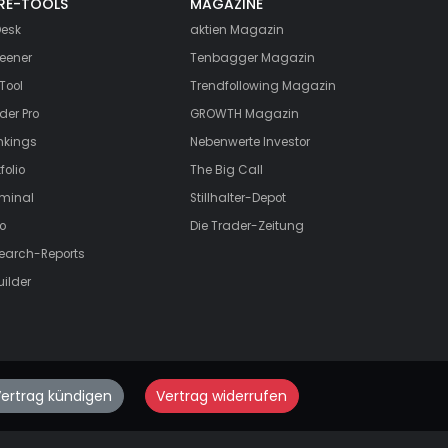
RE-TOOLS
MAGAZINE
esk
aktien
Magazin
eener
Tenbagger Magazin
Tool
Trendfollowing Magazin
der Pro
GROWTH
Magazin
nkings
Nebenwerte Investor
folio
The Big Call
rminal
Stillhalter-Depot
o
Die Trader-Zeitung
search-Reports
uilder
ertrag kündigen
Vertrag widerrufen