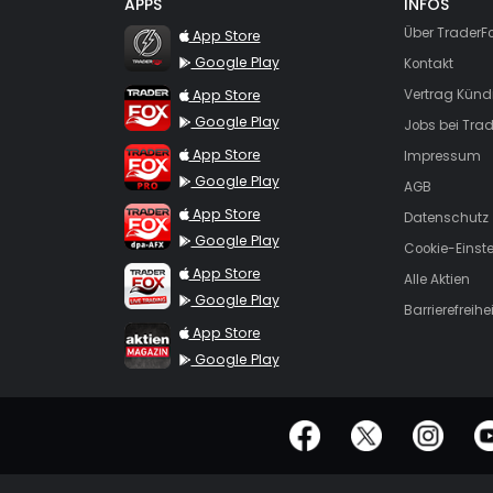
APPS
INFOS
TraderFox Flash
Über TraderF
App Store
Google Play
Kontakt
TraderFox App
App Store
Vertrag Künd
Google Play
Jobs bei Trad
TraderFox Pro
App Store
Impressum
Google Play
AGB
TraderFox dpa-AFX ProFeed
App Store
Datenschutz
Google Play
Cookie-Einst
TraderFox Live Trading
App Store
Alle Aktien
Google Play
Barrierefreihei
TraderFox aktien Magazin
App Store
Google Play
offizielle Social Media-Accounts