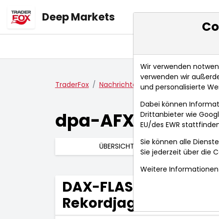
Deep Markets
Co
Übersicht
Ma
Wir verwenden notwendi
verwenden wir außerde
TraderFox
Nachrichten
dpa-AFX Compact
und personalisierte We
Dabei können Informat
dpa-AFX Compac
Drittanbieter wie Goo
EU/des EWR stattfinden
Sie können alle Dienste
ÜBERSICHT
Sie jederzeit über die
C
Weitere Informationen 
DAX-FLASH: Rückschlag
Rekordjagd in den US