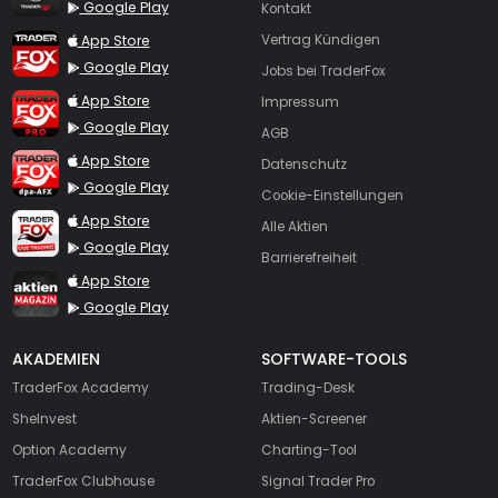
Google Play
Kontakt
TraderFox App
App Store
Vertrag Kündigen
Google Play
Jobs bei TraderFox
TraderFox Pro
App Store
Impressum
Google Play
AGB
TraderFox dpa-AFX ProFeed
App Store
Datenschutz
Google Play
Cookie-Einstellungen
TraderFox Live Trading
App Store
Alle Aktien
Google Play
Barrierefreiheit
TraderFox aktien Magazin
App Store
Google Play
AKADEMIEN
SOFTWARE-TOOLS
TraderFox Academy
Trading-Desk
SheInvest
Aktien-Screener
Option Academy
Charting-Tool
TraderFox Clubhouse
Signal Trader Pro