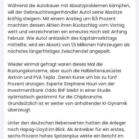
Während die Autobauer mit Absatzproblemen kämpfen,
will der Gebrauchtwagenhändler Auto1
seine Absätze
kräftig steigern. Mit einem Anstieg um 8,5 Prozent
machten dessen Aktien ihren Rückschlag vom Vortag
wett und verzeichneten ein erneutes Hoch seit Anfang
Februar. Wie Auto1 anlässlich des Kapitalmarkttags
mitteilte, wird ein Absatz von 1,5 Millionen Fahrzeugen als
nächstes längerfristiges Zwischenziel angepeilt.
Wieder einmal gefragt waren dieses Mal die
Rüstungskonzerne, aber auch die Halbleiterausrüster
Aixtron
und PVA Tepla
. Deren Kurse um bis zu fünf
Prozent anzogen. Experte Stephane Houri von der
Investmentbank Oddo BHF bleibt in einer Studie
optimistisch gestimmt für die Chipbranche.
Grundsätzlich ist er weiter von anhaltender KI-Dynamik
überzeugt.
Unter den deutschen Nebenwerten hatten die Anleger
noch Hapag-Lloyd
im Blick. Als Antreiber für ein erstes,
sechs Prozent hohes Spitzenplus wirkte ein Bericht im