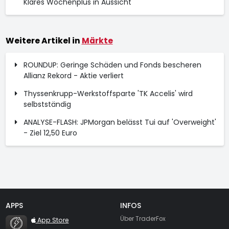
Klares Wochenplus in Aussicht
Weitere Artikel in
Märkte
ROUNDUP: Geringe Schäden und Fonds bescheren
Allianz Rekord - Aktie verliert
Thyssenkrupp-Werkstoffsparte 'TK Accelis' wird
selbstständig
ANALYSE-FLASH: JPMorgan belässt Tui auf 'Overweight'
- Ziel 12,50 Euro
APPS
INFOS
TraderFox Flash
Über TraderFox
App Store