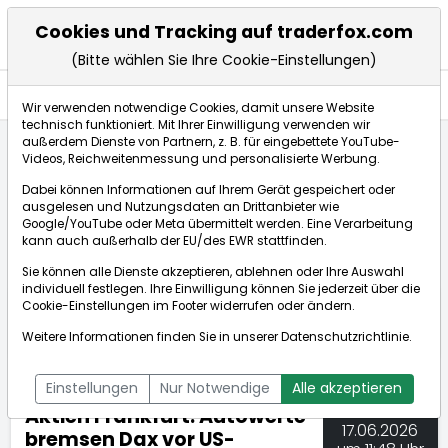
Cookies und Tracking auf traderfox.com
(Bitte wählen Sie Ihre Cookie-Einstellungen)
Nachrichten
Wir verwenden notwendige Cookies, damit unsere Website
technisch funktioniert. Mit Ihrer Einwilligung verwenden wir
außerdem Dienste von Partnern, z. B. für eingebettete YouTube-
Videos, Reichweitenmessung und personalisierte Werbung.
TraderFox
Nachrichten
dpa-AFX Compact
Dabei können Informationen auf Ihrem Gerät gespeichert oder
Aktien Frankfurt: Autowerte bremsen Dax vor US-Zin...
ausgelesen und Nutzungsdaten an Drittanbieter wie
Google/YouTube oder Meta übermittelt werden. Eine Verarbeitung
kann auch außerhalb der EU/des EWR stattfinden.
dpa-AFX Compact
Sie können alle Dienste akzeptieren, ablehnen oder Ihre Auswahl
individuell festlegen. Ihre Einwilligung können Sie jederzeit über die
ÜBERSICHT
DPA-AFX PROFEED
DPA-AFX COMPACT
Cookie-Einstellungen
im Footer widerrufen oder ändern.
NEWSBOT
Weitere Informationen finden Sie in unserer
Datenschutzrichtlinie
.
Einstellungen
Nur Notwendige
Alle akzeptieren
Aktien Frankfurt: Autowerte
17.06.2026
bremsen Dax vor US-