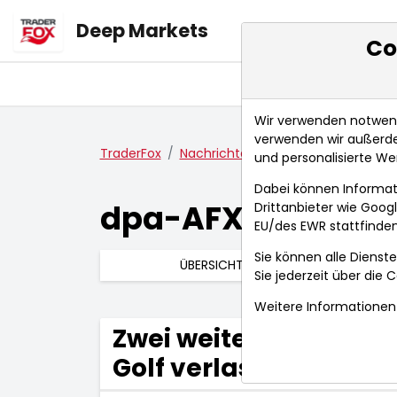
Deep Markets
Co
Übersicht
Ma
Wir verwenden notwendi
verwenden wir außerde
TraderFox
Nachrichten
dpa-AFX Compact
und personalisierte We
Dabei können Informat
dpa-AFX Compac
Drittanbieter wie Goo
EU/des EWR stattfinden
Sie können alle Dienste
ÜBERSICHT
Sie jederzeit über die
C
Weitere Informationen 
Zwei weitere Hapag-L
Golf verlassen