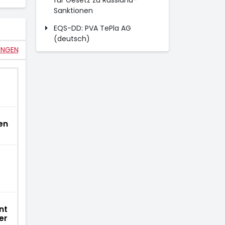
für Gesetz zu Russland-
Sanktionen
EQS-DD: PVA TePla AG
(deutsch)
UNGEN
en
nt
er