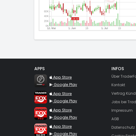
APPS
INFOS
TraderFox Flash
Über TraderF
App Store
Google Play
Kontakt
TraderFox App
App Store
Vertrag Künd
Google Play
Jobs bei Trad
TraderFox Pro
App Store
Impressum
Google Play
AGB
TraderFox dpa-AFX ProFeed
App Store
Datenschutz
Google Play