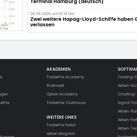
Terminal Hamburg (deutsch)
26.06.2026 um 10:14 Uhr
Zwei weitere Hapag-Lloyd-Schiffe haben 
verlassen
AKADEMIEN
SOFTWA
ox
TraderFox Academy
Trading-D
SheInvest
Aktien-Scr
igen
Option Academy
Charting-
erFox
TraderFox Clubhouse
Signal Tra
Aktien-Ra
WEITERE LINKS
Aktien-Port
TraderFox Portal
Aktien-Te
aktien Magazin