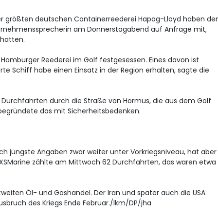
er größten deutschen Containerreederei Hapag-Lloyd
haben de
Unternehmenssprecherin am Donnerstagabend auf Anfrage mit,
hatten.
r Hamburger Reederei im Golf festgesessen. Eines davon ist
rte Schiff habe einen Einsatz in der Region erhalten, sagte die
r Durchfahrten durch die Straße von Hormus, die aus dem Golf
e begründete das mit Sicherheitsbedenken.
ach jüngste Angaben zwar weiter unter Vorkriegsniveau, hat aber
SMarine zählte am Mittwoch 62 Durchfahrten, das waren etwa 
tweiten Öl- und Gashandel. Der Iran und später auch die USA
sbruch des Kriegs Ende Februar./lkm/DP/jha