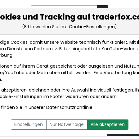
okies und Tracking auf traderfox.
(Bitte wählen Sie Ihre Cookie-Einstellungen)
rkt-Analysen
Market Tools
Realtimekurse
Nachrichten
ge Cookies, damit unsere Website technisch funktioniert. Mit Ih
m Dienste von Partnern, z. B. für eingebettete YouTube-Video
Zwei weitere Hapag-Lloyd-Schiffe haben Golf verlas...
rbung.
ionen auf Ihrem Gerät gespeichert oder ausgelesen und Nutzu
t
gle/YouTube oder Meta übermittelt werden. Eine Verarbeitung k
.
 akzeptieren, ablehnen oder Ihre Auswahl individuell festlegen. I
DPA-AFX PROFEED
DPA-AFX COMPACT
ookie-Einstellungen
im Footer widerrufen oder ändern.
finden Sie in unserer
Datenschutzrichtlinie
.
loyd-Schiffe haben
26.06.2
Einstellungen
Nur Notwendige
Alle akzeptieren
um 10:14