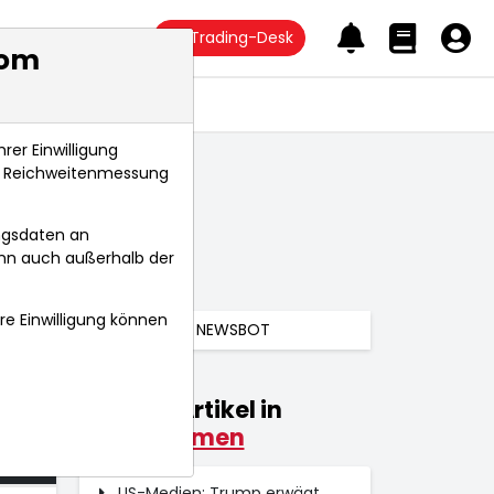
Trading-Desk
com
Anlagetrends
rer Einwilligung
s, Reichweitenmessung
ngsdaten an
ann auch außerhalb der
hre Einwilligung können
NEWSBOT
Weitere Artikel in
026
Unternehmen
 Uhr
US-Medien: Trump erwägt