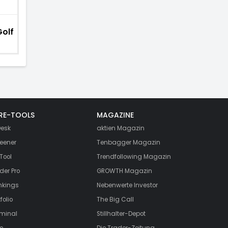
Golf
RE-TOOLS
MAGAZINE
esk
aktien
Magazin
eener
Tenbagger Magazin
Tool
Trendfollowing Magazin
der Pro
GROWTH
Magazin
nkings
Nebenwerte Investor
folio
The Big Call
rminal
Stillhalter-Depot