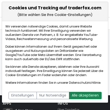
Cookies und Tracking auf traderfox.com
(Bitte wählen Sie Ihre Cookie-Einstellungen)
Nachrichten
Wir verwenden notwendige Cookies, damit unsere Website
technisch funktioniert. Mit Ihrer Einwilligung verwenden wir
außerdem Dienste von Partnern, z. B. für eingebettete YouTube-
Videos, Reichweitenmessung und personalisierte Werbung.
Startseite
Unbekannte Aktie / Unbekanntes Wertpapier
Dabei können Informationen auf Ihrem Gerät gespeichert oder
Nachrichten
ausgelesen und Nutzungsdaten an Drittanbieter wie
Google/YouTube oder Meta übermittelt werden. Eine Verarbeitung
kann auch außerhalb der EU/des EWR stattfinden.
Sie können alle Dienste akzeptieren, ablehnen oder Ihre Auswahl
individuell festlegen. Ihre Einwilligung können Sie jederzeit über die
Das Wertpapier konnte nicht gefunden
Cookie-Einstellungen
im Footer widerrufen oder ändern.
werden!
Weitere Informationen finden Sie in unserer
Datenschutzrichtlinie
.
Einstellungen
Nur Notwendige
Alle akzeptieren
APPS
INFOS
TraderFox Flash
Über TraderFox