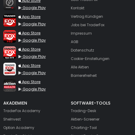
App Store
Google Play
Kontakt
TraderFox App
App Store
Vertrag Kündigen
Google Play
Jobs bei TraderFox
TraderFox Pro
App Store
Impressum
Google Play
AGB
TraderFox dpa-AFX ProFeed
App Store
Datenschutz
Google Play
Cookie-Einstellungen
TraderFox Live Trading
App Store
Alle Aktien
Google Play
Barrierefreiheit
TraderFox aktien Magazin
App Store
Google Play
AKADEMIEN
SOFTWARE-TOOLS
TraderFox Academy
Trading-Desk
SheInvest
Aktien-Screener
Option Academy
Charting-Tool