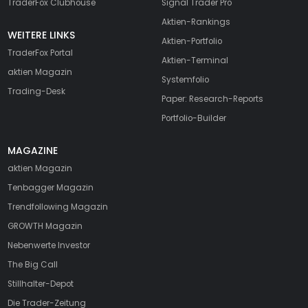
TraderFox Clubhouse
Signal Trader Pro
Aktien-Rankings
WEITERE LINKS
Aktien-Portfolio
TraderFox Portal
Aktien-Terminal
aktien Magazin
Systemfolio
Trading-Desk
Paper: Research-Reports
Portfolio-Builder
MAGAZINE
aktien
Magazin
Tenbagger Magazin
Trendfollowing Magazin
GROWTH
Magazin
Nebenwerte Investor
The Big Call
Stillhalter-Depot
Die Trader-Zeitung