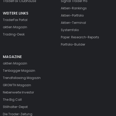
TraderFox Clubhouse
Signal Trader Pro
Aktien-Rankings
WEITERE LINKS
Aktien-Portfolio
TraderFox Portal
Aktien-Terminal
aktien Magazin
Systemfolio
Trading-Desk
Paper: Research-Reports
Portfolio-Builder
MAGAZINE
aktien
Magazin
Tenbagger Magazin
Trendfollowing Magazin
GROWTH
Magazin
Nebenwerte Investor
The Big Call
Stillhalter-Depot
Die Trader-Zeitung