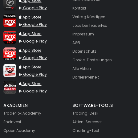
App Store
Google Play
Kontakt
TraderFox App
App Store
Vertrag Kündigen
Google Play
Jobs bei TraderFox
TraderFox Pro
App Store
Impressum
Google Play
AGB
TraderFox dpa-AFX ProFeed
App Store
Datenschutz
Google Play
Cookie-Einstellungen
TraderFox Live Trading
App Store
Alle Aktien
Google Play
Barrierefreiheit
TraderFox aktien Magazin
App Store
Google Play
AKADEMIEN
SOFTWARE-TOOLS
TraderFox Academy
Trading-Desk
SheInvest
Aktien-Screener
Option Academy
Charting-Tool