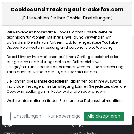
Cookies und Tracking auf traderfox.com
(Bitte wählen Sie Ihre Cookie-Einstellungen)
Nachrichten
Wir verwenden notwendige Cookies, damit unsere Website
technisch funktioniert. Mit Ihrer Einwilligung verwenden wir
außerdem Dienste von Partnern, z. B. für eingebettete YouTube-
Videos, Reichweitenmessung und personalisierte Werbung.
Startseite
Unbekannte Aktie / Unbekanntes Wertpapier
Dabei können Informationen auf Ihrem Gerät gespeichert oder
Nachrichten
ausgelesen und Nutzungsdaten an Drittanbieter wie
Google/YouTube oder Meta übermittelt werden. Eine Verarbeitung
kann auch außerhalb der EU/des EWR stattfinden.
Sie können alle Dienste akzeptieren, ablehnen oder Ihre Auswahl
individuell festlegen. Ihre Einwilligung können Sie jederzeit über die
Das Wertpapier konnte nicht gefunden
Cookie-Einstellungen
im Footer widerrufen oder ändern.
werden!
Weitere Informationen finden Sie in unserer
Datenschutzrichtlinie
.
Einstellungen
Nur Notwendige
Alle akzeptieren
APPS
INFOS
TraderFox Flash
Über TraderFox