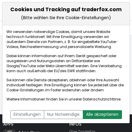
Cookies und Tracking auf traderfox.com
(Bitte wählen Sie Ihre Cookie-Einstellungen)
Nachrichten
Wir verwenden notwendige Cookies, damit unsere Website
technisch funktioniert. Mit Ihrer Einwilligung verwenden wir
außerdem Dienste von Partnern, z. B. für eingebettete YouTube-
Videos, Reichweitenmessung und personalisierte Werbung.
Startseite
Unbekannte Aktie / Unbekanntes Wertpapier
Dabei können Informationen auf Ihrem Gerät gespeichert oder
Nachrichten
ausgelesen und Nutzungsdaten an Drittanbieter wie
Google/YouTube oder Meta übermittelt werden. Eine Verarbeitung
kann auch außerhalb der EU/des EWR stattfinden.
Sie können alle Dienste akzeptieren, ablehnen oder Ihre Auswahl
individuell festlegen. Ihre Einwilligung können Sie jederzeit über die
Das Wertpapier konnte nicht gefunden
Cookie-Einstellungen
im Footer widerrufen oder ändern.
werden!
Weitere Informationen finden Sie in unserer
Datenschutzrichtlinie
.
Einstellungen
Nur Notwendige
Alle akzeptieren
APPS
INFOS
TraderFox Flash
Über TraderFox