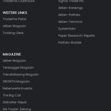
TraderFox Clubhouse
Signal Trader Pro
Aktien-Rankings
WEITERE LINKS
Aktien-Portfolio
TraderFox Portal
Aktien-Terminal
aktien Magazin
Systemfolio
Trading-Desk
Paper: Research-Reports
Portfolio-Builder
MAGAZINE
aktien
Magazin
Tenbagger Magazin
Trendfollowing Magazin
GROWTH
Magazin
Nebenwerte Investor
The Big Call
Stillhalter-Depot
Die Trader-Zeitung