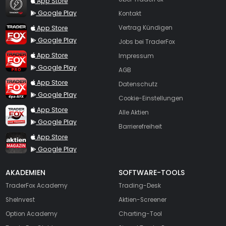
App Store
Google Play
Kontakt
TraderFox App
App Store
Vertrag Kündigen
Google Play
Jobs bei TraderFox
TraderFox Pro
App Store
Impressum
Google Play
AGB
TraderFox dpa-AFX ProFeed
App Store
Datenschutz
Google Play
Cookie-Einstellungen
TraderFox Live Trading
App Store
Alle Aktien
Google Play
Barrierefreiheit
TraderFox aktien Magazin
App Store
Google Play
AKADEMIEN
SOFTWARE-TOOLS
TraderFox Academy
Trading-Desk
SheInvest
Aktien-Screener
Option Academy
Charting-Tool