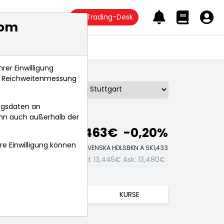
Trading-Desk
com
Anlagetrends
rer Einwilligung
s, Reichweitenmessung
Börse:
ngsdaten an
ann auch außerhalb der
13,463€
-0,20%
hre Einwilligung können
Echtzeit-Aktienkurs SVENSKA HDLSBKN A SK1,433
Bid:
13,445€
Ask:
13,480€
TRENDS
KURSE