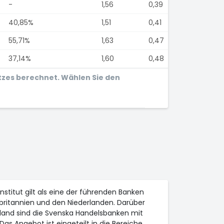
-
1,56
0,39
40,85%
1,51
0,41
55,71%
1,63
0,47
37,14%
1,60
0,48
tzes berechnet. Wählen Sie den
stitut gilt als eine der führenden Banken
britannien und den Niederlanden. Darüber
chland sind die Svenska Handelsbanken mit
as Angebot ist eingeteilt in die Bereiche