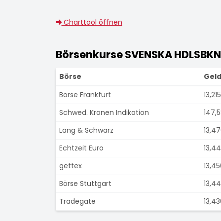
Charttool öffnen
Börsenkurse SVENSKA HDLSBKN 
Börse
Geld
Börse Frankfurt
13,21
Schwed. Kronen Indikation
147,
Lang & Schwarz
13,4
Echtzeit Euro
13,4
gettex
13,4
Börse Stuttgart
13,4
Tradegate
13,4