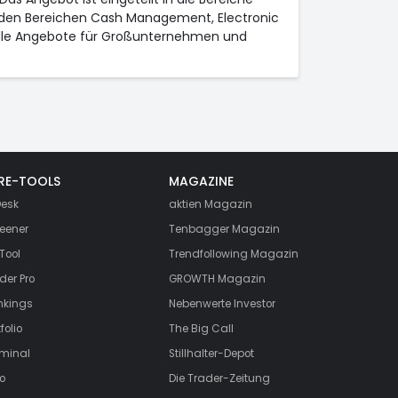
n den Bereichen Cash Management, Electronic
elle Angebote für Großunternehmen und
RE-TOOLS
MAGAZINE
esk
aktien
Magazin
eener
Tenbagger Magazin
Tool
Trendfollowing Magazin
der Pro
GROWTH
Magazin
nkings
Nebenwerte Investor
folio
The Big Call
rminal
Stillhalter-Depot
o
Die Trader-Zeitung