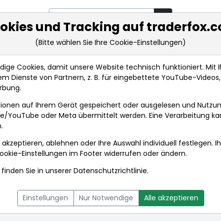
okies und Tracking auf traderfox.
(Bitte wählen Sie Ihre Cookie-Einstellungen)
rkt-Analysen
Market Tools
Realtimekurse
Nachrichten
ge Cookies, damit unsere Website technisch funktioniert. Mit Ih
m Dienste von Partnern, z. B. für eingebettete YouTube-Video
rbung.
3
ionen auf Ihrem Gerät gespeichert oder ausgelesen und Nutzu
gle/YouTube oder Meta übermittelt werden. Eine Verarbeitung k
.
33
 akzeptieren, ablehnen oder Ihre Auswahl individuell festlegen. I
ookie-Einstellungen
im Footer widerrufen oder ändern.
finden Sie in unserer
Datenschutzrichtlinie
.
L
NACHRICHTEN
CHARTTOOL
Einstellungen
Nur Notwendige
Alle akzeptieren