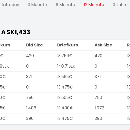
Intraday
3 Monate
6 Monate
12 Monate
3 Jahre
A SK1,433
kurs
Bid Size
Briefkurs
Ask Size
R
5€
420
13,750€
420
1
58SEK
0
148,71SEK
0
1
70€
371
13,565€
371
1
45€
0
13,475€
0
1
50€
750
13,505€
750
1
45€
1.488
13,480€
1.972
1
30€
390
13,475€
390
1