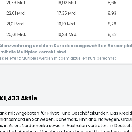
21,76 Mrd.
16,92 Mrd.
8,65
22,01 Mrd.
17,35 Mrd.
8,93
21,01 Mrd.
16,10 Mrd.
8,28
20,61 Mrd.
16,24 Mrd.
8,43
r Bilanzwährung und dem Kurs des ausgewählten Börsenpla
it die Multiples korrekt sind.
geliefert
; Multiples werden mit dem aktuellen Kurs berechnet.
K1,433 Aktie
ank mit Angeboten für Privat- und Geschäftskunden. Das Kreditin
en Inlandsmärkten Schweden, Dänemark, Finnland, Norwegen, Groß
s, in Asien, Nordamerika sowie in Australien vertreten. In Deuts
, Frankfurt, Hamburg, Mannheim, München und Stuttgart präsent. D