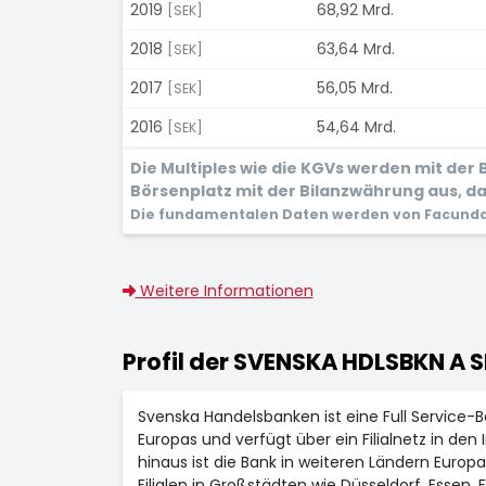
2019
68,92 Mrd.
[SEK]
2018
63,64 Mrd.
[SEK]
2017
56,05 Mrd.
[SEK]
2016
54,64 Mrd.
[SEK]
Die Multiples wie die KGVs werden mit de
Börsenplatz mit der Bilanzwährung aus, dam
Die fundamentalen Daten werden von Facunda 
Weitere Informationen
Profil der SVENSKA HDLSBKN A S
Svenska Handelsbanken ist eine Full Service-B
Europas und verfügt über ein Filialnetz in d
hinaus ist die Bank in weiteren Ländern Europa
Filialen in Großstädten wie Düsseldorf, Essen