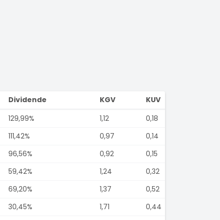
Dividende
KGV
KUV
129,99%
1,12
0,18
111,42%
0,97
0,14
96,56%
0,92
0,15
59,42%
1,24
0,32
69,20%
1,37
0,52
30,45%
1,71
0,44