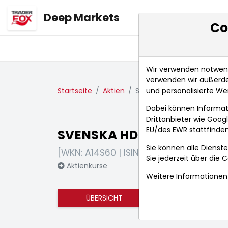
Deep Markets
Co
Übersicht
Ma
Wir verwenden notwendi
verwenden wir außerde
und personalisierte We
Startseite
Aktien
SVENSKA HDLSBKN A SK1,43
Dabei können Informat
Drittanbieter wie Goo
EU/des EWR stattfinden
SVENSKA HDLSBKN A SK1,4
Sie können alle Dienste
[WKN: A14S60 | ISIN: SE0007100599]
Sie jederzeit über die
C
Aktienkurse
Weitere Informationen 
ÜBERSICHT
FUNDAMENTA