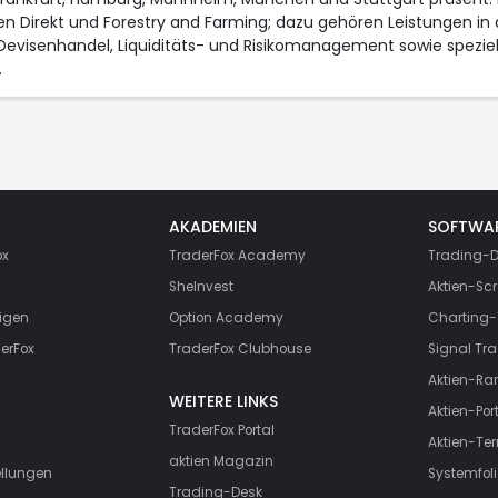
en Direkt und Forestry and Farming; dazu gehören Leistungen i
evisenhandel, Liquiditäts- und Risikomanagement sowie spezi
.
AKADEMIEN
SOFTWA
ox
TraderFox Academy
Trading-D
SheInvest
Aktien-Scr
igen
Option Academy
Charting-
erFox
TraderFox Clubhouse
Signal Tra
Aktien-Ra
WEITERE LINKS
Aktien-Port
TraderFox Portal
Aktien-Te
aktien Magazin
ellungen
Systemfoli
Trading-Desk