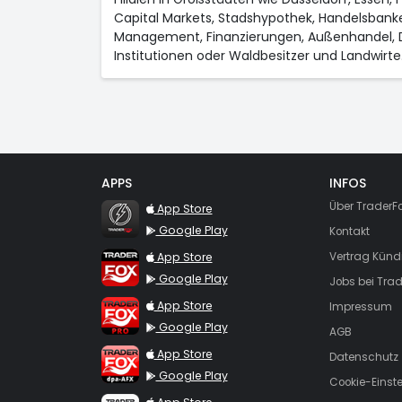
Capital Markets, Stadshypothek, Handelsbank
Management, Finanzierungen, Außenhandel, D
Institutionen oder Waldbesitzer und Landwirte
APPS
INFOS
TraderFox Flash
Über TraderF
App Store
Google Play
Kontakt
TraderFox App
App Store
Vertrag Künd
Google Play
Jobs bei Trad
TraderFox Pro
App Store
Impressum
Google Play
AGB
TraderFox dpa-AFX ProFeed
App Store
Datenschutz
Google Play
Cookie-Einst
TraderFox Live Trading