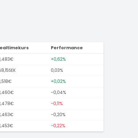
ealtimekurs
Performance
3,483€
+0,62%
48,15SEK
0,03%
3,518€
+0,02%
3,460€
-0,04%
3,478€
-0,11%
3,463€
-0,20%
3,453€
-0,22%