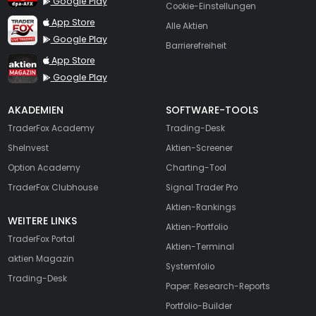
Google Play
Cookie-Einstellungen
TraderFox Live Trading
App Store
Alle Aktien
Google Play
Barrierefreiheit
TraderFox aktien Magazin
App Store
Google Play
AKADEMIEN
SOFTWARE-TOOLS
TraderFox Academy
Trading-Desk
SheInvest
Aktien-Screener
Option Academy
Charting-Tool
TraderFox Clubhouse
Signal Trader Pro
Aktien-Rankings
WEITERE LINKS
Aktien-Portfolio
TraderFox Portal
Aktien-Terminal
aktien Magazin
Systemfolio
Trading-Desk
Paper: Research-Reports
Portfolio-Builder