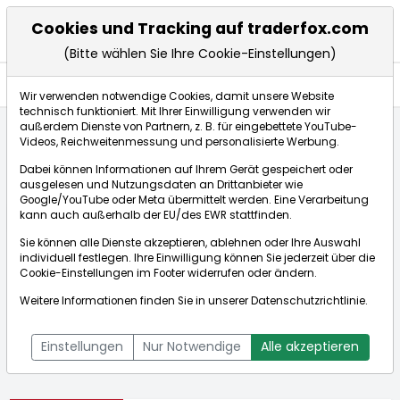
Cookies und Tracking auf traderfox.com
(Bitte wählen Sie Ihre Cookie-Einstellungen)
Aktien
Wir verwenden notwendige Cookies, damit unsere Website
technisch funktioniert. Mit Ihrer Einwilligung verwenden wir
außerdem Dienste von Partnern, z. B. für eingebettete YouTube-
Videos, Reichweitenmessung und personalisierte Werbung.
Startseite
Aktien
HUMBLE GROUP AB
Dabei können Informationen auf Ihrem Gerät gespeichert oder
ausgelesen und Nutzungsdaten an Drittanbieter wie
Google/YouTube oder Meta übermittelt werden. Eine Verarbeitung
Börse:
kann auch außerhalb der EU/des EWR stattfinden.
Sie können alle Dienste akzeptieren, ablehnen oder Ihre Auswahl
individuell festlegen. Ihre Einwilligung können Sie jederzeit über die
Cookie-Einstellungen
im Footer widerrufen oder ändern.
HUMBLE GROUP AB
0,511€
+8,26%
Weitere Informationen finden Sie in unserer
Datenschutzrichtlinie
.
Echtzeit-Aktienkurs HUMBLE GROUP AB
[WKN: A2JAZV | ISIN:
Bid:
0,466€
Ask:
0,556€
SE0006261046]
Einstellungen
Nur Notwendige
Alle akzeptieren
Aktienkurse