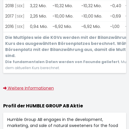
2018
3,22 Mio.
-10,32 Mio.
-10,32 Mio.
-0,40
-
[SEK]
2017
2,26 Mio.
-10,00 Mio.
-10,00 Mio.
-0,69
-
[SEK]
2016
0,94 Mio.
-6,92 Mio.
-6,92 Mio.
-1,00
-
[SEK]
Die Multiples wie die KGVs werden mit der Bilanzwähru
Kurs des ausgewählten Börsenplatzes berechnet. Wähl
Börsenplatz mit der Bilanzwährung aus, damit die Multi
sind.
Die fundamentalen Daten werden von Facunda geliefert
; Mul
dem aktuellen Kurs berechnet.
Weitere Informationen
Profil der HUMBLE GROUP AB Aktie
Humble Group AB engages in the development,
marketing, and sale of natural sweeteners for the food