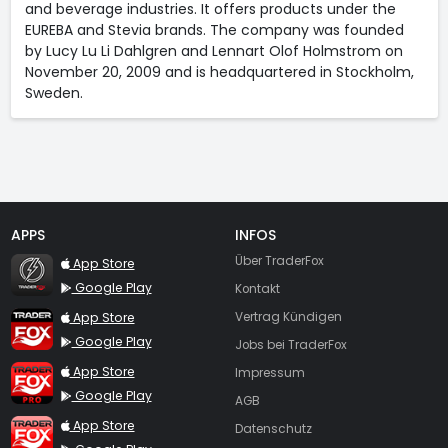
and beverage industries. It offers products under the
EUREBA and Stevia brands. The company was founded
by Lucy Lu Li Dahlgren and Lennart Olof Holmstrom on
November 20, 2009 and is headquartered in Stockholm,
Sweden.
APPS
INFOS
TraderFox Flash
Über TraderFox
App Store
Google Play
Kontakt
TraderFox App
App Store
Vertrag Kündigen
Google Play
Jobs bei TraderFox
TraderFox Pro
App Store
Impressum
Google Play
AGB
TraderFox dpa-AFX ProFeed
App Store
Datenschutz