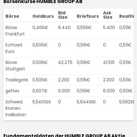
Börsenkurse HUMBLE GROUP AB
Bid
Ask
Börse
Geldkurs
Briefkurs
Realti
Size
Size
Börse
0,466€
6.440
0,556€
5.400
0,511€
Frankfurt
Echtzeit
0,506€
0
0,516€
0
0,511€
Euro
Börse
0,506€
42.276
0,516€
41.510
0,511€
Stuttgart
Tradegate
0,506€
2.200
0,515€
2.200
0,511€
gettex
0,507€
6.000
0,519€
6.000
0,513€
Schwed.
5,540SEK
0
5,644SEK
0
5,592SE
Kronen
Indikation
Fundamentaldaten der HUMBLE GROUP AB Aktie