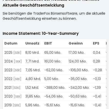
Aktuelle Geschäftsentwicklung
Sie benötigen die TraderFox Börsensoftware, um die aktuelle
Geschäftsentwicklung einsehen zu können.
Income Statement: 10-Year-Summary
Datum
Umsatz
EBIT
Gewinn
EPS
D
2025
8,10 Mrd.
65,00 Mio.
17,00 Mio.
0,04
-
[SEK]
2024
7,71 Mrd.
161,00 Mio.
124,00 Mio.
0,28
-
[SEK]
2023
7,05 Mrd.
-62,00 Mio.
-106,00 Mio.
-0,28
-
[SEK]
2022
4,80 Mrd.
5,00 Mio.
-36,00 Mio.
-0,13
-
[SEK]
2021
1,52 Mrd.
-388,00 Mio.
-342,00 Mio.
-1,39
-
[SEK]
2020
31,85 Mio.
-54,06 Mio.
-50,63 Mio.
-0,41
-
[SEK]
2019
5,96 Mio.
-15,61 Mio.
-15,61 Mio.
-0,41
-
[SEK]