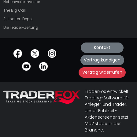
Nebenwerte Investor
The Big Call
Stillhalter-Depot
Die Trader-Zeitung
Kontakt
offizielle Social Media-Accounts
Vertrag kündigen
Vertrag widerrufen
TraderFox entwickelt
Trading-Software für
Anleger und Trader.
Unser Echtzeit-
Aktienscreener setzt
Maßstäbe in der
Branche.