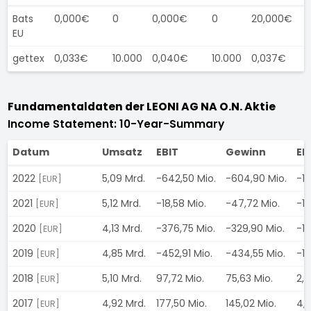
Bats
0,000€
0
0,000€
0
20,000€
EU
gettex
0,033€
10.000
0,040€
10.000
0,037€
Fundamentaldaten der LEONI AG NA O.N. Aktie
Income Statement: 10-Year-Summary
Datum
Umsatz
EBIT
Gewinn
EP
2022
5,09 Mrd.
-642,50 Mio.
-604,90 Mio.
-18
[EUR]
2021
5,12 Mrd.
-18,58 Mio.
-47,72 Mio.
-1,
[EUR]
2020
4,13 Mrd.
-376,75 Mio.
-329,90 Mio.
-10
[EUR]
2019
4,85 Mrd.
-452,91 Mio.
-434,55 Mio.
-13
[EUR]
2018
5,10 Mrd.
97,72 Mio.
75,63 Mio.
2,3
[EUR]
2017
4,92 Mrd.
177,50 Mio.
145,02 Mio.
4,
[EUR]