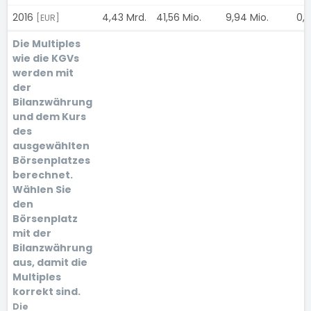
2016
4,43 Mrd.
41,56 Mio.
9,94 Mio.
0,
[EUR]
Die Multiples
wie die KGVs
werden mit
der
Bilanzwährung
und dem Kurs
des
ausgewählten
Börsenplatzes
berechnet.
Wählen Sie
den
Börsenplatz
mit der
Bilanzwährung
aus, damit die
Multiples
korrekt sind.
Die