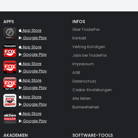
APPS
INFOS
TraderFox Flash
Über TraderFox
App Store
Google Play
Kontakt
TraderFox App
App Store
Vertrag Kündigen
Google Play
Jobs bei TraderFox
TraderFox Pro
App Store
Impressum
Google Play
AGB
TraderFox dpa-AFX ProFeed
App Store
Datenschutz
Google Play
Cookie-Einstellungen
TraderFox Live Trading
App Store
Alle Aktien
Google Play
Barrierefreiheit
TraderFox aktien Magazin
App Store
Google Play
AKADEMIEN
SOFTWARE-TOOLS