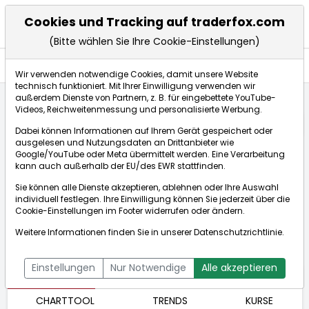
Cookies und Tracking auf traderfox.com
(Bitte wählen Sie Ihre Cookie-Einstellungen)
Aktien
Wir verwenden notwendige Cookies, damit unsere Website
technisch funktioniert. Mit Ihrer Einwilligung verwenden wir
außerdem Dienste von Partnern, z. B. für eingebettete YouTube-
Videos, Reichweitenmessung und personalisierte Werbung.
Startseite
Aktien
LEONI AG NA O.N.
Börse:
Dabei können Informationen auf Ihrem Gerät gespeichert oder
ausgelesen und Nutzungsdaten an Drittanbieter wie
Google/YouTube oder Meta übermittelt werden. Eine Verarbeitung
kann auch außerhalb der EU/des EWR stattfinden.
LEONI AG NA O.N.
0,037€
-36,21%
Sie können alle Dienste akzeptieren, ablehnen oder Ihre Auswahl
Echtzeit-Aktienkurs LEONI AG NA O.N.
[WKN: 540888 | ISIN:
individuell festlegen. Ihre Einwilligung können Sie jederzeit über die
Cookie-Einstellungen
im Footer widerrufen oder ändern.
Bid:
0,033€
Ask:
0,040€
DE0005408884]
Aktienkurse
Weitere Informationen finden Sie in unserer
Datenschutzrichtlinie
.
Einstellungen
Nur Notwendige
Alle akzeptieren
ÜBERSICHT
FUNDAMENTAL
NACHRICHTEN
CHARTTOOL
TRENDS
KURSE