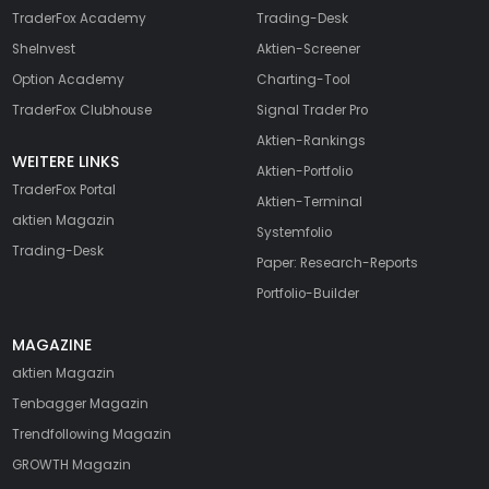
TraderFox Academy
Trading-Desk
SheInvest
Aktien-Screener
Option Academy
Charting-Tool
TraderFox Clubhouse
Signal Trader Pro
Aktien-Rankings
WEITERE LINKS
Aktien-Portfolio
TraderFox Portal
Aktien-Terminal
aktien Magazin
Systemfolio
Trading-Desk
Paper: Research-Reports
Portfolio-Builder
MAGAZINE
aktien
Magazin
Tenbagger Magazin
Trendfollowing Magazin
GROWTH
Magazin