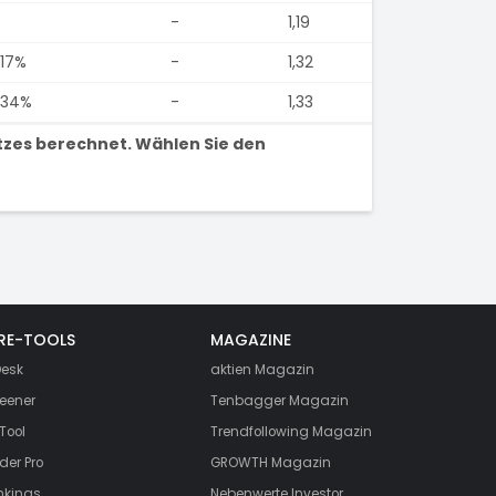
-
1,19
,17%
-
1,32
,34%
-
1,33
tzes berechnet. Wählen Sie den
RE-TOOLS
MAGAZINE
esk
aktien
Magazin
eener
Tenbagger Magazin
Tool
Trendfollowing Magazin
der Pro
GROWTH
Magazin
nkings
Nebenwerte Investor