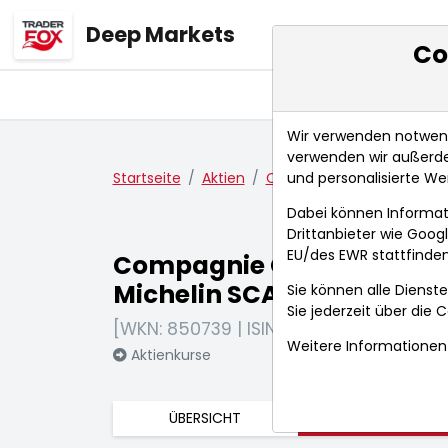
Deep Markets
Co
Übersicht
Ma
Wir verwenden notwendi
verwenden wir außerde
und personalisierte We
Startseite
Aktien
Compagnie Generale des 
Dabei können Informat
Drittanbieter wie Goo
EU/des EWR stattfinden
Compagnie Generale des 
Michelin SCA
Sie können alle Dienste
Sie jederzeit über die
C
[WKN: 850739 | ISIN: FR0000121261]
Weitere Informationen 
Aktienkurse
ÜBERSICHT
FUNDAMENTA