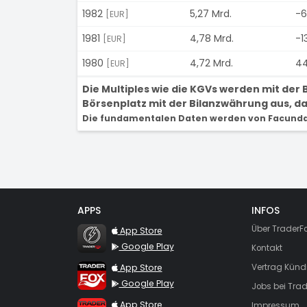
1982
5,27 Mrd.
-6
[EUR]
1981
4,78 Mrd.
-1
[EUR]
1980
4,72 Mrd.
44
[EUR]
Die Multiples wie die KGVs werden mit de
Börsenplatz mit der Bilanzwährung aus, dam
Die fundamentalen Daten werden von Facunda 
APPS
INFOS
TraderFox Flash
Über TraderF
App Store
Google Play
Kontakt
TraderFox App
App Store
Vertrag Künd
Google Play
Jobs bei Trad
TraderFox Pro
App Store
Impressum