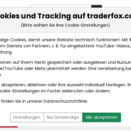
okies und Tracking auf traderfox.
(Bitte wählen Sie Ihre Cookie-Einstellungen)
rkt-Analysen
Market Tools
Realtimekurse
Nachrichten
ge Cookies, damit unsere Website technisch funktioniert. Mit Ih
m Dienste von Partnern, z. B. für eingebettete YouTube-Video
rbung.
Etablissements Michelin SCA
Fundamentaldaten
ionen auf Ihrem Gerät gespeichert oder ausgelesen und Nutzu
gle/YouTube oder Meta übermittelt werden. Eine Verarbeitung k
.
Etablissements
 akzeptieren, ablehnen oder Ihre Auswahl individuell festlegen. I
Echtzeit-Aktienkurs
ookie-Einstellungen
im Footer widerrufen oder ändern.
finden Sie in unserer
Datenschutzrichtlinie
.
Einstellungen
Nur Notwendige
Alle akzeptieren
L
NACHRICHTEN
CHARTTOOL