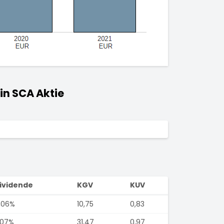
n SCA Aktie
ividende
KGV
KUV
,06%
10,75
0,83
,07%
31,47
0,97