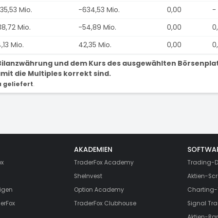
35,53 Mio.
-634,53 Mio.
0,00
-
38,72 Mio.
-54,89 Mio.
0,00
0
,13 Mio.
42,35 Mio.
0,00
0
r Bilanzwährung und dem Kurs des ausgewählten Börsenpla
it die Multiples korrekt sind.
geliefert
.
AKADEMIEN
SOFTWA
ox
TraderFox Academy
Trading-D
SheInvest
Aktien-Scr
igen
Option Academy
Charting-
erFox
TraderFox Clubhouse
Signal Tra
Aktien-Ra