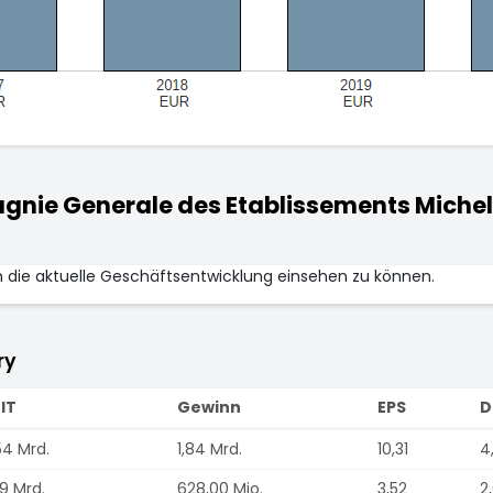
ie Generale des Etablissements Micheli
m die aktuelle Geschäftsentwicklung einsehen zu können.
ry
IT
Gewinn
EPS
D
54 Mrd.
1,84 Mrd.
10,31
4
09 Mrd.
628,00 Mio.
3,52
2