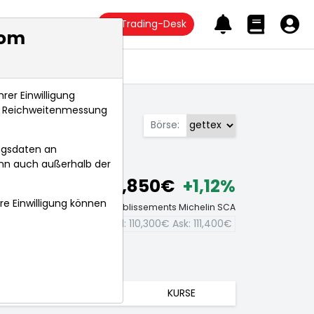
Trading-Desk
com
Anlagetrends
rer Einwilligung
s, Reichweitenmessung
Börse:
ngsdaten an
ann auch außerhalb der
110,850€
+1,12%
hre Einwilligung können
 Compagnie Generale des Etablissements Michelin SCA
Bid:
110,300€
Ask:
111,400€
TRENDS
KURSE