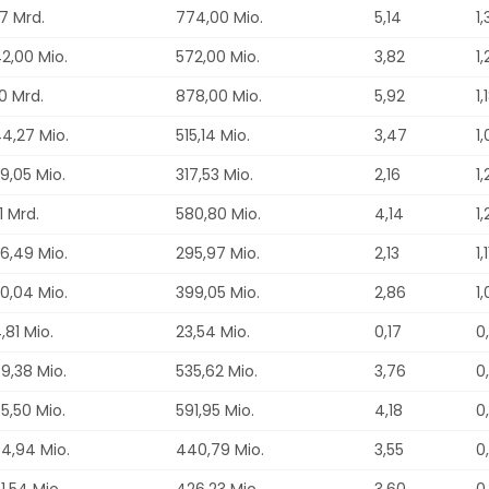
07 Mrd.
774,00 Mio.
5,14
1
2,00 Mio.
572,00 Mio.
3,82
1
30 Mrd.
878,00 Mio.
5,92
1,
4,27 Mio.
515,14 Mio.
3,47
1
9,05 Mio.
317,53 Mio.
2,16
1
01 Mrd.
580,80 Mio.
4,14
1
6,49 Mio.
295,97 Mio.
2,13
1,
0,04 Mio.
399,05 Mio.
2,86
1
,81 Mio.
23,54 Mio.
0,17
0
9,38 Mio.
535,62 Mio.
3,76
0
5,50 Mio.
591,95 Mio.
4,18
0
4,94 Mio.
440,79 Mio.
3,55
0
1,54 Mio.
426,23 Mio.
3,60
0