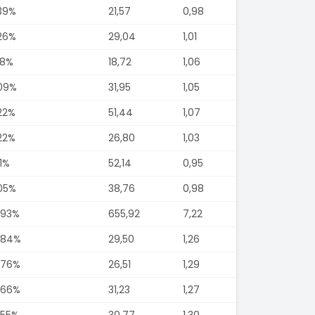
,39%
21,57
0,98
,26%
29,04
1,01
18%
18,72
1,06
,09%
31,95
1,05
,22%
51,44
1,07
,22%
26,80
1,03
11%
52,14
0,95
,05%
38,76
0,98
,93%
655,92
7,22
,84%
29,50
1,26
,76%
26,51
1,29
,66%
31,23
1,27
,55%
30,77
1,30