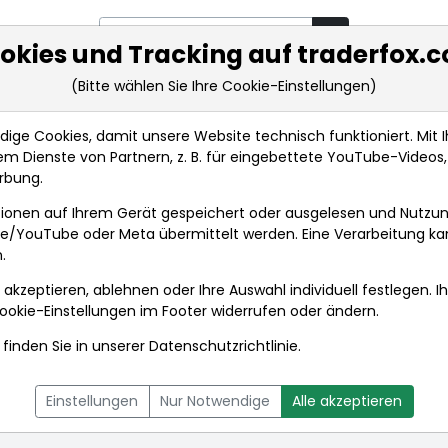
okies und Tracking auf traderfox.
(Bitte wählen Sie Ihre Cookie-Einstellungen)
rkt-Analysen
Market Tools
Realtimekurse
Nachrichten
ge Cookies, damit unsere Website technisch funktioniert. Mit Ih
m Dienste von Partnern, z. B. für eingebettete YouTube-Video
rbung.
ndamentaldaten
ionen auf Ihrem Gerät gespeichert oder ausgelesen und Nutzu
gle/YouTube oder Meta übermittelt werden. Eine Verarbeitung k
.
 akzeptieren, ablehnen oder Ihre Auswahl individuell festlegen. I
ookie-Einstellungen
im Footer widerrufen oder ändern.
finden Sie in unserer
Datenschutzrichtlinie
.
L
NACHRICHTEN
CHARTTOOL
Einstellungen
Nur Notwendige
Alle akzeptieren