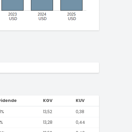
vidende
KGV
KUV
1%
13,52
0,38
1%
13,28
0,44