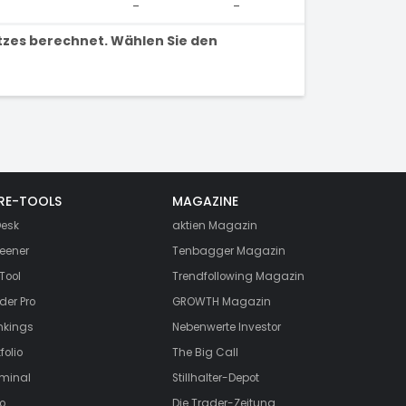
-
-
tzes berechnet. Wählen Sie den
RE-TOOLS
MAGAZINE
esk
aktien
Magazin
eener
Tenbagger Magazin
Tool
Trendfollowing Magazin
der Pro
GROWTH
Magazin
nkings
Nebenwerte Investor
folio
The Big Call
rminal
Stillhalter-Depot
o
Die Trader-Zeitung