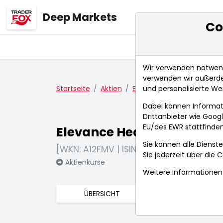
Deep Markets
Co
Übersicht
Ma
Wir verwenden notwendi
verwenden wir außerde
und personalisierte We
Startseite
Aktien
Elevance Health Inc.
Fu
Dabei können Informat
Drittanbieter wie Goo
EU/des EWR stattfinden
Elevance Health Inc.
Sie können alle Dienste
[WKN: A12FMV | ISIN: US0367521038]
Sie jederzeit über die
C
Aktienkurse
Weitere Informationen 
ÜBERSICHT
FUNDAMENTA