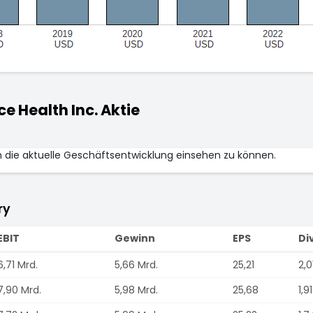
 Health Inc. Aktie
m die aktuelle Geschäftsentwicklung einsehen zu können.
ry
EBIT
Gewinn
EPS
Di
6,71 Mrd.
5,66 Mrd.
25,21
2,0
7,90 Mrd.
5,98 Mrd.
25,68
1,9