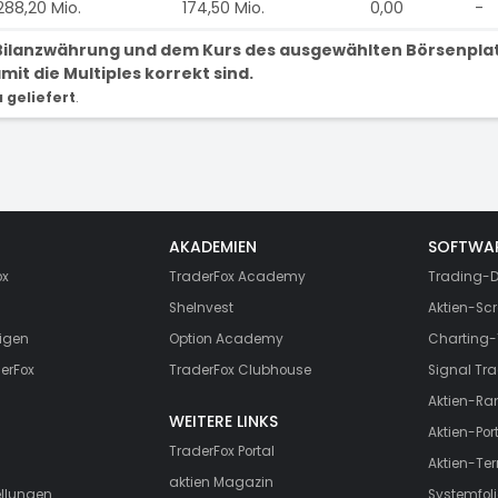
288,20 Mio.
174,50 Mio.
0,00
-
r Bilanzwährung und dem Kurs des ausgewählten Börsenpla
it die Multiples korrekt sind.
geliefert
.
AKADEMIEN
SOFTWA
ox
TraderFox Academy
Trading-D
SheInvest
Aktien-Scr
igen
Option Academy
Charting-
erFox
TraderFox Clubhouse
Signal Tra
Aktien-Ra
WEITERE LINKS
Aktien-Port
TraderFox Portal
Aktien-Te
aktien Magazin
ellungen
Systemfoli