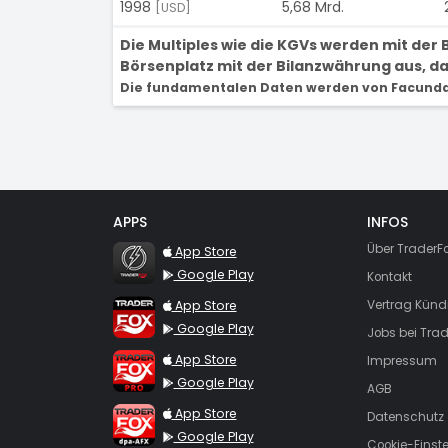
1998
5,68 Mrd.
[USD]
Die Multiples wie die KGVs werden mit de
Börsenplatz mit der Bilanzwährung aus, dam
Die fundamentalen Daten werden von Facunda 
APPS
INFOS
TraderFox Flash
Über TraderF
App Store
Google Play
Kontakt
TraderFox App
App Store
Vertrag Künd
Google Play
Jobs bei Trad
TraderFox Pro
App Store
Impressum
Google Play
AGB
TraderFox dpa-AFX ProFeed
App Store
Datenschutz
Google Play
Cookie-Einst