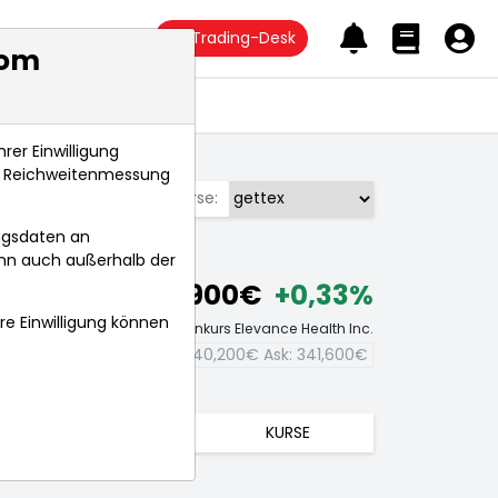
Trading-Desk
com
Anlagetrends
rer Einwilligung
s, Reichweitenmessung
Börse:
ngsdaten an
ann auch außerhalb der
340,900€
+0,33%
hre Einwilligung können
Echtzeit-Aktienkurs Elevance Health Inc.
Bid:
340,200€
Ask:
341,600€
TRENDS
KURSE