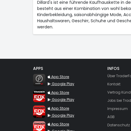
Dillard's ist eine führende Kaufhauskette in
besteht aus einer Kombination von wohl beka
Kinderbekleidung, saisonabhängige Mode, Acce
Haushaltswaren, Geschirr, Schuhe und Gesche
werden.
APPS
INFOS
TraderFox Flash
Über TraderF
App Store
Google Play
Kontakt
TraderFox App
App Store
Vertrag Künd
Google Play
Jobs bei Trad
TraderFox Pro
App Store
Impressum
Google Play
AGB
TraderFox dpa-AFX ProFeed
App Store
Datenschutz