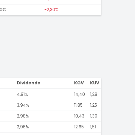
00€
-2,30%
Dividende
KGV
KUV
4,91%
14,40
1,28
3,94%
11,85
1,25
2,98%
10,43
1,30
2,96%
12,65
1,51