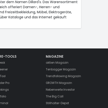
unter dem Namen Dillard's. Das Warensortiment
eich offeriert Damen-, Herren- und
Freizeitbekleidung, Möbel, Elektrogeräte,
über Kataloge und das Internet gekauft
RE-TOOLS
MAGAZINE
esk
aktien
Magazin
eener
Tenbagger Magazin
Tool
Trendfollowing Magazin
der Pro
GROWTH
Magazin
nkings
Nebenwerte Investor
folio
The Big Call
rminal
Stillhalter-Depot