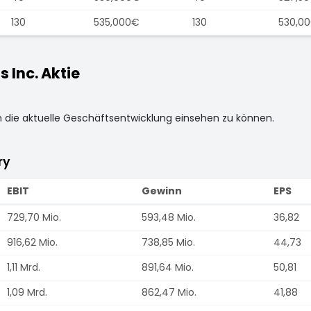
130
535,000€
130
530,0
 Inc. Aktie
m die aktuelle Geschäftsentwicklung einsehen zu können.
ry
EBIT
Gewinn
EPS
729,70 Mio.
593,48 Mio.
36,82
916,62 Mio.
738,85 Mio.
44,73
1,11 Mrd.
891,64 Mio.
50,81
1,09 Mrd.
862,47 Mio.
41,88