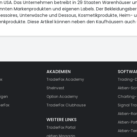
 den USA. Das Unternehmen betreibt in 29 Staaten Warenhäuser 
nnten Markenprodukten und eigenen Labels. Der Bekleidungsber
ssoires, Unterwäsche und Dessous, Kosmetikprodukte, Heim- und 
nkprodukte. Diese Artikel können neben den Kaufhäusern auch 
AKADEMIEN
SOFTWA
ox
TraderFox Academy
Trading-D
SheInvest
Aktien-Scr
igen
Option Academy
Charting-
erFox
TraderFox Clubhouse
Signal Tra
Aktien-Ra
WEITERE LINKS
Aktien-Port
TraderFox Portal
Aktien-Te
aktien Magazin