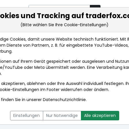
okies und Tracking auf traderfox.
(Bitte wählen Sie Ihre Cookie-Einstellungen)
rkt-Analysen
Market Tools
Realtimekurse
Nachrichten
ge Cookies, damit unsere Website technisch funktioniert. Mit Ih
m Dienste von Partnern, z. B. für eingebettete YouTube-Video
rbung.
ionen auf Ihrem Gerät gespeichert oder ausgelesen und Nutzu
gle/YouTube oder Meta übermittelt werden. Eine Verarbeitung k
.
 akzeptieren, ablehnen oder Ihre Auswahl individuell festlegen. I
ookie-Einstellungen
im Footer widerrufen oder ändern.
finden Sie in unserer
Datenschutzrichtlinie
.
L
NACHRICHTEN
CHARTTOOL
Einstellungen
Nur Notwendige
Alle akzeptieren