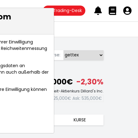
Trading-Desk
com
Anlagetrends
rer Einwilligung
s, Reichweitenmessung
Börse:
ngsdaten an
ann auch außerhalb der
530,000€
-2,30%
hre Einwilligung können
Echtzeit-Aktienkurs Dillard's Inc.
Bid:
525,000€
Ask:
535,000€
TRENDS
KURSE