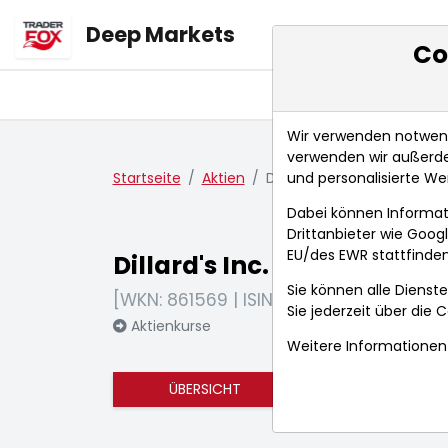
Deep Markets
Co
Übersicht
Ma
Wir verwenden notwendi
verwenden wir außerde
und personalisierte We
Startseite
Aktien
Dillard's Inc.
Dabei können Informat
Drittanbieter wie Goo
EU/des EWR stattfinden
Dillard's Inc.
Sie können alle Dienste
[WKN: 861569 | ISIN: US2540671011]
Sie jederzeit über die
C
Aktienkurse
Weitere Informationen 
ÜBERSICHT
FUNDAMENTA