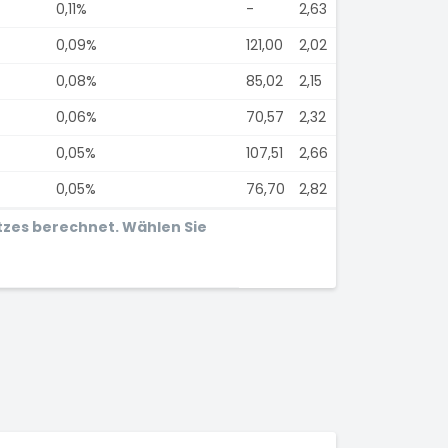
0,11%
-
2,63
0,09%
121,00
2,02
0,08%
85,02
2,15
0,06%
70,57
2,32
0,05%
107,51
2,66
0,05%
76,70
2,82
tzes berechnet. Wählen Sie