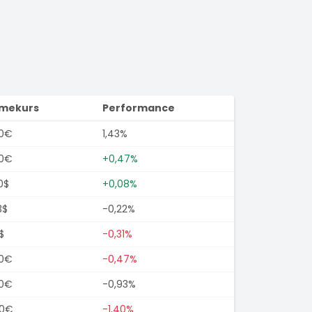
imekurs
Performance
00€
1,43%
00€
+0,47%
0$
+0,08%
3$
-0,22%
$
-0,31%
00€
-0,47%
00€
-0,93%
00€
-1,40%