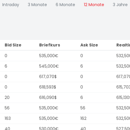
Intraday
3 Monate
6 Monate
12 Monate
3 Jahre
Bid Size
Briefkurs
Ask Size
Realt
0
535,000€
0
532,5
6
545,000€
6
532,5
0
617,070$
0
617,07
0
618,593$
0
615,70
20
616,090$
6
615,130
56
535,000€
56
532,5
163
535,000€
162
532,5
40
530,000€
40
527,5