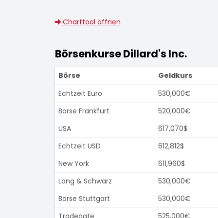
Charttool öffnen
Börsenkurse Dillard's Inc.
Börse
Geldkurs
Echtzeit Euro
530,000€
Börse Frankfurt
520,000€
USA
617,070$
Echtzeit USD
612,812$
New York
611,960$
Lang & Schwarz
530,000€
Börse Stuttgart
530,000€
Tradegate
525,000€