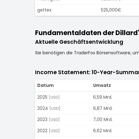
gettex
525,000€
Fundamentaldaten der Dillard's
Aktuelle Geschäftsentwicklung
Sie benötigen die TraderFox Börsensoftware, u
Income Statement: 10-Year-Summa
Datum
Umsatz
2025
6,59 Mrd.
[USD]
2024
6,87 Mrd.
[USD]
2023
7,00 Mrd.
[USD]
2022
6,62 Mrd.
[USD]