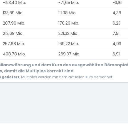
-153,40 Mio.
-71,65 Mio.
-3,16
133,89 Mio.
111,08 Mio.
4,38
207,96 Mio.
170,26 Mio.
6,23
212,69 Mio.
221,32 Mio.
7,51
257,68 Mio.
169,22 Mio.
4,93
408,78 Mio.
269,37 Mio.
6,91
r Bilanzwährung und dem Kurs des ausgewählten Börsenpla
 damit die Multiples korrekt sind.
geliefert
; Multiples werden mit dem aktuellen Kurs berechnet.