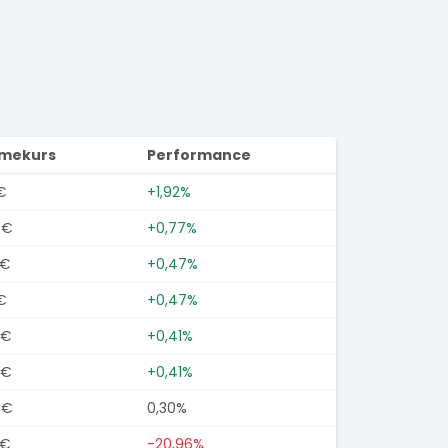
imekurs
Performance
€
+1,92%
0€
+0,77%
0€
+0,47%
€
+0,47%
0€
+0,41%
0€
+0,41%
0€
0,30%
5€
-20,96%