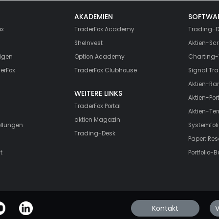
AKADEMIEN
SOFTWA
ox
TraderFox Academy
Trading-D
SheInvest
Aktien-Scr
igen
Option Academy
Charting-
erFox
TraderFox Clubhouse
Signal Tra
Aktien-Ra
WEITERE LINKS
Aktien-Port
TraderFox Portal
Aktien-Te
aktien Magazin
ellungen
Systemfoli
Trading-Desk
Paper: Re
t
Portfolio-B
Kontakt
V