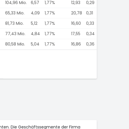
104,96 Mio.
6,57
1,77%
12,93
0,29
65,33 Mio.
4,09
1,77%
20,78
0,31
81,73 Mio.
5,12
1,77%
16,60
0,33
77,43 Mio.
4,84
1,77%
17,55
0,34
80,58 Mio.
5,04
1,77%
16,86
0,36
enten. Die Geschäftssegmente der Firma