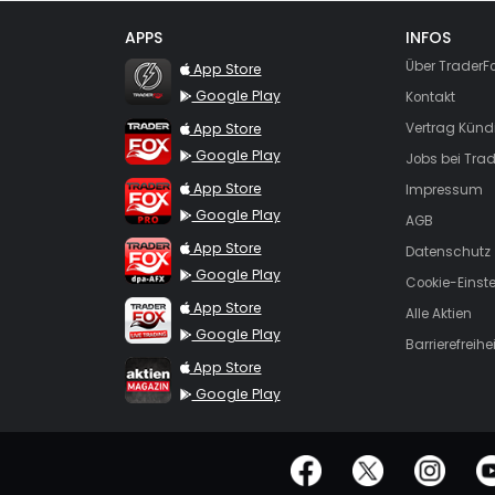
APPS
INFOS
TraderFox Flash
Über TraderF
App Store
Google Play
Kontakt
TraderFox App
App Store
Vertrag Künd
Google Play
Jobs bei Trad
TraderFox Pro
App Store
Impressum
Google Play
AGB
TraderFox dpa-AFX ProFeed
App Store
Datenschutz
Google Play
Cookie-Einst
TraderFox Live Trading
App Store
Alle Aktien
Google Play
Barrierefreihei
TraderFox aktien Magazin
App Store
Google Play
offizielle Social Media-Accounts