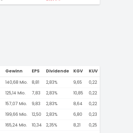
Gewinn
EPS
Dividende
KGV
KUV
140,68 Mio.
8,81
2,83%
9,65
0,22
125,14 Mio.
7,83
2,83%
10,85
0,22
157,07 Mio.
9,83
2,83%
8,64
0,22
199,66 Mio.
12,50
2,83%
6,80
0,23
165,24 Mio.
10,34
2,35%
8,21
0,25