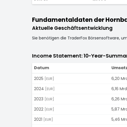
Fundamentaldaten der Hornba
Aktuelle Geschäftsentwicklung
Sie benötigen die TraderFox Börsensoftware, u
Income Statement: 10-Year-Summa
Datum
Umsat
2025
6,20 Mrd
[EUR]
2024
6,16 Mrd
[EUR]
2023
6,26 Mrd
[EUR]
2022
5,87 Mrd
[EUR]
2021
5,46 Mr
[EUR]