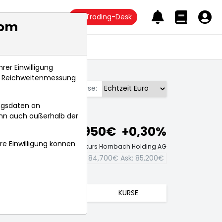
Trading-Desk
com
Anlagetrends
rer Einwilligung
s, Reichweitenmessung
Börse:
ngsdaten an
ann auch außerhalb der
84,950€
+0,30%
hre Einwilligung können
Echtzeit-Aktienkurs Hornbach Holding AG
Bid:
84,700€
Ask:
85,200€
TRENDS
KURSE