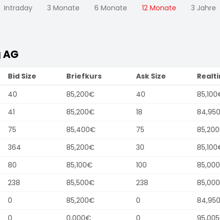
Intraday
3 Monate
6 Monate
12 Monate
3 Jahre
g AG
Bid Size
Briefkurs
Ask Size
Realt
40
85,200€
40
85,100
41
85,200€
18
84,95
75
85,400€
75
85,20
364
85,200€
30
85,100
80
85,100€
100
85,00
238
85,500€
238
85,00
0
85,200€
0
84,95
0
0,000€
0
95,00