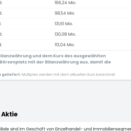
d.
166,24 Mio.
d.
98,54 Mio.
.
131,61 Mio.
d.
130,08 Mio.
.
113,04 Mio.
r Bilanzwährung und dem Kurs des ausgewählten
Börsenplatz mit der Bilanzwährung aus, damit die
geliefert
; Multiples werden mit dem aktuellen Kurs berechnet.
 Aktie
iliale sind im Geschäft von Einzelhandel- und Immobiliensegm