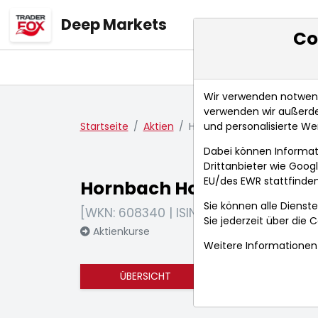
Deep Markets
Co
Übersicht
Ma
Wir verwenden notwendi
verwenden wir außerde
und personalisierte We
Startseite
Aktien
Hornbach Holding AG
Dabei können Informat
Drittanbieter wie Goo
EU/des EWR stattfinden
Hornbach Holding AG
Sie können alle Dienste
[WKN: 608340 | ISIN: DE0006083405]
Sie jederzeit über die
C
Aktienkurse
Weitere Informationen 
ÜBERSICHT
FUNDAMENTA