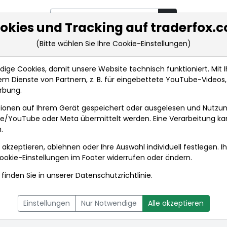
okies und Tracking auf traderfox.
(Bitte wählen Sie Ihre Cookie-Einstellungen)
rkt-Analysen
Market Tools
Realtimekurse
Nachrichten
ge Cookies, damit unsere Website technisch funktioniert. Mit Ih
m Dienste von Partnern, z. B. für eingebettete YouTube-Video
rbung.
ionen auf Ihrem Gerät gespeichert oder ausgelesen und Nutzu
gle/YouTube oder Meta übermittelt werden. Eine Verarbeitung k
.
 akzeptieren, ablehnen oder Ihre Auswahl individuell festlegen. I
ookie-Einstellungen
im Footer widerrufen oder ändern.
finden Sie in unserer
Datenschutzrichtlinie
.
L
NACHRICHTEN
CHARTTOOL
Einstellungen
Nur Notwendige
Alle akzeptieren