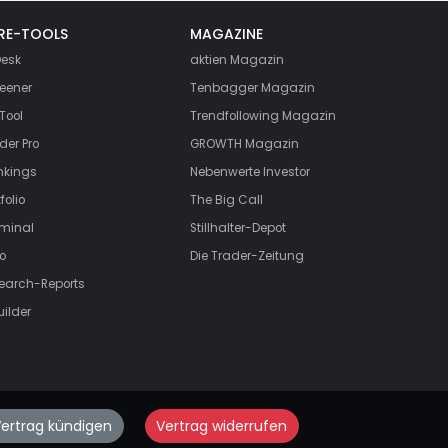
RE-TOOLS
MAGAZINE
esk
aktien
Magazin
eener
Tenbagger Magazin
Tool
Trendfollowing Magazin
der Pro
GROWTH
Magazin
nkings
Nebenwerte Investor
folio
The Big Call
rminal
Stillhalter-Depot
o
Die Trader-Zeitung
search-Reports
uilder
ertrag kündigen
Vertrag widerrufen