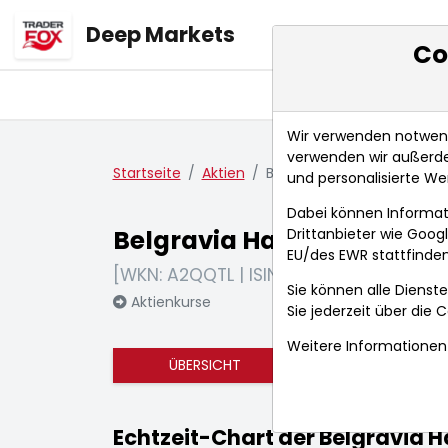
Deep Markets
Co
Übersicht
Ma
Wir verwenden notwendi
verwenden wir außerde
Startseite
Aktien
Belgravia Hartford Capital 
und personalisierte We
Dabei können Informat
Belgravia Hartford Capital
Drittanbieter wie Goo
EU/des EWR stattfinden
[WKN: A2QQTL | ISIN: CA07785T2011]
Sie können alle Dienste
Aktienkurse
Sie jederzeit über die
C
Weitere Informationen 
ÜBERSICHT
FUNDAMENTA
Echtzeit-Chart der Belgravia Ha