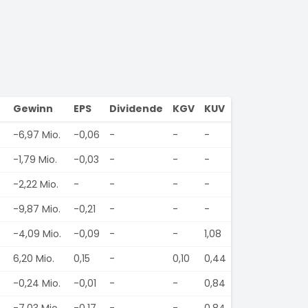
Gewinn
EPS
Dividende
KGV
KUV
-6,97 Mio.
-0,06
-
-
-
-1,79 Mio.
-0,03
-
-
-
-2,22 Mio.
-
-
-
-
-9,87 Mio.
-0,21
-
-
-
.
-4,09 Mio.
-0,09
-
-
1,08
6,20 Mio.
0,15
-
0,10
0,44
-0,24 Mio.
-0,01
-
-
0,84
-7,03 Mio.
-0,17
-
-
0,84