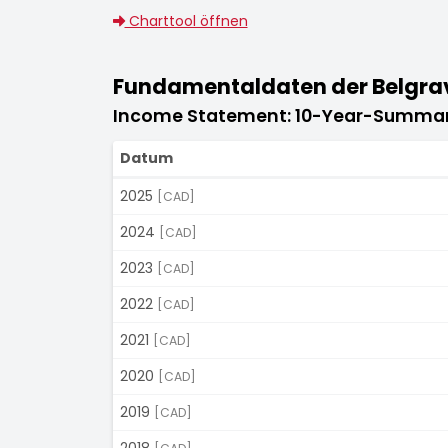
Charttool öffnen
Fundamentaldaten der Belgravi
Income Statement: 10-Year-Summa
Datum
2025
[CAD]
2024
[CAD]
2023
[CAD]
2022
[CAD]
2021
[CAD]
2020
[CAD]
2019
[CAD]
2018