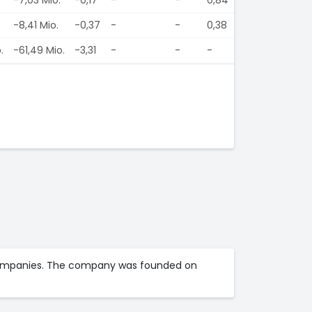
-8,41 Mio.
-0,37
-
-
0,38
.
-61,49 Mio.
-3,31
-
-
-
te companies. The company was founded on