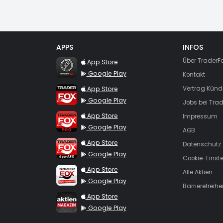
APPS
INFOS
TraderFox Flash
Über TraderF
App Store
Google Play
Kontakt
TraderFox App
App Store
Vertrag Künd
Google Play
Jobs bei Trad
TraderFox Pro
App Store
Impressum
Google Play
AGB
TraderFox dpa-AFX ProFeed
App Store
Datenschutz
Google Play
Cookie-Einst
TraderFox Live Trading
App Store
Alle Aktien
Google Play
Barrierefreihei
TraderFox aktien Magazin
App Store
Google Play