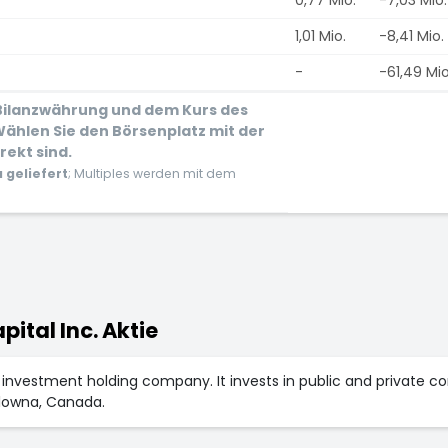
1,01 Mio.
-8,41 Mio.
-
-61,49 Mio
 Bilanzwährung und dem Kurs des
ählen Sie den Börsenplatz mit der
rekt sind.
geliefert
; Multiples werden mit dem
pital Inc. Aktie
 an investment holding company. It invests in public and priva
lowna, Canada.