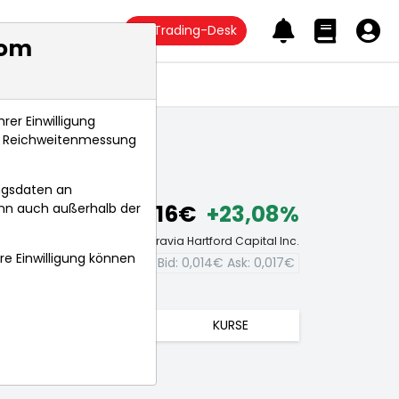
Trading-Desk
com
Anlagetrends
rer Einwilligung
s, Reichweitenmessung
ngsdaten an
0,016€
+23,08%
ann auch außerhalb der
Echtzeit-Aktienkurs Belgravia Hartford Capital Inc.
hre Einwilligung können
Bid:
0,014€
Ask:
0,017€
TRENDS
KURSE