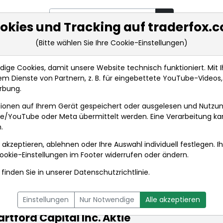
okies und Tracking auf traderfox.
(Bitte wählen Sie Ihre Cookie-Einstellungen)
rkt-Analysen
Market Tools
Realtimekurse
Nachrichten
ge Cookies, damit unsere Website technisch funktioniert. Mit Ih
m Dienste von Partnern, z. B. für eingebettete YouTube-Video
Inc.
rbung.
ionen auf Ihrem Gerät gespeichert oder ausgelesen und Nutzu
 Inc.
gle/YouTube oder Meta übermittelt werden. Eine Verarbeitung k
.
 akzeptieren, ablehnen oder Ihre Auswahl individuell festlegen. I
ookie-Einstellungen
im Footer widerrufen oder ändern.
finden Sie in unserer
Datenschutzrichtlinie
.
L
NACHRICHTEN
CHARTTOOL
Einstellungen
Nur Notwendige
Alle akzeptieren
rtford Capital Inc. Aktie