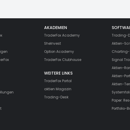
AKADEMIEN
SOFTWA
ox
TraderFox Academy
Trading-D
SheInvest
Aktien-Scr
igen
Option Academy
Charting-
erFox
TraderFox Clubhouse
Signal Tra
Aktien-Ra
WEITERE LINKS
Aktien-Port
TraderFox Portal
Aktien-Te
aktien Magazin
ellungen
Systemfoli
Trading-Desk
Paper: Re
t
Portfolio-B