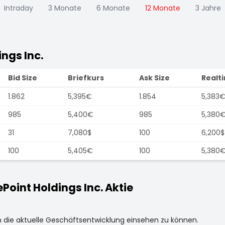
Intraday
3 Monate
6 Monate
12 Monate
3 Jahre
ngs Inc.
Bid Size
Briefkurs
Ask Size
Realt
1.862
5,395€
1.854
5,383
985
5,400€
985
5,380
31
7,080$
100
6,200$
100
5,405€
100
5,380
int Holdings Inc. Aktie
m die aktuelle Geschäftsentwicklung einsehen zu können.