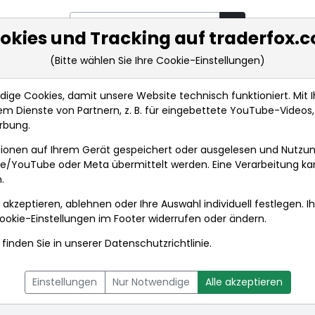
okies und Tracking auf traderfox.
(Bitte wählen Sie Ihre Cookie-Einstellungen)
rkt-Analysen
Market Tools
Realtimekurse
Nachrichten
ge Cookies, damit unsere Website technisch funktioniert. Mit Ih
m Dienste von Partnern, z. B. für eingebettete YouTube-Video
rbung.
ionen auf Ihrem Gerät gespeichert oder ausgelesen und Nutzu
gle/YouTube oder Meta übermittelt werden. Eine Verarbeitung k
.
 akzeptieren, ablehnen oder Ihre Auswahl individuell festlegen. I
ookie-Einstellungen
im Footer widerrufen oder ändern.
finden Sie in unserer
Datenschutzrichtlinie
.
L
NACHRICHTEN
CHARTTOOL
Einstellungen
Nur Notwendige
Alle akzeptieren