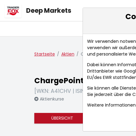
Deep Markets
Co
Übersicht
Ma
Wir verwenden notwendi
verwenden wir außerde
und personalisierte We
Startseite
Aktien
ChargePoint Holdings Inc.
Dabei können Informat
Drittanbieter wie Goo
EU/des EWR stattfinden
ChargePoint Holdings Inc.
Sie können alle Dienste
[WKN: A41CHV | ISIN: US15961R3030]
Sie jederzeit über die
C
Aktienkurse
Weitere Informationen 
ÜBERSICHT
FUNDAMENTA