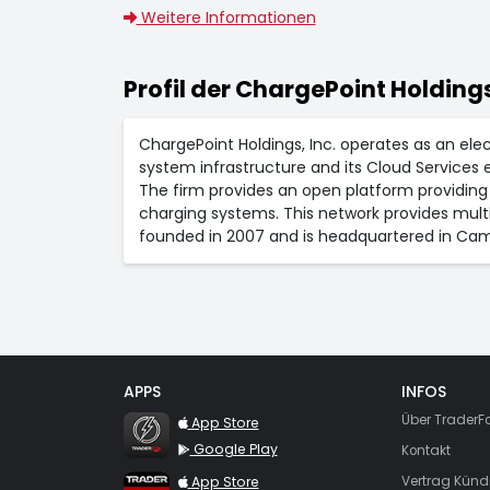
Weitere Informationen
Profil der ChargePoint Holdings
ChargePoint Holdings, Inc. operates as an ele
system infrastructure and its Cloud Services e
The firm provides an open platform providin
charging systems. This network provides mult
founded in 2007 and is headquartered in Cam
APPS
INFOS
TraderFox Flash
Über TraderF
App Store
Google Play
Kontakt
TraderFox App
App Store
Vertrag Künd