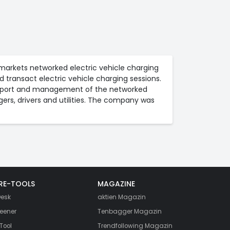
d markets networked electric vehicle charging
 transact electric vehicle charging sessions.
support and management of the networked
rs, drivers and utilities. The company was
RE-TOOLS
MAGAZINE
esk
aktien
Magazin
eener
Tenbagger Magazin
Tool
Trendfollowing Magazin