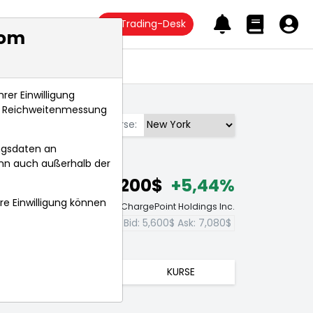
Trading-Desk
com
Anlagetrends
rer Einwilligung
s, Reichweitenmessung
Börse:
ngsdaten an
ann auch außerhalb der
6,200$
+5,44%
hre Einwilligung können
Echtzeit-Aktienkurs ChargePoint Holdings Inc.
Bid:
5,600$
Ask:
7,080$
TRENDS
KURSE