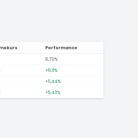
imekurs
Performance
€
6,70%
€
+6,11%
+5,44%
€
+5,43%