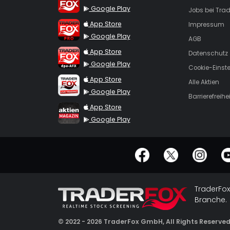
Google Play
Jobs bei Trad
TraderFox Pro
App Store
Impressum
Google Play
AGB
TraderFox dpa-AFX ProFeed
App Store
Datenschutz
Google Play
Cookie-Einst
TraderFox Live Trading
App Store
Alle Aktien
Google Play
Barrierefreihei
TraderFox aktien Magazin
App Store
Google Play
offizielle Social Media-Accounts
TraderFox
Branche.
© 2022 - 2026 TraderFox GmbH, All Rights Reserve