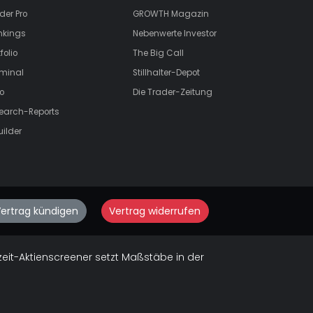
der Pro
GROWTH
Magazin
nkings
Nebenwerte Investor
folio
The Big Call
rminal
Stillhalter-Depot
o
Die Trader-Zeitung
search-Reports
uilder
ertrag kündigen
Vertrag widerrufen
zeit-Aktienscreener setzt Maßstäbe in der