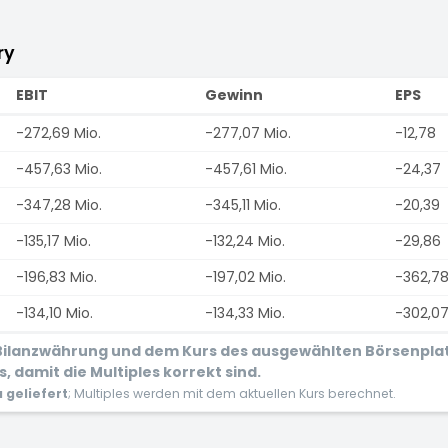
ry
EBIT
Gewinn
EPS
-272,69 Mio.
-277,07 Mio.
-12,78
-457,63 Mio.
-457,61 Mio.
-24,37
-347,28 Mio.
-345,11 Mio.
-20,39
-135,17 Mio.
-132,24 Mio.
-29,86
-196,83 Mio.
-197,02 Mio.
-362,7
-134,10 Mio.
-134,33 Mio.
-302,0
r Bilanzwährung und dem Kurs des ausgewählten Börsenpla
 damit die Multiples korrekt sind.
geliefert
; Multiples werden mit dem aktuellen Kurs berechnet.