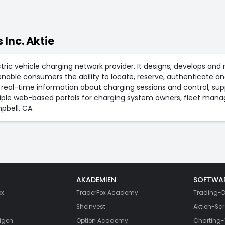
 Inc. Aktie
ctric vehicle charging network provider. It designs, develops an
nable consumers the ability to locate, reserve, authenticate and
g real-time information about charging sessions and control, 
iple web-based portals for charging system owners, fleet manage
pbell, CA.
AKADEMIEN
SOFTWA
ox
TraderFox Academy
Trading-D
SheInvest
Aktien-Scr
igen
Option Academy
Charting-