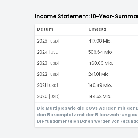
Income Statement: 10-Year-Summa
Datum
Umsatz
2025
417,08 Mio.
[USD]
2024
506,64 Mio.
[USD]
2023
468,09 Mio.
[USD]
2022
241,01 Mio.
[USD]
2021
146,49 Mio.
[USD]
2020
144,52 Mio.
[USD]
Die Multiples wie die KGVs werden mit de
den Börsenplatz mit der Bilanzwährung aus,
Die fundamentalen Daten werden von Facunda 