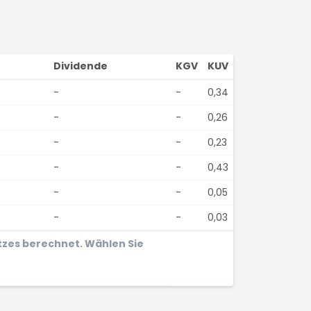
Dividende
KGV
KUV
-
-
0,34
-
-
0,26
-
-
0,23
-
-
0,43
8
-
-
0,05
7
-
-
0,03
tzes berechnet. Wählen Sie