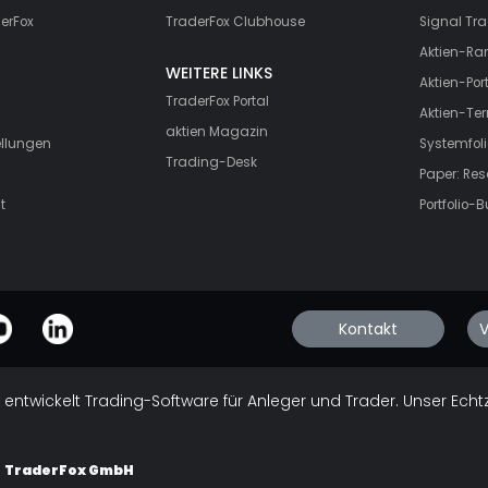
erFox
TraderFox Clubhouse
Signal Tra
Aktien-Ra
WEITERE LINKS
Aktien-Port
TraderFox Portal
Aktien-Te
aktien Magazin
ellungen
Systemfoli
Trading-Desk
Paper: Re
t
Portfolio-B
Kontakt
V
 entwickelt Trading-Software für Anleger und Trader. Unser Echt
d
TraderFox GmbH