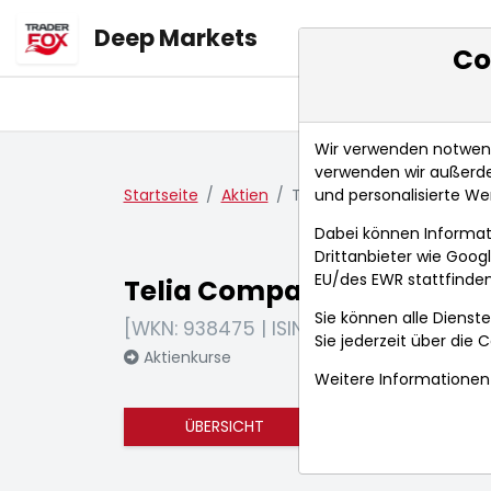
Deep Markets
Co
Übersicht
Ma
Wir verwenden notwendi
verwenden wir außerde
und personalisierte We
Startseite
Aktien
Telia Company AB
Dabei können Informat
Drittanbieter wie Goo
EU/des EWR stattfinden
Telia Company AB
Sie können alle Dienste
[WKN: 938475 | ISIN: SE0000667925]
Sie jederzeit über die
C
Aktienkurse
Weitere Informationen 
ÜBERSICHT
FUNDAMENTA