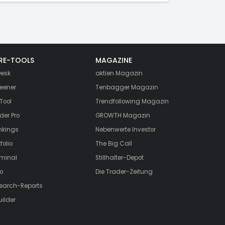
RE-TOOLS
MAGAZINE
esk
aktien
Magazin
eener
Tenbagger Magazin
Tool
Trendfollowing Magazin
der Pro
GROWTH
Magazin
nkings
Nebenwerte Investor
folio
The Big Call
rminal
Stillhalter-Depot
o
Die Trader-Zeitung
search-Reports
uilder