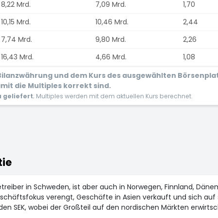
8,22 Mrd.
7,09 Mrd.
1,70
10,15 Mrd.
10,46 Mrd.
2,44
7,74 Mrd.
9,80 Mrd.
2,26
16,43 Mrd.
4,66 Mrd.
1,08
r Bilanzwährung und dem Kurs des ausgewählten Börsenpla
it die Multiples korrekt sind.
geliefert
; Multiples werden mit dem aktuellen Kurs berechnet.
tie
etreiber in Schweden, ist aber auch in Norwegen, Finnland, Däne
eschäftsfokus verengt, Geschäfte in Asien verkauft und sich auf
arden SEK, wobei der Großteil auf den nordischen Märkten erwirts