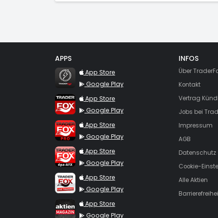
APPS
INFOS
TraderFox Flash
Über TraderF
App Store
Google Play
Kontakt
TraderFox App
App Store
Vertrag Künd
Google Play
Jobs bei Trad
TraderFox Pro
App Store
Impressum
Google Play
AGB
TraderFox dpa-AFX ProFeed
App Store
Datenschutz
Google Play
Cookie-Einst
TraderFox Live Trading
App Store
Alle Aktien
Google Play
Barrierefreihei
TraderFox aktien Magazin
App Store
Google Play