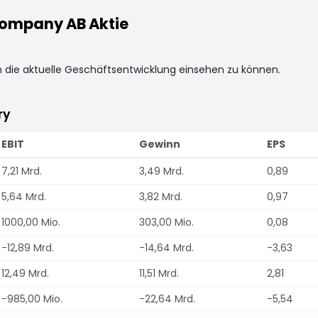
Company AB Aktie
m die aktuelle Geschäftsentwicklung einsehen zu können.
ry
EBIT
Gewinn
EPS
7,21 Mrd.
3,49 Mrd.
0,89
5,64 Mrd.
3,82 Mrd.
0,97
1000,00 Mio.
303,00 Mio.
0,08
-12,89 Mrd.
-14,64 Mrd.
-3,63
12,49 Mrd.
11,51 Mrd.
2,81
-985,00 Mio.
-22,64 Mrd.
-5,54