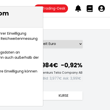
Trading-Desk
com
Anlagetrends
rer Einwilligung
s, Reichweitenmessung
Börse:
ngsdaten an
ann auch außerhalb der
3,984€
-0,92%
hre Einwilligung können
Echtzeit-Aktienkurs Telia Company AB
Bid:
3,977€
Ask:
3,991€
TRENDS
KURSE