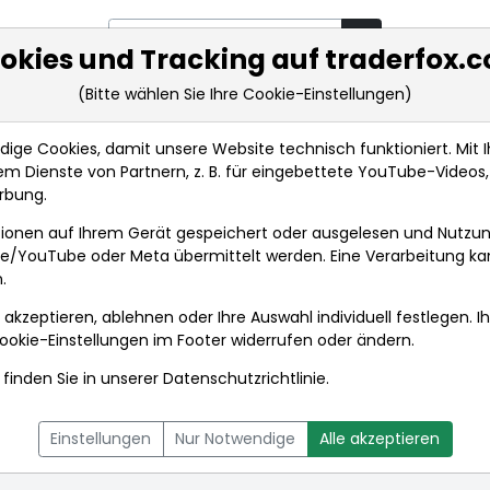
okies und Tracking auf traderfox.
(Bitte wählen Sie Ihre Cookie-Einstellungen)
rkt-Analysen
Market Tools
Realtimekurse
Nachrichten
ge Cookies, damit unsere Website technisch funktioniert. Mit Ih
m Dienste von Partnern, z. B. für eingebettete YouTube-Video
rbung.
ionen auf Ihrem Gerät gespeichert oder ausgelesen und Nutzu
gle/YouTube oder Meta übermittelt werden. Eine Verarbeitung k
.
 akzeptieren, ablehnen oder Ihre Auswahl individuell festlegen. I
ookie-Einstellungen
im Footer widerrufen oder ändern.
finden Sie in unserer
Datenschutzrichtlinie
.
L
NACHRICHTEN
CHARTTOOL
Einstellungen
Nur Notwendige
Alle akzeptieren