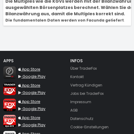
Die Multiples wie die KGVs werden mit der Bilanzwähru
ausgewählten Börsenplatzes berechnet. Wählen Sie den
Bilanzwährung aus, damit die Multiples korrekt sind.
Die fundamentalen Daten werden von Facunda geliefert
.
APPS
INFOS
TraderFox Flash
Über TraderFox
App Store
Google Play
Kontakt
TraderFox App
App Store
Vertrag Kündigen
Google Play
Jobs bei TraderFox
TraderFox Pro
App Store
Impressum
Google Play
AGB
TraderFox dpa-AFX ProFeed
App Store
Datenschutz
Google Play
Cookie-Einstellungen
TraderFox Live Trading
App Store