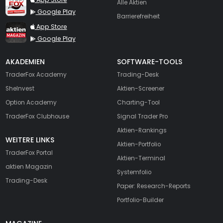
Alle Aktien
Google Play
Barrierefreiheit
TraderFox aktien Magazin
App Store
Google Play
AKADEMIEN
SOFTWARE-TOOLS
TraderFox Academy
Trading-Desk
SheInvest
Aktien-Screener
Option Academy
Charting-Tool
TraderFox Clubhouse
Signal Trader Pro
Aktien-Rankings
WEITERE LINKS
Aktien-Portfolio
TraderFox Portal
Aktien-Terminal
aktien Magazin
Systemfolio
Trading-Desk
Paper: Research-Reports
Portfolio-Builder