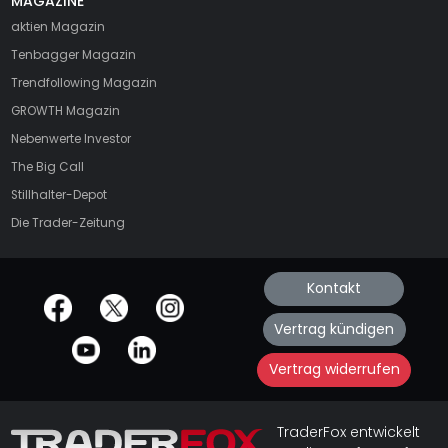
MAGAZINE
aktien
Magazin
Tenbagger Magazin
Trendfollowing Magazin
GROWTH
Magazin
Nebenwerte Investor
The Big Call
Stillhalter-Depot
Die Trader-Zeitung
Kontakt
offizielle Social Media-Accounts
Vertrag kündigen
Vertrag widerrufen
TraderFox entwickelt