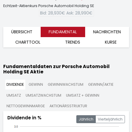
Echtzeit-Aktienkurs Porsche Automobil Holding SE
Bid:
28,930€
Ask:
28,990€
ÜBERSICHT
FUNDAMENTAL
NACHRICHTEN
CHARTTOOL
TRENDS
KURSE
Fundamentaldaten zur Porsche Automobil
Holding SE Aktie
DIVIDENDE
GEWINN
GEWINNWACHSTUM
GEWINN/AKTIE
UMSATZ
UMSATZWACHSTUM
UMSATZ + GEWINN
NETTOGEWINNMARGE
AKTIONÄRSSTRUKTUR
Dividende in %
Jährlich
Vierteljährlich