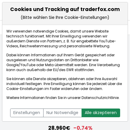
Cookies und Tracking auf traderfox.com
(Bitte wählen Sie Ihre Cookie-Einstellungen)
Aktien
Wir verwenden notwendige Cookies, damit unsere Website
technisch funktioniert. Mit Ihrer Einwilligung verwenden wir
außerdem Dienste von Partnern, z. B. für eingebettete YouTube-
Videos, Reichweitenmessung und personalisierte Werbung.
Startseite
Aktien
Porsche Automobil Holding SE
Dabei können Informationen auf Ihrem Gerät gespeichert oder
Fundamentaldaten
ausgelesen und Nutzungsdaten an Drittanbieter wie
Google/YouTube oder Meta übermittelt werden. Eine Verarbeitung
kann auch außerhalb der EU/des EWR stattfinden.
Börse:
Sie können alle Dienste akzeptieren, ablehnen oder Ihre Auswahl
individuell festlegen. Ihre Einwilligung können Sie jederzeit über die
Cookie-Einstellungen
im Footer widerrufen oder ändern.
Weitere Informationen finden Sie in unserer
Datenschutzrichtlinie
.
Porsche Automobil Holding SE
[WKN: PAH003 | ISIN: DE000PAH0038]
Einstellungen
Nur Notwendige
Alle akzeptieren
Aktienkurse
28,960€
-0,74%