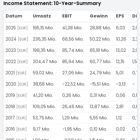
Income Statement: 10-Year-Summary
Datum
Umsatz
EBIT
Gewinn
EPS
Di
2025
195,15 Mio.
41,38 Mio.
28,88 Mio.
6,03
2,6
[EUR]
2024
236,35 Mio.
66,56 Mio.
50,22 Mio.
10,26
2,3
[EUR]
2023
198,35 Mio.
85,74 Mio.
65,18 Mio.
13,02
2,0
[EUR]
2022
204,47 Mio.
85,94 Mio.
60,77 Mio.
12,15
1,5
[EUR]
2021
59,02 Mio.
27,06 Mio.
24,79 Mio.
5,01
0,7
[EUR]
2020
38,68 Mio.
-22,52 Mio.
-15,51 Mio.
-3,13
-
[EUR]
2019
41,20 Mio.
0,26 Mio.
0,31 Mio.
0,06
0,1
[EUR]
2018
109,05 Mio.
26,46 Mio.
13,87 Mio.
2,81
0,8
[EUR]
2017
53,75 Mio.
1,29 Mio.
5,55 Mio.
1,12
0,7
[EUR]
2016
9,17 Mio.
-1,95 Mio.
0,10 Mio.
0,02
0,7
[EUR]