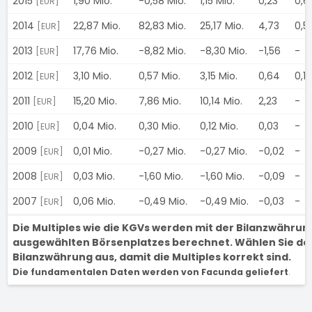
2015
1,90 Mio.
-0,58 Mio.
1,15 Mio.
0,23
0,6
[EUR]
2014
22,87 Mio.
82,83 Mio.
25,17 Mio.
4,73
0,5
[EUR]
2013
17,76 Mio.
-8,82 Mio.
-8,30 Mio.
-1,56
-
[EUR]
2012
3,10 Mio.
0,57 Mio.
3,15 Mio.
0,64
0,1
[EUR]
2011
15,20 Mio.
7,86 Mio.
10,14 Mio.
2,23
-
[EUR]
2010
0,04 Mio.
0,30 Mio.
0,12 Mio.
0,03
-
[EUR]
2009
0,01 Mio.
-0,27 Mio.
-0,27 Mio.
-0,02
-
[EUR]
2008
0,03 Mio.
-1,60 Mio.
-1,60 Mio.
-0,09
-
[EUR]
2007
0,06 Mio.
-0,49 Mio.
-0,49 Mio.
-0,03
-
[EUR]
Die Multiples wie die KGVs werden mit der Bilanzwähru
ausgewählten Börsenplatzes berechnet. Wählen Sie den
Bilanzwährung aus, damit die Multiples korrekt sind.
Die fundamentalen Daten werden von Facunda geliefert
.