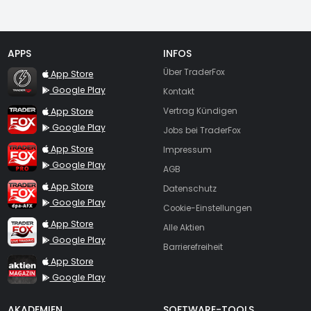
APPS
INFOS
TraderFox Flash
Über TraderFox
App Store
Google Play
Kontakt
TraderFox App
App Store
Vertrag Kündigen
Google Play
Jobs bei TraderFox
TraderFox Pro
App Store
Impressum
Google Play
AGB
TraderFox dpa-AFX ProFeed
App Store
Datenschutz
Google Play
Cookie-Einstellungen
TraderFox Live Trading
App Store
Alle Aktien
Google Play
Barrierefreiheit
TraderFox aktien Magazin
App Store
Google Play
AKADEMIEN
SOFTWARE-TOOLS