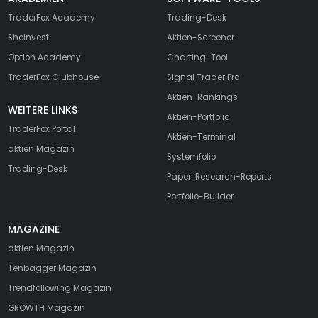
TraderFox Academy
Trading-Desk
SheInvest
Aktien-Screener
Option Academy
Charting-Tool
TraderFox Clubhouse
Signal Trader Pro
Aktien-Rankings
WEITERE LINKS
Aktien-Portfolio
TraderFox Portal
Aktien-Terminal
aktien Magazin
Systemfolio
Trading-Desk
Paper: Research-Reports
Portfolio-Builder
MAGAZINE
aktien
Magazin
Tenbagger Magazin
Trendfollowing Magazin
GROWTH
Magazin