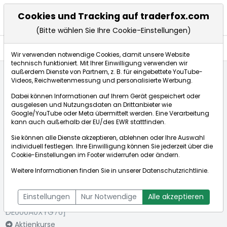
Cookies und Tracking auf traderfox.com
(Bitte wählen Sie Ihre Cookie-Einstellungen)
Aktien
Wir verwenden notwendige Cookies, damit unsere Website
technisch funktioniert. Mit Ihrer Einwilligung verwenden wir
außerdem Dienste von Partnern, z. B. für eingebettete YouTube-
Videos, Reichweitenmessung und personalisierte Werbung.
Startseite
Aktien
Deutsche Rohstoff AG
Dabei können Informationen auf Ihrem Gerät gespeichert oder
Fundamentaldaten
ausgelesen und Nutzungsdaten an Drittanbieter wie
Google/YouTube oder Meta übermittelt werden. Eine Verarbeitung
kann auch außerhalb der EU/des EWR stattfinden.
Börse:
Sie können alle Dienste akzeptieren, ablehnen oder Ihre Auswahl
individuell festlegen. Ihre Einwilligung können Sie jederzeit über die
Cookie-Einstellungen
im Footer widerrufen oder ändern.
Weitere Informationen finden Sie in unserer
Datenschutzrichtlinie
.
Deutsche
84,250€
+3,25%
Rohstoff AG
Echtzeit-Aktienkurs Deutsche Rohstoff AG
Einstellungen
Nur Notwendige
Alle akzeptieren
[WKN: A0XYG7 | ISIN:
Bid:
83,600€
Ask:
84,900€
DE000A0XYG76]
Aktienkurse