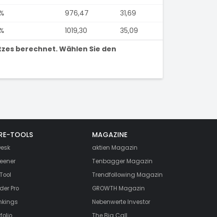
7%
976,47
31,69
7%
1019,30
35,09
tzes berechnet. Wählen Sie den
RE-TOOLS
MAGAZINE
esk
aktien
Magazin
eener
Tenbagger Magazin
Tool
Trendfollowing Magazin
der Pro
GROWTH
Magazin
nkings
Nebenwerte Investor
folio
The Big Call