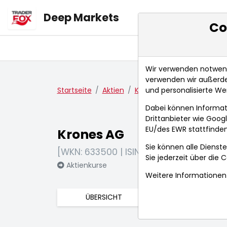
Deep Markets
Co
Übersicht
Ma
Wir verwenden notwendi
verwenden wir außerde
und personalisierte We
Startseite
Aktien
Krones AG
Fundamenta
Dabei können Informat
Drittanbieter wie Goo
EU/des EWR stattfinden
Krones AG
Sie können alle Dienste
[WKN: 633500 | ISIN: DE0006335003]
Sie jederzeit über die
C
Aktienkurse
Weitere Informationen 
ÜBERSICHT
FUNDAMENTA