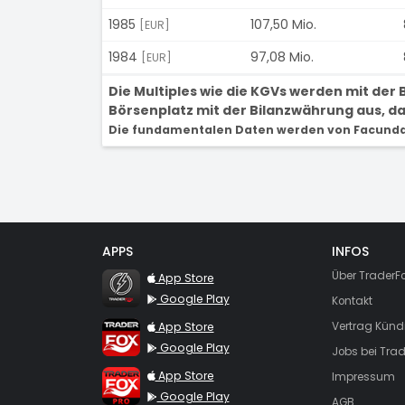
1985
107,50 Mio.
[EUR]
1984
97,08 Mio.
[EUR]
Die Multiples wie die KGVs werden mit de
Börsenplatz mit der Bilanzwährung aus, dam
Die fundamentalen Daten werden von Facunda 
APPS
INFOS
TraderFox Flash
Über TraderF
App Store
Google Play
Kontakt
TraderFox App
App Store
Vertrag Künd
Google Play
Jobs bei Trad
TraderFox Pro
App Store
Impressum
Google Play
AGB