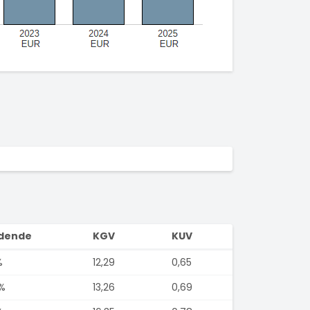
idende
KGV
KUV
%
12,29
0,65
%
13,26
0,69