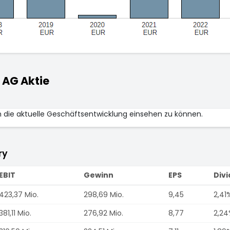
AG Aktie
m die aktuelle Geschäftsentwicklung einsehen zu können.
ry
EBIT
Gewinn
EPS
Div
423,37 Mio.
298,69 Mio.
9,45
2,41
381,11 Mio.
276,92 Mio.
8,77
2,24