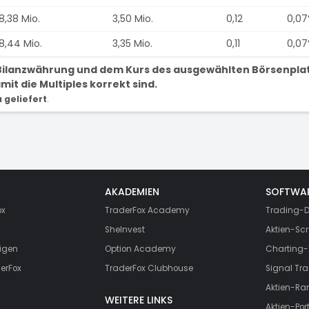
8,38 Mio.
3,50 Mio.
0,12
0,0
8,44 Mio.
3,35 Mio.
0,11
0,0
r Bilanzwährung und dem Kurs des ausgewählten Börsenpla
it die Multiples korrekt sind.
geliefert
.
AKADEMIEN
SOFTWA
ox
TraderFox Academy
Trading-D
SheInvest
Aktien-Scr
igen
Option Academy
Charting-
erFox
TraderFox Clubhouse
Signal Tra
Aktien-Ra
WEITERE LINKS
Aktien-Port