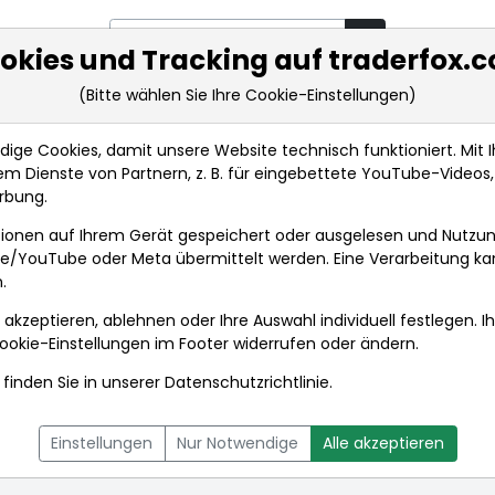
okies und Tracking auf traderfox.
(Bitte wählen Sie Ihre Cookie-Einstellungen)
rkt-Analysen
Market Tools
Realtimekurse
Nachrichten
ge Cookies, damit unsere Website technisch funktioniert. Mit Ih
m Dienste von Partnern, z. B. für eingebettete YouTube-Video
rbung.
ldaten
ionen auf Ihrem Gerät gespeichert oder ausgelesen und Nutzu
gle/YouTube oder Meta übermittelt werden. Eine Verarbeitung k
.
 akzeptieren, ablehnen oder Ihre Auswahl individuell festlegen. I
ookie-Einstellungen
im Footer widerrufen oder ändern.
finden Sie in unserer
Datenschutzrichtlinie
.
L
NACHRICHTEN
CHARTTOOL
Einstellungen
Nur Notwendige
Alle akzeptieren