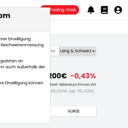
Trading-Desk
com
Anlagetrends
rer Einwilligung
s, Reichweitenmessung
Börse:
ngsdaten an
ann auch außerhalb der
116,200€
-0,43%
hre Einwilligung können
Echtzeit-Aktienkurs Krones AG
Bid:
116,000€
Ask:
116,400€
TRENDS
KURSE