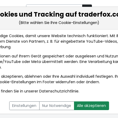
okies und Tracking auf traderfox.
(Bitte wählen Sie Ihre Cookie-Einstellungen)
rkt-Analysen
Market Tools
Realtimekurse
Nachrichten
ge Cookies, damit unsere Website technisch funktioniert. Mit Ih
m Dienste von Partnern, z. B. für eingebettete YouTube-Video
rbung.
N.V.
ionen auf Ihrem Gerät gespeichert oder ausgelesen und Nutzu
gle/YouTube oder Meta übermittelt werden. Eine Verarbeitung k
.
 N.V.
 akzeptieren, ablehnen oder Ihre Auswahl individuell festlegen. I
ookie-Einstellungen
im Footer widerrufen oder ändern.
finden Sie in unserer
Datenschutzrichtlinie
.
L
NACHRICHTEN
CHARTTOOL
Einstellungen
Nur Notwendige
Alle akzeptieren