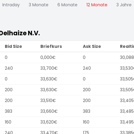
Intraday
3 Monate
6 Monate
12 Monate
3 Jahre
Delhaize N.V.
Bid Size
Briefkurs
Ask Size
Realt
0
0,000€
0
30,08
240
33,700€
240
33,53
0
33,630€
0
33,50
200
33,630€
200
33,50
200
33,510€
200
33,40
383
33,660€
383
33,48
160
33,620€
160
33,49
240
33,470€
175
33,38