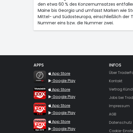
den etwa 60 % des Konzernumsatzes entfallen, 
Maine bis Georgia und umfasst Marken wie Stop
Mittel- und Südosteuropa, einschließlich der 
Nummer eins bzw. die Nummer zwei.
APPS
INFOS
TraderFox Flash
Über TraderF
App Store
Google Play
Kontakt
TraderFox App
App Store
Vertrag Künd
Google Play
Jobs bei Trad
TraderFox Pro
App Store
Impressum
Google Play
AGB
TraderFox dpa-AFX ProFeed
App Store
Datenschutz
Google Play
Cookie-Einst