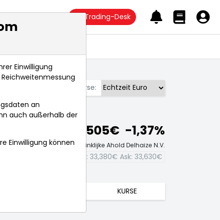
Trading-Desk
com
Anlagetrends
rer Einwilligung
s, Reichweitenmessung
Börse:
ngsdaten an
ann auch außerhalb der
33,505€
-1,37%
hre Einwilligung können
Echtzeit-Aktienkurs Koninklijke Ahold Delhaize N.V.
Bid:
33,380€
Ask:
33,630€
TRENDS
KURSE