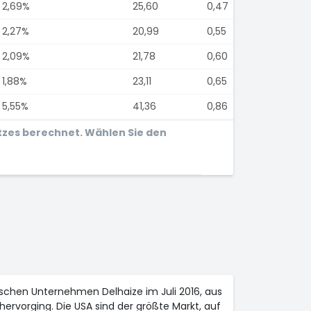
2,69%
25,60
0,47
2,27%
20,99
0,55
2,09%
21,78
0,60
1,88%
23,11
0,65
5,55%
41,36
0,86
tzes berechnet. Wählen Sie den
schen Unternehmen Delhaize im Juli 2016, aus
ervorging. Die USA sind der größte Markt, auf