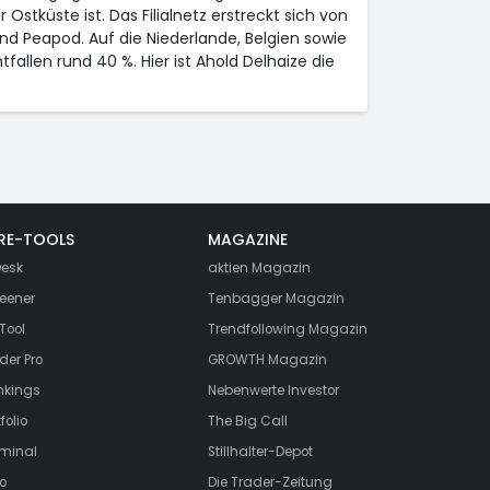
tküste ist. Das Filialnetz erstreckt sich von
nd Peapod. Auf die Niederlande, Belgien sowie
allen rund 40 %. Hier ist Ahold Delhaize die
RE-TOOLS
MAGAZINE
esk
aktien
Magazin
eener
Tenbagger Magazin
Tool
Trendfollowing Magazin
der Pro
GROWTH
Magazin
nkings
Nebenwerte Investor
folio
The Big Call
rminal
Stillhalter-Depot
o
Die Trader-Zeitung