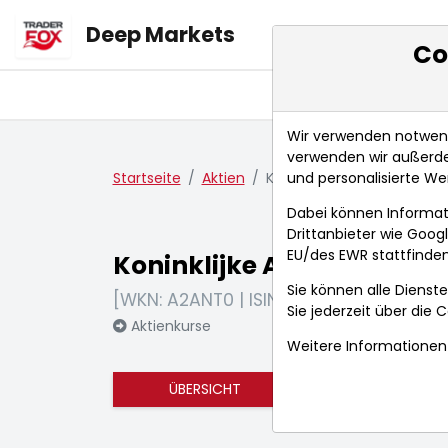
Deep Markets
Co
Übersicht
Ma
Wir verwenden notwendi
verwenden wir außerde
und personalisierte We
Startseite
Aktien
Koninklijke Ahold Delhaize 
Dabei können Informat
Drittanbieter wie Goo
EU/des EWR stattfinden
Koninklijke Ahold Delhaize
Sie können alle Dienste
[WKN: A2ANT0 | ISIN: NL0011794037]
Sie jederzeit über die
C
Aktienkurse
Weitere Informationen 
ÜBERSICHT
FUNDAMENTA