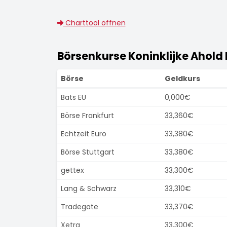
Charttool öffnen
Börsenkurse Koninklijke Ahold 
Börse
Geldkurs
Bats EU
0,000€
Börse Frankfurt
33,360€
Echtzeit Euro
33,380€
Börse Stuttgart
33,380€
gettex
33,300€
Lang & Schwarz
33,310€
Tradegate
33,370€
Xetra
33,300€