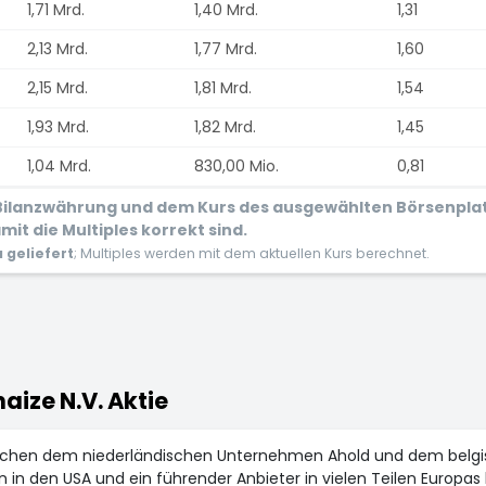
1,71 Mrd.
1,40 Mrd.
1,31
2,13 Mrd.
1,77 Mrd.
1,60
2,15 Mrd.
1,81 Mrd.
1,54
1,93 Mrd.
1,82 Mrd.
1,45
1,04 Mrd.
830,00 Mio.
0,81
r Bilanzwährung und dem Kurs des ausgewählten Börsenpla
it die Multiples korrekt sind.
geliefert
; Multiples werden mit dem aktuellen Kurs berechnet.
haize N.V. Aktie
zwischen dem niederländischen Unternehmen Ahold und dem belgi
n den USA und ein führender Anbieter in vielen Teilen Europas h