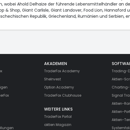
wobei Ahold Delhaize der führende Lebensmittelhändler an der Os
 & Shop, Giant Carlisle, Giant Landover, Food Lion, Hannaford u
Tschechischen Republik, Griechenland, Rumänien und Serbien, entf
AKADEMIEN
SOFTWA
ox
TraderFox Academy
Trading-D
SheInvest
Aktien-Scr
igen
Option Academy
Charting-
erFox
TraderFox Clubhouse
Signal Tra
Aktien-Ra
WEITERE LINKS
Aktien-Port
TraderFox Portal
Aktien-Te
aktien Magazin
ellungen
Systemfoli