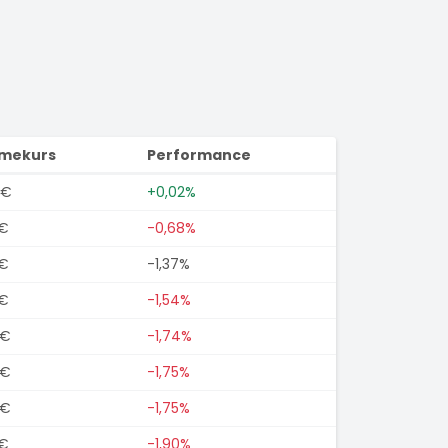
imekurs
Performance
8€
+0,02%
0€
-0,68%
5€
-1,37%
5€
-1,54%
5€
-1,74%
5€
-1,75%
5€
-1,75%
5€
-1,90%