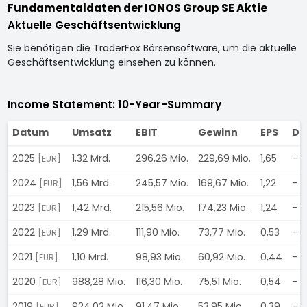
Fundamentaldaten der IONOS Group SE Aktie
Aktuelle Geschäftsentwicklung
Sie benötigen die TraderFox Börsensoftware, um die aktuelle
Geschäftsentwicklung einsehen zu können.
Income Statement: 10-Year-Summary
Datum
Umsatz
EBIT
Gewinn
EPS
Di
2025
1,32 Mrd.
296,26 Mio.
229,69 Mio.
1,65
-
[EUR]
2024
1,56 Mrd.
245,57 Mio.
169,67 Mio.
1,22
-
[EUR]
2023
1,42 Mrd.
215,56 Mio.
174,23 Mio.
1,24
-
[EUR]
2022
1,29 Mrd.
111,90 Mio.
73,77 Mio.
0,53
-
[EUR]
2021
1,10 Mrd.
98,93 Mio.
60,92 Mio.
0,44
-
[EUR]
2020
988,28 Mio.
116,30 Mio.
75,51 Mio.
0,54
-
[EUR]
2019
924,02 Mio.
91,47 Mio.
53,95 Mio.
0,39
-
[EUR]