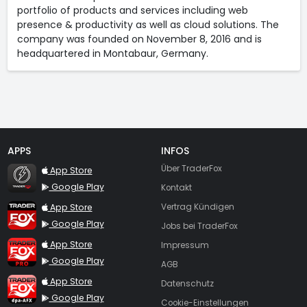
portfolio of products and services including web
presence & productivity as well as cloud solutions. The
company was founded on November 8, 2016 and is
headquartered in Montabaur, Germany.
APPS
INFOS
TraderFox Flash
Über TraderFox
App Store
Google Play
Kontakt
TraderFox App
App Store
Vertrag Kündigen
Google Play
Jobs bei TraderFox
TraderFox Pro
App Store
Impressum
Google Play
AGB
TraderFox dpa-AFX ProFeed
App Store
Datenschutz
Google Play
Cookie-Einstellungen