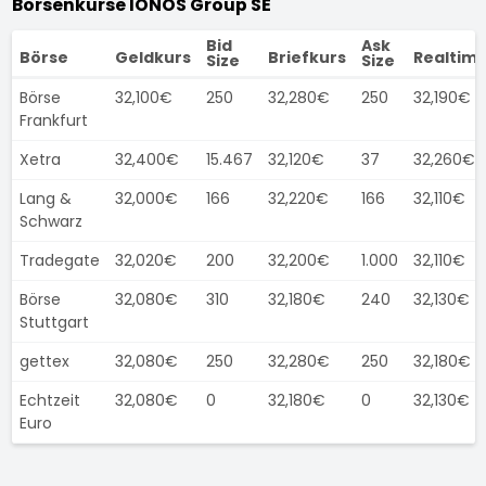
Börsenkurse IONOS Group SE
Bid
Ask
Börse
Geldkurs
Briefkurs
Realtim
Size
Size
Börse
32,100€
250
32,280€
250
32,190€
Frankfurt
Xetra
32,400€
15.467
32,120€
37
32,260€
Lang &
32,000€
166
32,220€
166
32,110€
Schwarz
Tradegate
32,020€
200
32,200€
1.000
32,110€
Börse
32,080€
310
32,180€
240
32,130€
Stuttgart
gettex
32,080€
250
32,280€
250
32,180€
Echtzeit
32,080€
0
32,180€
0
32,130€
Euro