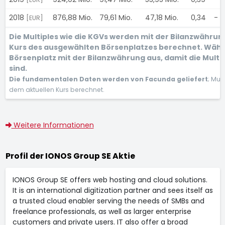
2018
876,88 Mio.
79,61 Mio.
47,18 Mio.
0,34
-
[EUR]
Die Multiples wie die KGVs werden mit der Bilanzwähru
Kurs des ausgewählten Börsenplatzes berechnet. Wähl
Börsenplatz mit der Bilanzwährung aus, damit die Multi
sind.
Die fundamentalen Daten werden von Facunda geliefert
; Mul
dem aktuellen Kurs berechnet.
Weitere Informationen
Profil der IONOS Group SE Aktie
IONOS Group SE offers web hosting and cloud solutions.
It is an international digitization partner and sees itself as
a trusted cloud enabler serving the needs of SMBs and
freelance professionals, as well as larger enterprise
customers and private users. IT also offer a broad