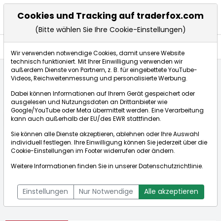
Cookies und Tracking auf traderfox.com
(Bitte wählen Sie Ihre Cookie-Einstellungen)
Aktien
Wir verwenden notwendige Cookies, damit unsere Website
technisch funktioniert. Mit Ihrer Einwilligung verwenden wir
außerdem Dienste von Partnern, z. B. für eingebettete YouTube-
Videos, Reichweitenmessung und personalisierte Werbung.
Startseite
Aktien
IONOS Group SE
Dabei können Informationen auf Ihrem Gerät gespeichert oder
ausgelesen und Nutzungsdaten an Drittanbieter wie
Google/YouTube oder Meta übermittelt werden. Eine Verarbeitung
Börse:
kann auch außerhalb der EU/des EWR stattfinden.
Sie können alle Dienste akzeptieren, ablehnen oder Ihre Auswahl
individuell festlegen. Ihre Einwilligung können Sie jederzeit über die
Cookie-Einstellungen
im Footer widerrufen oder ändern.
IONOS Group SE
32,130€
+6,46%
Weitere Informationen finden Sie in unserer
Datenschutzrichtlinie
.
Echtzeit-Aktienkurs IONOS Group SE
[WKN: A3E00M | ISIN:
Bid:
32,080€
Ask:
32,180€
DE000A3E00M1]
Einstellungen
Nur Notwendige
Alle akzeptieren
Aktienkurse