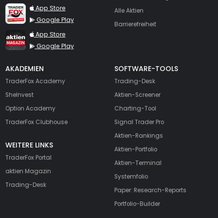
TraderFox Live Trading
App Store
Alle Aktien
Google Play
Barrierefreiheit
TraderFox aktien Magazin
App Store
Google Play
AKADEMIEN
SOFTWARE-TOOLS
TraderFox Academy
Trading-Desk
SheInvest
Aktien-Screener
Option Academy
Charting-Tool
TraderFox Clubhouse
Signal Trader Pro
Aktien-Rankings
WEITERE LINKS
Aktien-Portfolio
TraderFox Portal
Aktien-Terminal
aktien Magazin
Systemfolio
Trading-Desk
Paper: Research-Reports
Portfolio-Builder