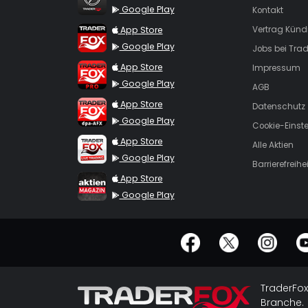
Google Play
Kontakt
TraderFox App
App Store
Vertrag Künd
Google Play
Jobs bei Trad
TraderFox Pro
App Store
Impressum
Google Play
AGB
TraderFox dpa-AFX ProFeed
App Store
Datenschutz
Google Play
Cookie-Einst
TraderFox Live Trading
App Store
Alle Aktien
Google Play
Barrierefreihei
TraderFox aktien Magazin
App Store
Google Play
offizielle Social Media-Accounts
TraderFox
Branche.