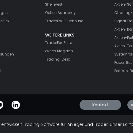
SheInvest
Aktien-Scr
igen
Option Academy
Charting-
erFox
TraderFox Clubhouse
Signal Tra
Aktien-Ra
WEITERE LINKS
Aktien-Port
TraderFox Portal
Aktien-Te
aktien Magazin
ellungen
Systemfoli
Trading-Desk
Paper: Re
t
Portfolio-B
Kontakt
V
 entwickelt Trading-Software für Anleger und Trader. Unser Echt