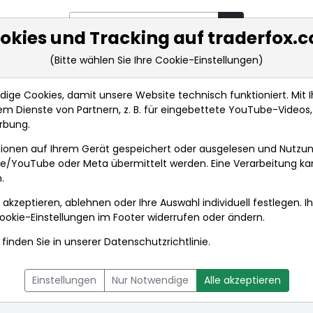
okies und Tracking auf traderfox.
(Bitte wählen Sie Ihre Cookie-Einstellungen)
rkt-Analysen
Market Tools
Realtimekurse
Nachrichten
ge Cookies, damit unsere Website technisch funktioniert. Mit Ih
m Dienste von Partnern, z. B. für eingebettete YouTube-Video
rbung.
ionen auf Ihrem Gerät gespeichert oder ausgelesen und Nutzu
gle/YouTube oder Meta übermittelt werden. Eine Verarbeitung k
.
 akzeptieren, ablehnen oder Ihre Auswahl individuell festlegen. I
ookie-Einstellungen
im Footer widerrufen oder ändern.
finden Sie in unserer
Datenschutzrichtlinie
.
L
NACHRICHTEN
CHARTTOOL
Einstellungen
Nur Notwendige
Alle akzeptieren