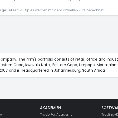
geliefert
; Multiples werden mit dem aktuellen Kurs berechnet.
company. The firm's portfolio consists of retail, office and indust
estern Cape, Kwazulu Natal, Eastern Cape, Limpopo, Mpumalanga
07 and is headquartered in Johannesburg, South Africa.
AKADEMIEN
SOFTWA
ox
TraderFox Academy
Trading-D