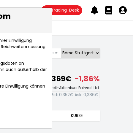
Trading-Desk
com
Anlagetrends
rer Einwilligung
s, Reichweitenmessung
Börse:
ngsdaten an
ann auch außerhalb der
0,369€
-1,86%
hre Einwilligung können
Echtzeit-Aktienkurs Fairvest Ltd.
Bid:
0,352€
Ask:
0,386€
TRENDS
KURSE