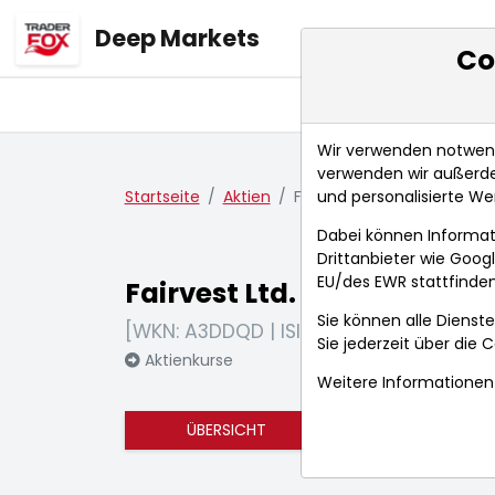
Deep Markets
Co
Übersicht
Ma
Wir verwenden notwendi
verwenden wir außerde
und personalisierte We
Startseite
Aktien
Fairvest Ltd.
Dabei können Informat
Drittanbieter wie Goo
EU/des EWR stattfinden
Fairvest Ltd.
Sie können alle Dienste
[WKN: A3DDQD | ISIN: ZAE000304796]
Sie jederzeit über die
C
Aktienkurse
Weitere Informationen 
ÜBERSICHT
FUNDAMENTA