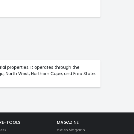
rial properties. It operates through the
, North West, Northern Cape, and Free State.
RE-TOOLS
MAGAZINE
esk
aktien
Magazin