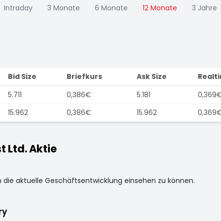
Intraday
3 Monate
6 Monate
12 Monate
3 Jahre
Bid Size
Briefkurs
Ask Size
Realt
5.711
0,386€
5.181
0,369
15.962
0,386€
15.962
0,369
 Ltd. Aktie
m die aktuelle Geschäftsentwicklung einsehen zu können.
ry