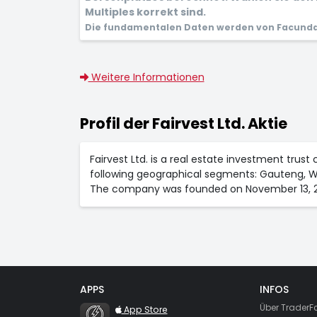
Multiples korrekt sind.
Die fundamentalen Daten werden von Facunda 
Weitere Informationen
Profil der Fairvest Ltd. Aktie
Fairvest Ltd. is a real estate investment trust 
following geographical segments: Gauteng, W
The company was founded on November 13, 20
APPS
INFOS
TraderFox Flash
Über TraderF
App Store