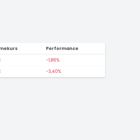
imekurs
Performance
€
-1,86%
€
-3,40%