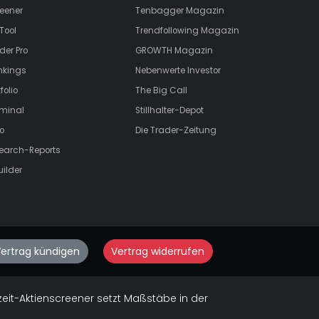
eener
Tenbagger Magazin
Tool
Trendfollowing Magazin
der Pro
GROWTH
Magazin
nkings
Nebenwerte Investor
folio
The Big Call
rminal
Stillhalter-Depot
o
Die Trader-Zeitung
search-Reports
uilder
ertrag kündigen
Vertrag widerrufen
zeit-Aktienscreener setzt Maßstäbe in der