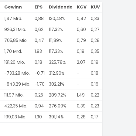
Gewinn
EPS
Dividende
KGV
KUV
1,47 Mrd.
0,88
130,48%
0,42
0,33
926,31 Mio.
0,62
117,32%
0,60
0,27
705,85 Mio.
0,47
111,89%
0,79
0,28
1,70 Mrd.
1,93
117,33%
0,19
0,35
181,20 Mio.
0,18
325,78%
2,07
0,19
-733,28 Mio.
-0,71
312,90%
-
0,18
-843,29 Mio.
-1,70
302,21%
-
0,16
111,97 Mio.
0,25
289,72%
1,49
0,22
422,35 Mio.
0,94
276,09%
0,39
0,23
199,03 Mio.
1,30
391,14%
0,28
0,17