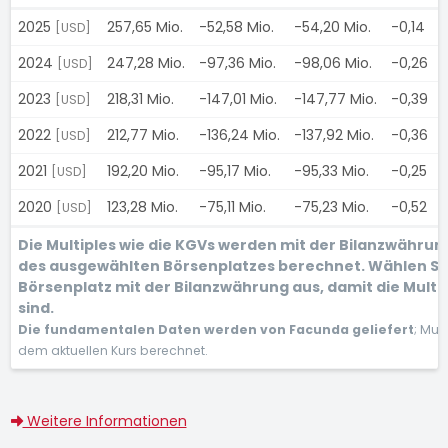
2025
257,65 Mio.
-52,58 Mio.
-54,20 Mio.
-0,14
[USD]
2024
247,28 Mio.
-97,36 Mio.
-98,06 Mio.
-0,26
[USD]
2023
218,31 Mio.
-147,01 Mio.
-147,77 Mio.
-0,39
[USD]
2022
212,77 Mio.
-136,24 Mio.
-137,92 Mio.
-0,36
[USD]
2021
192,20 Mio.
-95,17 Mio.
-95,33 Mio.
-0,25
[USD]
2020
123,28 Mio.
-75,11 Mio.
-75,23 Mio.
-0,52
[USD]
Die Multiples wie die KGVs werden mit der Bilanzwähru
des ausgewählten Börsenplatzes berechnet. Wählen Si
Börsenplatz mit der Bilanzwährung aus, damit die Multi
sind.
Die fundamentalen Daten werden von Facunda geliefert
; Mul
dem aktuellen Kurs berechnet.
Weitere Informationen