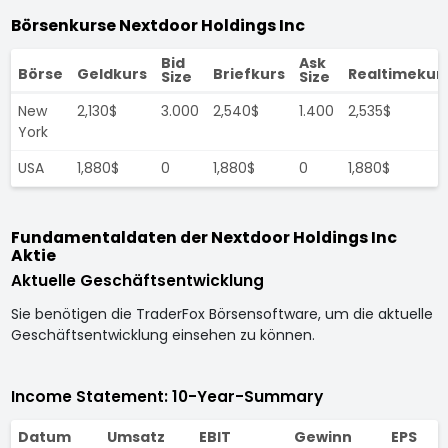
Börsenkurse Nextdoor Holdings Inc
Bid
Ask
Börse
Geldkurs
Briefkurs
Realtimekur
Size
Size
New
2,130$
3.000
2,540$
1.400
2,535$
York
USA
1,880$
0
1,880$
0
1,880$
Fundamentaldaten der Nextdoor Holdings Inc
Aktie
Aktuelle Geschäftsentwicklung
Sie benötigen die TraderFox Börsensoftware, um die aktuelle
Geschäftsentwicklung einsehen zu können.
Income Statement: 10-Year-Summary
Datum
Umsatz
EBIT
Gewinn
EPS