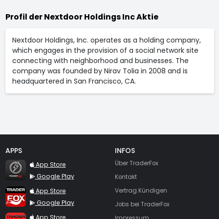
Profil der Nextdoor Holdings Inc Aktie
Nextdoor Holdings, Inc. operates as a holding company,
which engages in the provision of a social network site
connecting with neighborhood and businesses. The
company was founded by Nirav Tolia in 2008 and is
headquartered in San Francisco, CA.
APPS
INFOS
TraderFox Flash
Über TraderFox
App Store
Google Play
Kontakt
TraderFox App
App Store
Vertrag Kündigen
Google Play
Jobs bei TraderFox
TraderFox Pro
App Store
Impressum