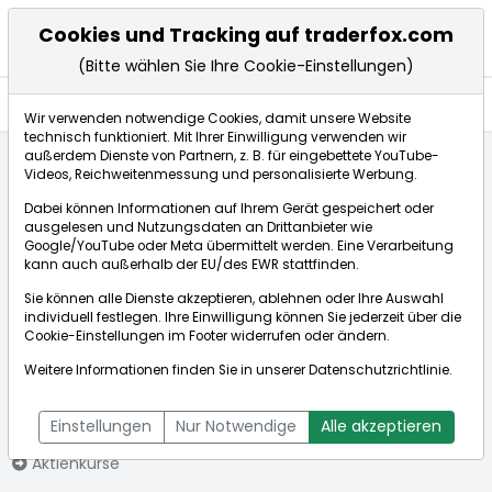
Cookies und Tracking auf traderfox.com
(Bitte wählen Sie Ihre Cookie-Einstellungen)
Aktien
Wir verwenden notwendige Cookies, damit unsere Website
technisch funktioniert. Mit Ihrer Einwilligung verwenden wir
außerdem Dienste von Partnern, z. B. für eingebettete YouTube-
Videos, Reichweitenmessung und personalisierte Werbung.
Startseite
Aktien
Nextdoor Holdings Inc
Dabei können Informationen auf Ihrem Gerät gespeichert oder
ausgelesen und Nutzungsdaten an Drittanbieter wie
Google/YouTube oder Meta übermittelt werden. Eine Verarbeitung
Börse:
kann auch außerhalb der EU/des EWR stattfinden.
Sie können alle Dienste akzeptieren, ablehnen oder Ihre Auswahl
individuell festlegen. Ihre Einwilligung können Sie jederzeit über die
Cookie-Einstellungen
im Footer widerrufen oder ändern.
Nextdoor
1,880$
+0,53%
Weitere Informationen finden Sie in unserer
Datenschutzrichtlinie
.
Holdings Inc
Echtzeit-Aktienkurs Nextdoor Holdings Inc
[ISIN:
Bid:
1,880$
Ask:
1,880$
Einstellungen
Nur Notwendige
Alle akzeptieren
US65345M1080]
Aktienkurse