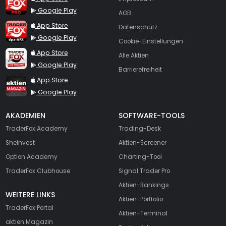
Google Play
AGB
TraderFox dpa-AFX ProFeed
App Store
Datenschutz
Google Play
Cookie-Einstellungen
TraderFox Live Trading
App Store
Alle Aktien
Google Play
Barrierefreiheit
TraderFox aktien Magazin
App Store
Google Play
AKADEMIEN
SOFTWARE-TOOLS
TraderFox Academy
Trading-Desk
SheInvest
Aktien-Screener
Option Academy
Charting-Tool
TraderFox Clubhouse
Signal Trader Pro
Aktien-Rankings
WEITERE LINKS
Aktien-Portfolio
TraderFox Portal
Aktien-Terminal
aktien Magazin