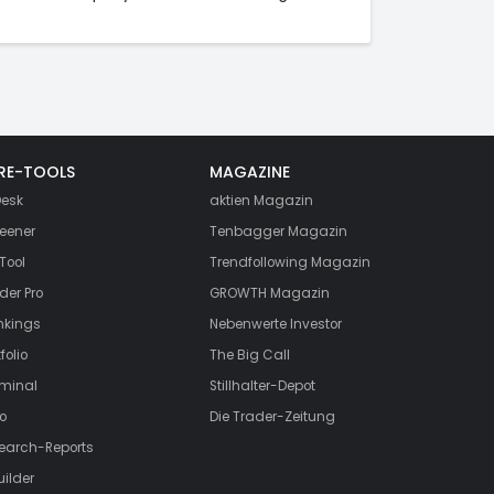
RE-TOOLS
MAGAZINE
esk
aktien
Magazin
eener
Tenbagger Magazin
Tool
Trendfollowing Magazin
der Pro
GROWTH
Magazin
nkings
Nebenwerte Investor
folio
The Big Call
rminal
Stillhalter-Depot
o
Die Trader-Zeitung
search-Reports
uilder