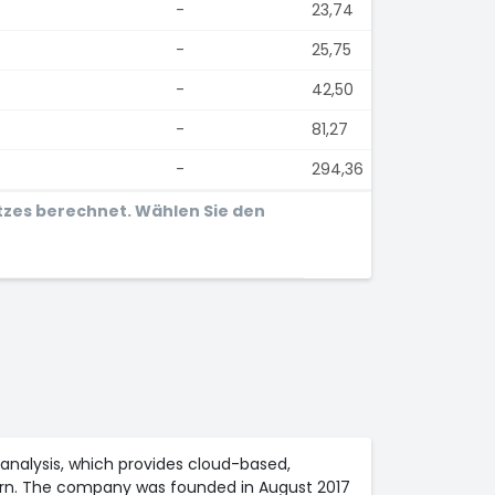
-
23,74
-
25,75
-
42,50
-
81,27
-
294,36
tzes berechnet. Wählen Sie den
a analysis, which provides cloud-based,
rewarn. The company was founded in August 2017