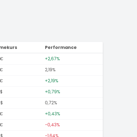
imekurs
Performance
0€
+2,67%
0€
2,19%
0€
+2,19%
$
+0,79%
3$
0,72%
0€
+0,43%
0€
-0,43%
0$
-1,64%