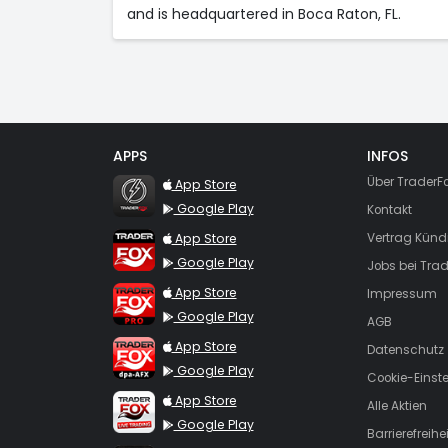
and is headquartered in Boca Raton, FL.
APPS
INFOS
TraderFox Flash
Über TraderF
App Store
Google Play
Kontakt
TraderFox App
App Store
Vertrag Künd
Google Play
Jobs bei Trad
TraderFox Pro
App Store
Impressum
Google Play
AGB
TraderFox dpa-AFX ProFeed
App Store
Datenschutz
Google Play
Cookie-Einst
TraderFox Live Trading
App Store
Alle Aktien
Google Play
Barrierefreihei