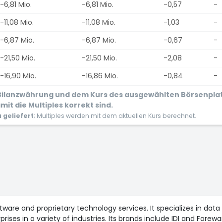
-6,81 Mio.
-6,81 Mio.
-0,57
-
-11,08 Mio.
-11,08 Mio.
-1,03
-
-6,87 Mio.
-6,87 Mio.
-0,67
-
-21,50 Mio.
-21,50 Mio.
-2,08
-
-16,90 Mio.
-16,86 Mio.
-0,84
-
r Bilanzwährung und dem Kurs des ausgewählten Börsenpla
it die Multiples korrekt sind.
geliefert
; Multiples werden mit dem aktuellen Kurs berechnet.
ftware and proprietary technology services. It specializes in dat
rprises in a variety of industries. Its brands include IDI and Fo