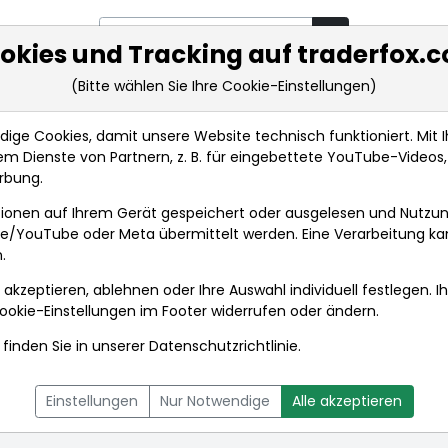
okies und Tracking auf traderfox.
(Bitte wählen Sie Ihre Cookie-Einstellungen)
rkt-Analysen
Market Tools
Realtimekurse
Nachrichten
ge Cookies, damit unsere Website technisch funktioniert. Mit Ih
m Dienste von Partnern, z. B. für eingebettete YouTube-Video
rbung.
ionen auf Ihrem Gerät gespeichert oder ausgelesen und Nutzu
gle/YouTube oder Meta übermittelt werden. Eine Verarbeitung k
.
 akzeptieren, ablehnen oder Ihre Auswahl individuell festlegen. I
ookie-Einstellungen
im Footer widerrufen oder ändern.
finden Sie in unserer
Datenschutzrichtlinie
.
L
NACHRICHTEN
CHARTTOOL
Einstellungen
Nur Notwendige
Alle akzeptieren