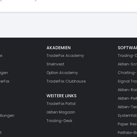
AKADEMIEN
SOFTWA
ox
TraderFox Academy
Trading-D
SheInvest
Aktien-Scr
igen
Option Academy
Charting-
erFox
TraderFox Clubhouse
Signal Tra
Aktien-Ra
WEITERE LINKS
Aktien-Port
TraderFox Portal
Aktien-Te
aktien Magazin
ellungen
Systemfoli
Trading-Desk
Paper: Re
t
Portfolio-B