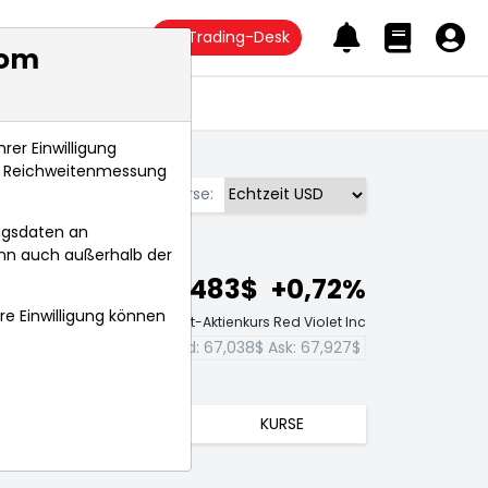
Trading-Desk
com
Anlagetrends
rer Einwilligung
s, Reichweitenmessung
Börse:
ngsdaten an
ann auch außerhalb der
67,483$
+0,72%
hre Einwilligung können
Echtzeit-Aktienkurs Red Violet Inc
Bid:
67,038$
Ask:
67,927$
TRENDS
KURSE