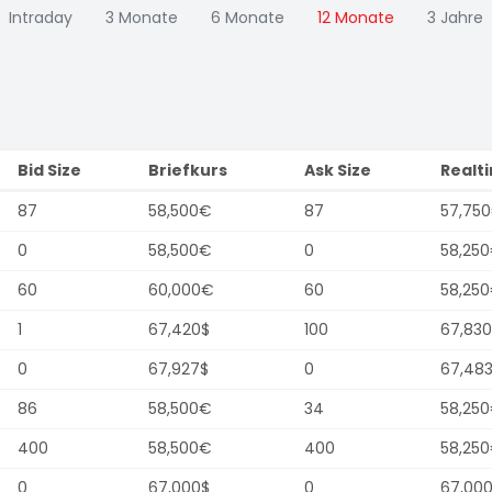
Intraday
3 Monate
6 Monate
12 Monate
3 Jahre
Bid Size
Briefkurs
Ask Size
Realt
87
58,500€
87
57,75
0
58,500€
0
58,25
60
60,000€
60
58,25
1
67,420$
100
67,830
0
67,927$
0
67,48
86
58,500€
34
58,25
400
58,500€
400
58,25
0
67,000$
0
67,00