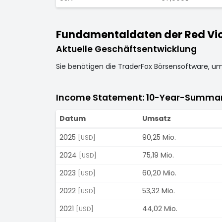
Fundamentaldaten der Red Viol
Aktuelle Geschäftsentwicklung
Sie benötigen die TraderFox Börsensoftware, u
Income Statement: 10-Year-Summa
Datum
Umsatz
2025
90,25 Mio.
[USD]
2024
75,19 Mio.
[USD]
2023
60,20 Mio.
[USD]
2022
53,32 Mio.
[USD]
2021
44,02 Mio.
[USD]