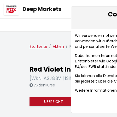
Deep Markets
Co
Übersicht
Ma
Wir verwenden notwendi
verwenden wir außerde
und personalisierte We
Startseite
Aktien
Red Violet Inc
Dabei können Informat
Drittanbieter wie Goo
EU/des EWR stattfinden
Red Violet Inc
Sie können alle Dienste
[WKN: A2JGBV | ISIN: US75704L1044]
Sie jederzeit über die
C
Aktienkurse
Weitere Informationen 
ÜBERSICHT
FUNDAMENTA