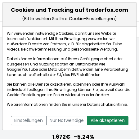
Cookies und Tracking auf traderfox.com
(Bitte wählen Sie Ihre Cookie-Einstellungen)
Aktien
Wir verwenden notwendige Cookies, damit unsere Website
technisch funktioniert. Mit Ihrer Einwilligung verwenden wir
außerdem Dienste von Partnern, z. B. für eingebettete YouTube-
Videos, Reichweitenmessung und personalisierte Werbung.
Startseite
Aktien
paragon GmbH & Co. KGaA
Dabei können Informationen auf Ihrem Gerät gespeichert oder
Fundamentaldaten
ausgelesen und Nutzungsdaten an Drittanbieter wie
Google/YouTube oder Meta übermittelt werden. Eine Verarbeitung
kann auch außerhalb der EU/des EWR stattfinden.
Börse:
Sie können alle Dienste akzeptieren, ablehnen oder Ihre Auswahl
individuell festlegen. Ihre Einwilligung können Sie jederzeit über die
Cookie-Einstellungen
im Footer widerrufen oder ändern.
Weitere Informationen finden Sie in unserer
Datenschutzrichtlinie
.
paragon GmbH & Co. KGaA
[WKN: 555869 | ISIN: DE0005558696]
Einstellungen
Nur Notwendige
Alle akzeptieren
Aktienkurse
1,672€
-5,24%