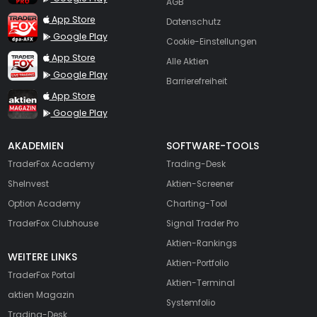
AGB
TraderFox dpa-AFX ProFeed
App Store
Datenschutz
Google Play
Cookie-Einstellungen
TraderFox Live Trading
App Store
Alle Aktien
Google Play
Barrierefreiheit
TraderFox aktien Magazin
App Store
Google Play
AKADEMIEN
SOFTWARE-TOOLS
TraderFox Academy
Trading-Desk
SheInvest
Aktien-Screener
Option Academy
Charting-Tool
TraderFox Clubhouse
Signal Trader Pro
Aktien-Rankings
WEITERE LINKS
Aktien-Portfolio
TraderFox Portal
Aktien-Terminal
aktien Magazin
Systemfolio
Trading-Desk