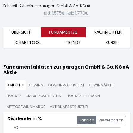
Echtzeit-Aktienkurs paragon GmbH & Co. KGaA
Bid:
1,575€
Ask:
1,770€
ÜBERSICHT
FUNDAMENTAL
NACHRICHTEN
CHARTTOOL
TRENDS
KURSE
Fundamentaldaten zur paragon GmbH & Co. KGaA
Aktie
DIVIDENDE
GEWINN
GEWINNWACHSTUM
GEWINN/AKTIE
UMSATZ
UMSATZWACHSTUM
UMSATZ + GEWINN
NETTOGEWINNMARGE
AKTIONÄRSSTRUKTUR
Dividende in %
Jährlich
Vierteljährlich