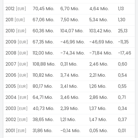
2012
70,45 Mio.
6,70 Mio.
4,64 Mio.
1,13
3
[EUR]
2011
67,06 Mio.
7,50 Mio.
5,34 Mio.
1,30
-
[EUR]
2010
60,36 Mio.
104,07 Mio.
103,42 Mio.
25,13
-
[EUR]
2009
67,35 Mio.
-46,96 Mio.
-46,69 Mio.
-11,35
-
[EUR]
2008
112,00 Mio.
-74,34 Mio.
-71,84 Mio.
-17,46
-
[EUR]
2007
108,88 Mio.
0,31 Mio.
2,46 Mio.
0,60
5
[EUR]
2006
110,82 Mio.
3,74 Mio.
2,21 Mio.
0,54
1
[EUR]
2005
80,17 Mio.
3,41 Mio.
1,26 Mio.
0,55
1
[EUR]
2004
64,71 Mio.
3,46 Mio.
2,86 Mio.
0,71
5
[EUR]
2003
40,73 Mio.
2,39 Mio.
1,37 Mio.
0,34
-
[EUR]
2002
38,65 Mio.
1,21 Mio.
1,47 Mio.
0,37
-
[EUR]
2001
31,86 Mio.
-0,14 Mio.
0,05 Mio.
0,01
-
[EUR]