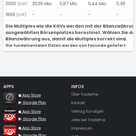
2000
20,55 Mio.
0,87 Mio.
0,44 Mio.
0,38
-
[EUR]
1999
-
-
-
-
-
[EUR]
Die Multiples wie die KGVs werden mit der Bilanzwähru
ausgewählten Börsenplatzes berechnet. Wählen Sie den
Bilanzwährung aus, damit die Multiples korrekt sind.
Die fundamentalen Daten werden von Facunda geliefert
.
APPS
INFOS
TraderFox Flash
Über TraderFox
App Store
Google Play
Kontakt
TraderFox App
App Store
Vertrag Kündigen
Google Play
Jobs bei TraderFox
TraderFox Pro
App Store
Impressum
Google Play