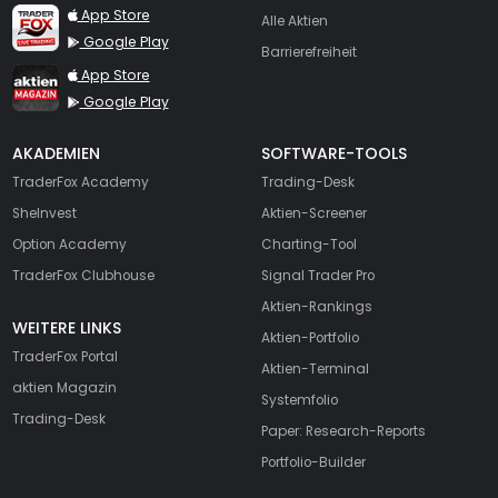
TraderFox Live Trading
App Store
Alle Aktien
Google Play
Barrierefreiheit
TraderFox aktien Magazin
App Store
Google Play
AKADEMIEN
SOFTWARE-TOOLS
TraderFox Academy
Trading-Desk
SheInvest
Aktien-Screener
Option Academy
Charting-Tool
TraderFox Clubhouse
Signal Trader Pro
Aktien-Rankings
WEITERE LINKS
Aktien-Portfolio
TraderFox Portal
Aktien-Terminal
aktien Magazin
Systemfolio
Trading-Desk
Paper: Research-Reports
Portfolio-Builder