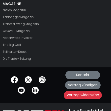
MAGAZINE
aktien
Magazin
Tenbagger Magazin
Trendfollowing Magazin
GROWTH
Magazin
Nebenwerte Investor
The Big Call
Stillhalter-Depot
Die Trader-Zeitung
Kontakt
offizielle Social Media-Accounts
Vertrag kündigen
Vertrag widerrufen
TraderFox entwickelt