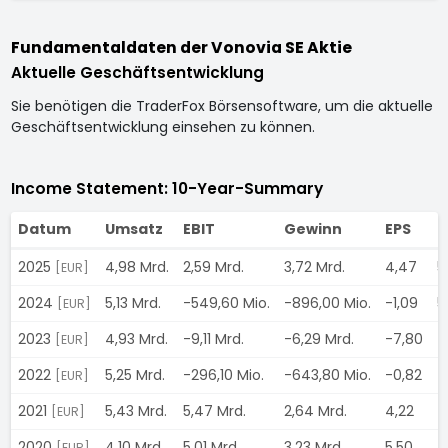
Fundamentaldaten der Vonovia SE Aktie
Aktuelle Geschäftsentwicklung
Sie benötigen die TraderFox Börsensoftware, um die aktuelle
Geschäftsentwicklung einsehen zu können.
Income Statement: 10-Year-Summary
Datum
Umsatz
EBIT
Gewinn
EPS
D
2025
4,98 Mrd.
2,59 Mrd.
3,72 Mrd.
4,47
5
[EUR]
2024
5,13 Mrd.
-549,60 Mio.
-896,00 Mio.
-1,09
5
[EUR]
2023
4,93 Mrd.
-9,11 Mrd.
-6,29 Mrd.
-7,80
4
[EUR]
2022
5,25 Mrd.
-296,10 Mio.
-643,80 Mio.
-0,82
4
[EUR]
2021
5,43 Mrd.
5,47 Mrd.
2,64 Mrd.
4,22
7
[EUR]
2020
4,10 Mrd.
5,01 Mrd.
3,23 Mrd.
5,50
7
[EUR]