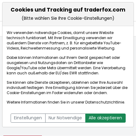
Cookies und Tracking auf traderfox.com
(Bitte wählen Sie Ihre Cookie-Einstellungen)
Aktien
Wir verwenden notwendige Cookies, damit unsere Website
technisch funktioniert. Mit Ihrer Einwilligung verwenden wir
außerdem Dienste von Partnern, z. B. für eingebettete YouTube-
Videos, Reichweitenmessung und personalisierte Werbung.
Startseite
Aktien
Vonovia SE
Dabei können Informationen auf Ihrem Gerät gespeichert oder
ausgelesen und Nutzungsdaten an Drittanbieter wie
Google/YouTube oder Meta übermittelt werden. Eine Verarbeitung
Börse:
kann auch außerhalb der EU/des EWR stattfinden.
Sie können alle Dienste akzeptieren, ablehnen oder Ihre Auswahl
individuell festlegen. Ihre Einwilligung können Sie jederzeit über die
Cookie-Einstellungen
im Footer widerrufen oder ändern.
Vonovia SE
21,060€
+1,54%
Weitere Informationen finden Sie in unserer
Datenschutzrichtlinie
.
Echtzeit-Aktienkurs Vonovia SE
[WKN: A1ML7J | ISIN:
Bid:
21,020€
Ask:
21,100€
DE000A1ML7J1]
Einstellungen
Nur Notwendige
Alle akzeptieren
Aktienkurse