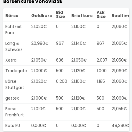
Börsenkurse Vonovia SE
Bid
Ask
Börse
Geldkurs
Briefkurs
Realtime
Size
Size
Echtzeit
21,020€
0
21,100€
0
21,060€
Euro
Lang &
20,990€
967
21,140€
967
21,065€
Schwarz
Xetra
21,050€
636
21,050€
2.037
21,050€
Tradegate
21,000€
500
21,120€
1.000
21,060€
Börse
21,020€
6.200
21,100€
1.185
21,060€
Stuttgart
gettex
21,000€
500
21,120€
500
21,060€
Börse
21,010€
500
21,100€
500
21,055€
Frankfurt
Bats EU
0,000€
0
0,000€
0
48,390€