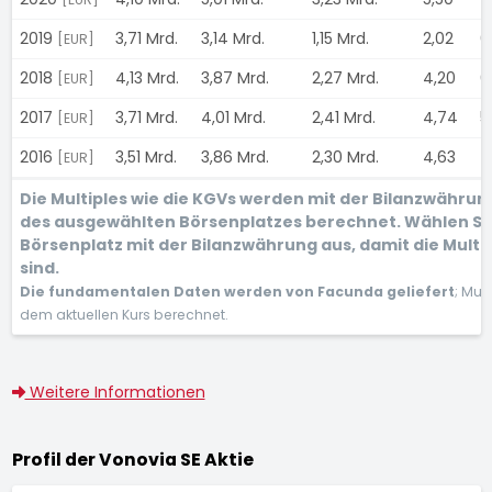
2019
3,71 Mrd.
3,14 Mrd.
1,15 Mrd.
2,02
6
[EUR]
2018
4,13 Mrd.
3,87 Mrd.
2,27 Mrd.
4,20
6
[EUR]
2017
3,71 Mrd.
4,01 Mrd.
2,41 Mrd.
4,74
5
[EUR]
2016
3,51 Mrd.
3,86 Mrd.
2,30 Mrd.
4,63
4
[EUR]
Die Multiples wie die KGVs werden mit der Bilanzwähru
des ausgewählten Börsenplatzes berechnet. Wählen Si
Börsenplatz mit der Bilanzwährung aus, damit die Multi
sind.
Die fundamentalen Daten werden von Facunda geliefert
; Mul
dem aktuellen Kurs berechnet.
Weitere Informationen
Profil der Vonovia SE Aktie