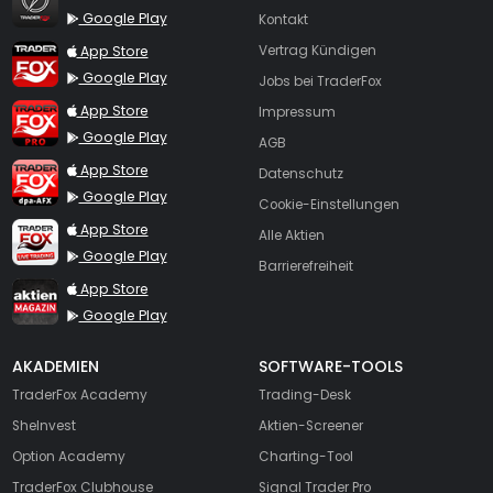
Google Play
Kontakt
TraderFox App
App Store
Vertrag Kündigen
Google Play
Jobs bei TraderFox
TraderFox Pro
App Store
Impressum
Google Play
AGB
TraderFox dpa-AFX ProFeed
App Store
Datenschutz
Google Play
Cookie-Einstellungen
TraderFox Live Trading
App Store
Alle Aktien
Google Play
Barrierefreiheit
TraderFox aktien Magazin
App Store
Google Play
AKADEMIEN
SOFTWARE-TOOLS
TraderFox Academy
Trading-Desk
SheInvest
Aktien-Screener
Option Academy
Charting-Tool
TraderFox Clubhouse
Signal Trader Pro