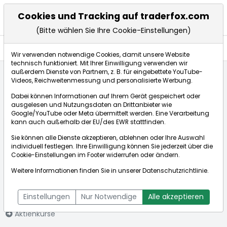
Cookies und Tracking auf traderfox.com
(Bitte wählen Sie Ihre Cookie-Einstellungen)
Aktien
Wir verwenden notwendige Cookies, damit unsere Website
technisch funktioniert. Mit Ihrer Einwilligung verwenden wir
außerdem Dienste von Partnern, z. B. für eingebettete YouTube-
Videos, Reichweitenmessung und personalisierte Werbung.
Startseite
Aktien
MTI Wireless Edge Ltd.
Dabei können Informationen auf Ihrem Gerät gespeichert oder
ausgelesen und Nutzungsdaten an Drittanbieter wie
Google/YouTube oder Meta übermittelt werden. Eine Verarbeitung
Börse:
kann auch außerhalb der EU/des EWR stattfinden.
Sie können alle Dienste akzeptieren, ablehnen oder Ihre Auswahl
individuell festlegen. Ihre Einwilligung können Sie jederzeit über die
Cookie-Einstellungen
im Footer widerrufen oder ändern.
MTI Wireless
0,765€
+0,00%
Weitere Informationen finden Sie in unserer
Datenschutzrichtlinie
.
Edge Ltd.
Echtzeit-Aktienkurs MTI Wireless Edge Ltd.
[WKN: A0JEQ2 | ISIN:
Bid:
0,740€
Ask:
0,790€
Einstellungen
Nur Notwendige
Alle akzeptieren
IL0010958762]
Aktienkurse