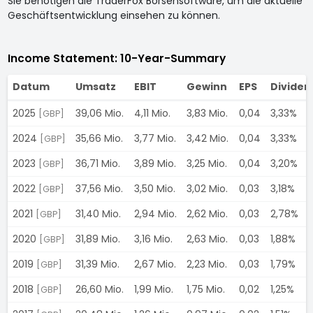
Sie benötigen die TraderFox Börsensoftware, um die aktuelle
Geschäftsentwicklung einsehen zu können.
Income Statement: 10-Year-Summary
Datum
Umsatz
EBIT
Gewinn
EPS
Dividen
2025
39,06 Mio.
4,11 Mio.
3,83 Mio.
0,04
3,33%
[GBP]
2024
35,66 Mio.
3,77 Mio.
3,42 Mio.
0,04
3,33%
[GBP]
2023
36,71 Mio.
3,89 Mio.
3,25 Mio.
0,04
3,20%
[GBP]
2022
37,56 Mio.
3,50 Mio.
3,02 Mio.
0,03
3,18%
[GBP]
2021
31,40 Mio.
2,94 Mio.
2,62 Mio.
0,03
2,78%
[GBP]
2020
31,89 Mio.
3,16 Mio.
2,63 Mio.
0,03
1,88%
[GBP]
2019
31,39 Mio.
2,67 Mio.
2,23 Mio.
0,03
1,79%
[GBP]
2018
26,60 Mio.
1,99 Mio.
1,75 Mio.
0,02
1,25%
[GBP]