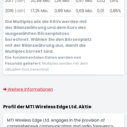
2017
20,48 Mio.
1,26 Mio.
0,97 Mio.
0,02
1,51%
[GBP]
2016
17,25 Mio.
0,89 Mio.
0,69 Mio.
0,01
0,85%
[GBP]
Die Multiples wie die KGVs werden mit
der Bilanzwährung und dem Kurs des
ausgewählten Börsenplatzes
berechnet. Wählen Sie den Börsenplatz
mit der Bilanzwährung aus, damit die
Multiples korrekt sind.
Die fundamentalen Daten werden von
Facunda geliefert
; Multiples werden mit dem
aktuellen Kurs berechnet.
Weitere Informationen
Profil der MTI Wireless Edge Ltd. Aktie
MTI Wireless Edge Ltd. engages in the provision of
comprehensive communication and radio frequency