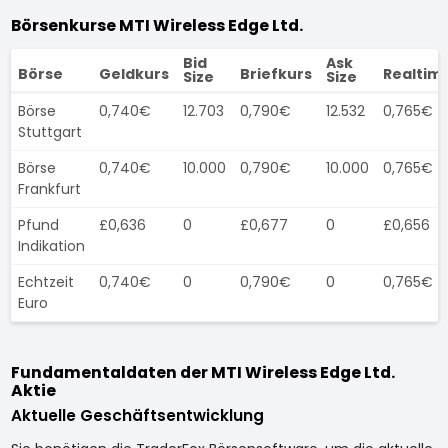
Börsenkurse MTI Wireless Edge Ltd.
Bid
Ask
Börse
Geldkurs
Briefkurs
Realtim
Size
Size
Börse
0,740€
12.703
0,790€
12.532
0,765€
Stuttgart
Börse
0,740€
10.000
0,790€
10.000
0,765€
Frankfurt
Pfund
£0,636
0
£0,677
0
£0,656
Indikation
Echtzeit
0,740€
0
0,790€
0
0,765€
Euro
Fundamentaldaten der MTI Wireless Edge Ltd.
Aktie
Aktuelle Geschäftsentwicklung