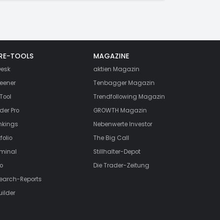
RE-TOOLS
MAGAZINE
esk
aktien
Magazin
eener
Tenbagger Magazin
Tool
Trendfollowing Magazin
der Pro
GROWTH
Magazin
nkings
Nebenwerte Investor
folio
The Big Call
rminal
Stillhalter-Depot
o
Die Trader-Zeitung
search-Reports
uilder