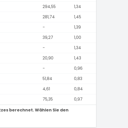
294,55
1,34
281,74
1,45
-
1,39
39,27
1,00
-
1,34
20,90
1,43
-
0,96
51,84
0,83
4,61
0,84
75,35
0,97
tzes berechnet. Wählen Sie den