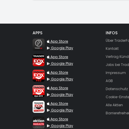
APPS
INFOS
TraderFox Flash
Über TraderF
App Store
Google Play
Kontakt
TraderFox App
App Store
Vertrag Künd
Google Play
Jobs bei Trad
TraderFox Pro
App Store
Impressum
Google Play
AGB
TraderFox dpa-AFX ProFeed
App Store
Datenschutz
Google Play
Cookie-Einst
TraderFox Live Trading
App Store
Alle Aktien
Google Play
Barrierefreihei
TraderFox aktien Magazin
App Store
Google Play