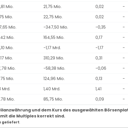
81 Mio.
21,75 Mio.
0,02
-
75 Mio.
22,75 Mio.
0,02
-
7,65 Mio.
-347,50 Mio.
-0,35
-
,42 Mio.
164,55 Mio.
0,17
-
10 Mio.
-1,17 Mrd.
-1,17
-
17 Mio.
310,29 Mio.
0,31
-
,78 Mio.
-58,38 Mio.
-0,06
-
,75 Mio.
124,96 Mio.
0,13
-
3 Mrd.
1,40 Mrd.
1,41
-
,78 Mio.
85,75 Mio.
0,09
-
r Bilanzwährung und dem Kurs des ausgewählten Börsenpla
it die Multiples korrekt sind.
geliefert
.