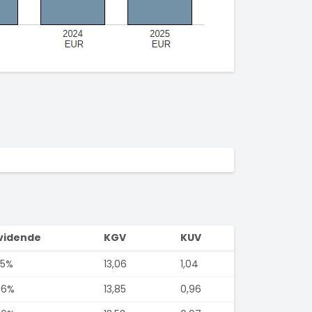
vidende
KGV
KUV
25%
13,06
1,04
86%
13,85
0,96