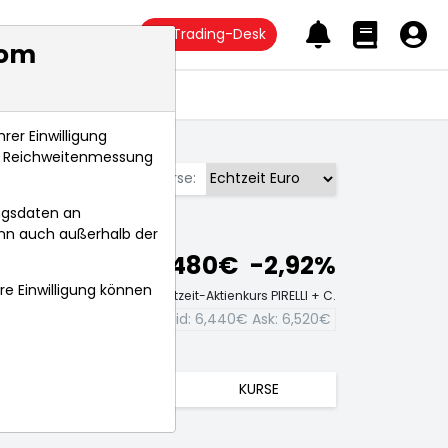
Trading-Desk
com
Anlagetrends
rer Einwilligung
s, Reichweitenmessung
Börse:
ngsdaten an
ann auch außerhalb der
6,480€
-2,92%
hre Einwilligung können
Echtzeit-Aktienkurs PIRELLI + C.
Bid:
6,440€
Ask:
6,520€
TRENDS
KURSE