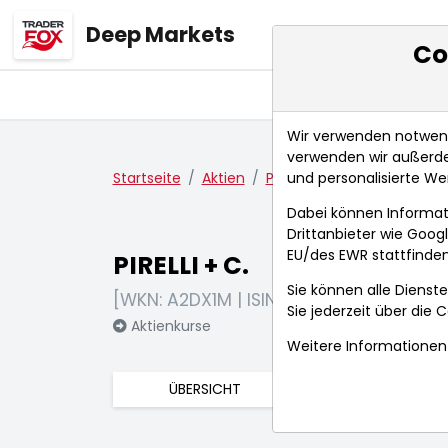
Deep Markets
Co
Übersicht
Ma
Wir verwenden notwendi
verwenden wir außerde
und personalisierte We
Startseite
Aktien
PIRELLI + C.
Fundamenta
Dabei können Informat
Drittanbieter wie Goo
EU/des EWR stattfinden
PIRELLI + C.
Sie können alle Dienste
[WKN: A2DX1M | ISIN: IT0005278236]
Sie jederzeit über die
C
Aktienkurse
Weitere Informationen 
ÜBERSICHT
FUNDAMENTA