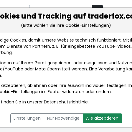
okies und Tracking auf traderfox.
(Bitte wählen Sie Ihre Cookie-Einstellungen)
rkt-Analysen
Market Tools
Realtimekurse
Nachrichten
ge Cookies, damit unsere Website technisch funktioniert. Mit Ih
m Dienste von Partnern, z. B. für eingebettete YouTube-Video
rbung.
ldaten
ionen auf Ihrem Gerät gespeichert oder ausgelesen und Nutzu
gle/YouTube oder Meta übermittelt werden. Eine Verarbeitung k
.
 akzeptieren, ablehnen oder Ihre Auswahl individuell festlegen. I
ookie-Einstellungen
im Footer widerrufen oder ändern.
finden Sie in unserer
Datenschutzrichtlinie
.
L
NACHRICHTEN
CHARTTOOL
Einstellungen
Nur Notwendige
Alle akzeptieren