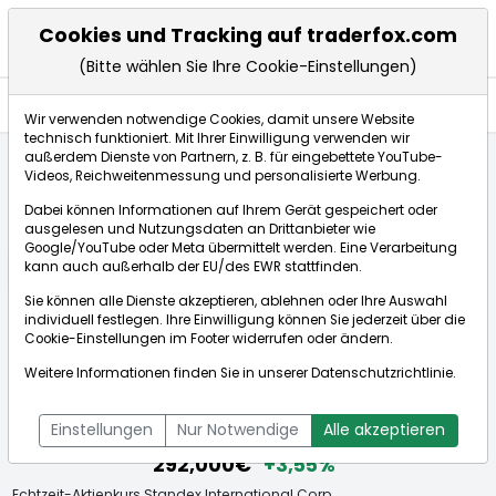
Cookies und Tracking auf traderfox.com
(Bitte wählen Sie Ihre Cookie-Einstellungen)
Aktien
Wir verwenden notwendige Cookies, damit unsere Website
technisch funktioniert. Mit Ihrer Einwilligung verwenden wir
außerdem Dienste von Partnern, z. B. für eingebettete YouTube-
Videos, Reichweitenmessung und personalisierte Werbung.
Startseite
Aktien
Standex International Corp.
Dabei können Informationen auf Ihrem Gerät gespeichert oder
ausgelesen und Nutzungsdaten an Drittanbieter wie
Google/YouTube oder Meta übermittelt werden. Eine Verarbeitung
Börse:
kann auch außerhalb der EU/des EWR stattfinden.
Sie können alle Dienste akzeptieren, ablehnen oder Ihre Auswahl
individuell festlegen. Ihre Einwilligung können Sie jederzeit über die
Cookie-Einstellungen
im Footer widerrufen oder ändern.
Standex International Corp.
Weitere Informationen finden Sie in unserer
Datenschutzrichtlinie
.
[WKN: 856956 | ISIN: US8542311076]
Aktienkurse
Einstellungen
Nur Notwendige
Alle akzeptieren
292,000€
+3,55%
Echtzeit-Aktienkurs Standex International Corp.