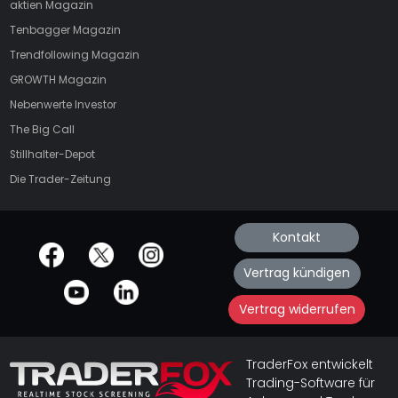
aktien
Magazin
Tenbagger Magazin
Trendfollowing Magazin
GROWTH
Magazin
Nebenwerte Investor
The Big Call
Stillhalter-Depot
Die Trader-Zeitung
Kontakt
offizielle Social Media-Accounts
Vertrag kündigen
Vertrag widerrufen
TraderFox entwickelt
Trading-Software für