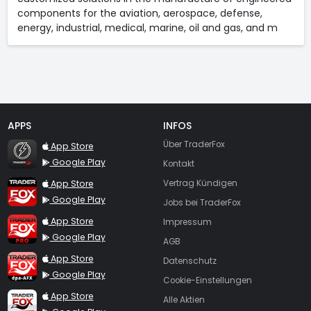
components for the aviation, aerospace, defense,
energy, industrial, medical, marine, oil and gas, and m
APPS
INFOS
TraderFox Flash
Über TraderFox
App Store
Google Play
Kontakt
TraderFox App
App Store
Vertrag Kündigen
Google Play
Jobs bei TraderFox
TraderFox Pro
App Store
Impressum
Google Play
AGB
TraderFox dpa-AFX ProFeed
App Store
Datenschutz
Google Play
Cookie-Einstellungen
TraderFox Live Trading
App Store
Alle Aktien