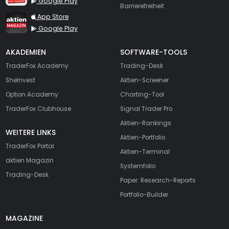
Google Play
Barrierefreiheit
TraderFox aktien Magazin
App Store
Google Play
AKADEMIEN
SOFTWARE-TOOLS
TraderFox Academy
Trading-Desk
SheInvest
Aktien-Screener
Option Academy
Charting-Tool
TraderFox Clubhouse
Signal Trader Pro
Aktien-Rankings
WEITERE LINKS
Aktien-Portfolio
TraderFox Portal
Aktien-Terminal
aktien Magazin
Systemfolio
Trading-Desk
Paper: Research-Reports
Portfolio-Builder
MAGAZINE