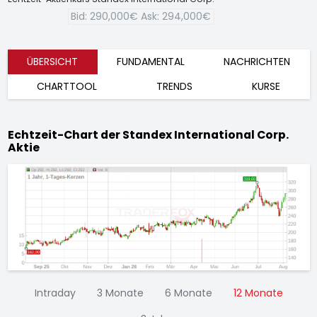
Bid:
290,000€
Ask:
294,000€
ÜBERSICHT
FUNDAMENTAL
NACHRICHTEN
CHARTTOOL
TRENDS
KURSE
Echtzeit-Chart der Standex International Corp.
Aktie
Intraday
3 Monate
6 Monate
12 Monate