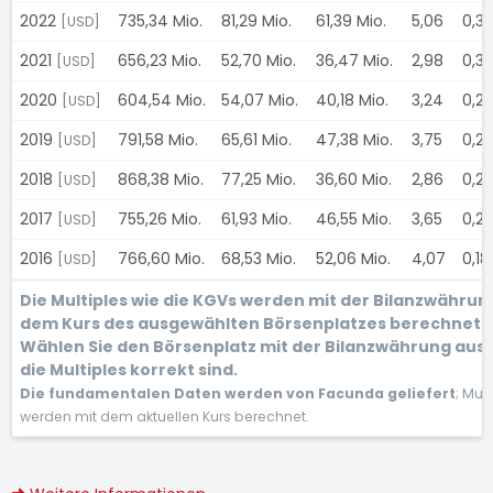
2022
735,34 Mio.
81,29 Mio.
61,39 Mio.
5,06
0,3
[USD]
2021
656,23 Mio.
52,70 Mio.
36,47 Mio.
2,98
0,3
[USD]
2020
604,54 Mio.
54,07 Mio.
40,18 Mio.
3,24
0,2
[USD]
2019
791,58 Mio.
65,61 Mio.
47,38 Mio.
3,75
0,2
[USD]
2018
868,38 Mio.
77,25 Mio.
36,60 Mio.
2,86
0,2
[USD]
2017
755,26 Mio.
61,93 Mio.
46,55 Mio.
3,65
0,21
[USD]
2016
766,60 Mio.
68,53 Mio.
52,06 Mio.
4,07
0,1
[USD]
Die Multiples wie die KGVs werden mit der Bilanzwährun
dem Kurs des ausgewählten Börsenplatzes berechnet.
Wählen Sie den Börsenplatz mit der Bilanzwährung aus,
die Multiples korrekt sind.
Die fundamentalen Daten werden von Facunda geliefert
; Mult
werden mit dem aktuellen Kurs berechnet.