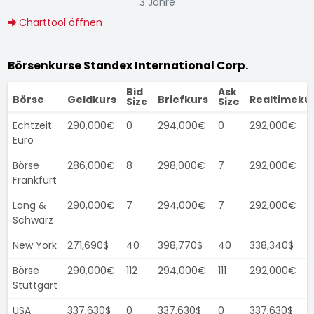
3 Jahre
Charttool öffnen
Börsenkurse Standex International Corp.
Bid
Ask
Börse
Geldkurs
Briefkurs
Realtimeku
Size
Size
Echtzeit
290,000€
0
294,000€
0
292,000€
Euro
Börse
286,000€
8
298,000€
7
292,000€
Frankfurt
Lang &
290,000€
7
294,000€
7
292,000€
Schwarz
New York
271,690$
40
398,770$
40
338,340$
Börse
290,000€
112
294,000€
111
292,000€
Stuttgart
USA
337,630$
0
337,630$
0
337,630$