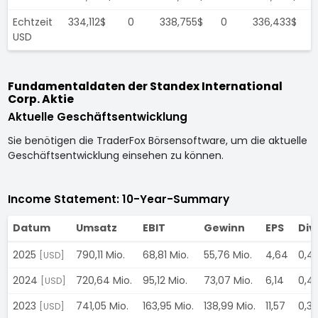
Echtzeit
334,112$
0
338,755$
0
336,433$
USD
Fundamentaldaten der Standex International
Corp. Aktie
Aktuelle Geschäftsentwicklung
Sie benötigen die TraderFox Börsensoftware, um die aktuelle
Geschäftsentwicklung einsehen zu können.
Income Statement: 10-Year-Summary
Datum
Umsatz
EBIT
Gewinn
EPS
Div
2025
790,11 Mio.
68,81 Mio.
55,76 Mio.
4,64
0,4
[USD]
2024
720,64 Mio.
95,12 Mio.
73,07 Mio.
6,14
0,4
[USD]
2023
741,05 Mio.
163,95 Mio.
138,99 Mio.
11,57
0,3
[USD]