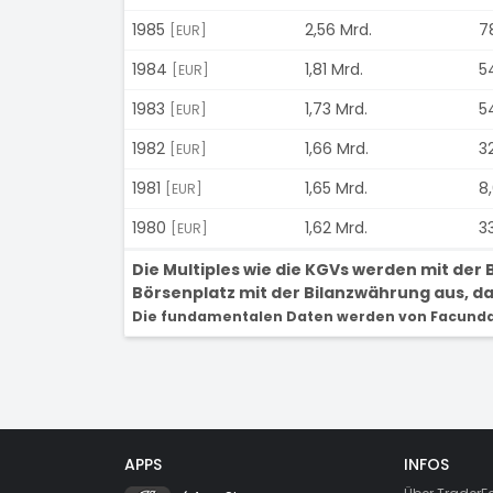
1985
2,56 Mrd.
7
[EUR]
1984
1,81 Mrd.
5
[EUR]
1983
1,73 Mrd.
54
[EUR]
1982
1,66 Mrd.
32
[EUR]
1981
1,65 Mrd.
8,
[EUR]
1980
1,62 Mrd.
3
[EUR]
Die Multiples wie die KGVs werden mit de
Börsenplatz mit der Bilanzwährung aus, dam
Die fundamentalen Daten werden von Facunda 
APPS
INFOS