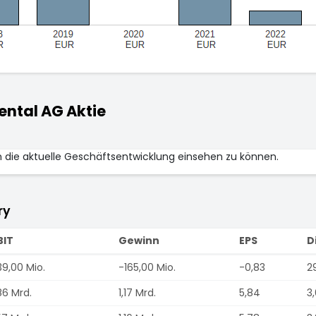
ntal AG Aktie
m die aktuelle Geschäftsentwicklung einsehen zu können.
ry
BIT
Gewinn
EPS
D
39,00 Mio.
-165,00 Mio.
-0,83
2
86 Mrd.
1,17 Mrd.
5,84
3