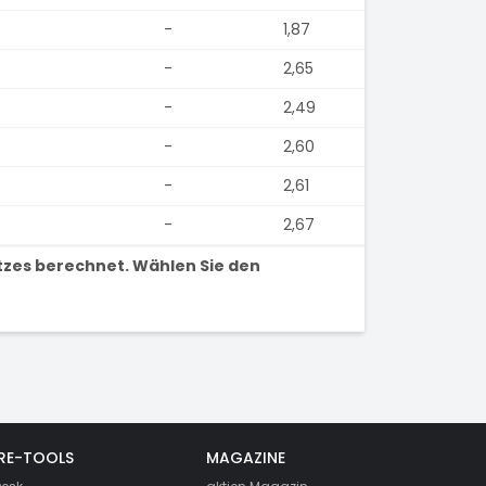
-
1,87
-
2,65
-
2,49
-
2,60
-
2,61
-
2,67
tzes berechnet. Wählen Sie den
RE-TOOLS
MAGAZINE