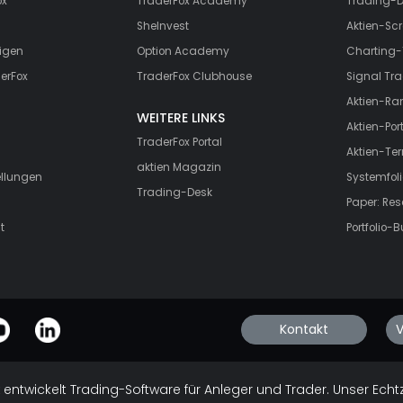
ox
TraderFox Academy
Trading-D
SheInvest
Aktien-Scr
igen
Option Academy
Charting-
erFox
TraderFox Clubhouse
Signal Tra
Aktien-Ra
WEITERE LINKS
Aktien-Port
TraderFox Portal
Aktien-Te
aktien Magazin
ellungen
Systemfoli
Trading-Desk
Paper: Re
t
Portfolio-B
Kontakt
V
 entwickelt Trading-Software für Anleger und Trader. Unser Echt