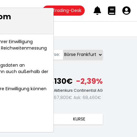
Trading-Desk
com
Anlagetrends
rer Einwilligung
s, Reichweitenmessung
Börse:
ngsdaten an
ann auch außerhalb der
68,130€
-2,39%
hre Einwilligung können
Echtzeit-Aktienkurs Continental AG
Bid:
67,800€
Ask:
68,460€
TRENDS
KURSE