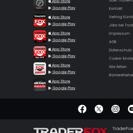
TraderFox Flash
Über TraderF
App Store
Google Play
Kontakt
TraderFox App
App Store
Vertrag Künd
Google Play
Jobs bei Trad
TraderFox Pro
App Store
Impressum
Google Play
AGB
TraderFox dpa-AFX ProFeed
App Store
Datenschutz
Google Play
Cookie-Einst
TraderFox Live Trading
App Store
Alle Aktien
Google Play
Barrierefreihei
TraderFox aktien Magazin
App Store
Google Play
offizielle Social Media-Accounts
TraderFox