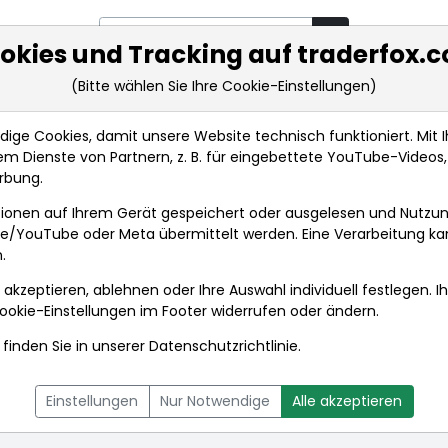
okies und Tracking auf traderfox.
(Bitte wählen Sie Ihre Cookie-Einstellungen)
rkt-Analysen
Market Tools
Realtimekurse
Nachrichten
ge Cookies, damit unsere Website technisch funktioniert. Mit Ih
m Dienste von Partnern, z. B. für eingebettete YouTube-Video
rbung.
entaldaten
ionen auf Ihrem Gerät gespeichert oder ausgelesen und Nutzu
gle/YouTube oder Meta übermittelt werden. Eine Verarbeitung k
.
 akzeptieren, ablehnen oder Ihre Auswahl individuell festlegen. I
ookie-Einstellungen
im Footer widerrufen oder ändern.
finden Sie in unserer
Datenschutzrichtlinie
.
L
NACHRICHTEN
CHARTTOOL
Einstellungen
Nur Notwendige
Alle akzeptieren