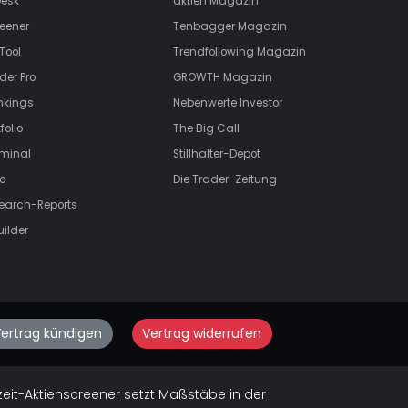
esk
aktien
Magazin
eener
Tenbagger Magazin
Tool
Trendfollowing Magazin
der Pro
GROWTH
Magazin
nkings
Nebenwerte Investor
folio
The Big Call
rminal
Stillhalter-Depot
o
Die Trader-Zeitung
search-Reports
uilder
ertrag kündigen
Vertrag widerrufen
zeit-Aktienscreener setzt Maßstäbe in der