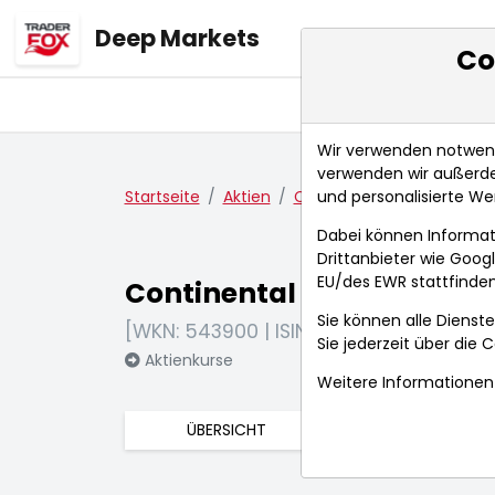
Deep Markets
Co
Übersicht
Ma
Wir verwenden notwendi
verwenden wir außerde
und personalisierte We
Startseite
Aktien
Continental AG
Fundam
Dabei können Informat
Drittanbieter wie Goo
EU/des EWR stattfinden
Continental AG
Sie können alle Dienste
[WKN: 543900 | ISIN: DE0005439004]
Sie jederzeit über die
C
Aktienkurse
Weitere Informationen 
ÜBERSICHT
FUNDAMENTA