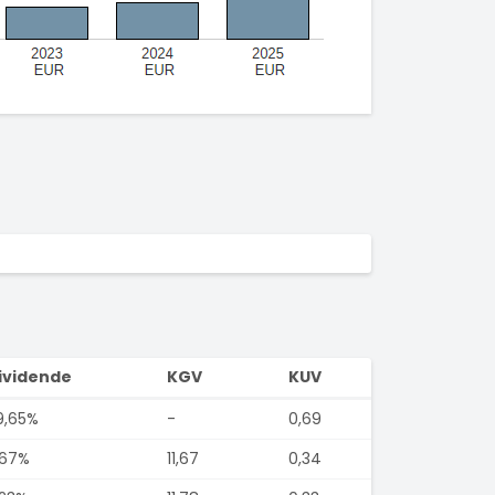
ividende
KGV
KUV
9,65%
-
0,69
,67%
11,67
0,34