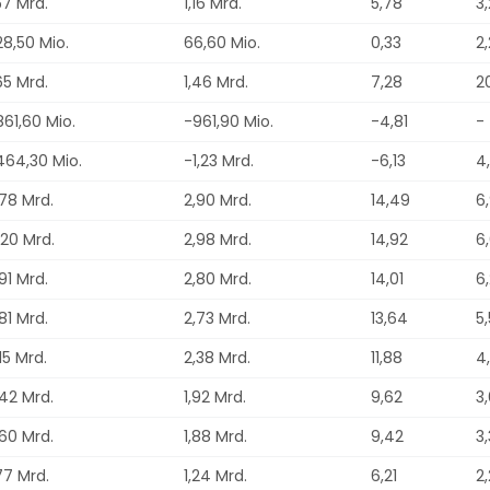
57 Mrd.
1,16 Mrd.
5,78
3
28,50 Mio.
66,60 Mio.
0,33
2
65 Mrd.
1,46 Mrd.
7,28
2
861,60 Mio.
-961,90 Mio.
-4,81
-
464,30 Mio.
-1,23 Mrd.
-6,13
4
,78 Mrd.
2,90 Mrd.
14,49
6
,20 Mrd.
2,98 Mrd.
14,92
6
91 Mrd.
2,80 Mrd.
14,01
6
81 Mrd.
2,73 Mrd.
13,64
5
15 Mrd.
2,38 Mrd.
11,88
4
,42 Mrd.
1,92 Mrd.
9,62
3
,60 Mrd.
1,88 Mrd.
9,42
3
77 Mrd.
1,24 Mrd.
6,21
2